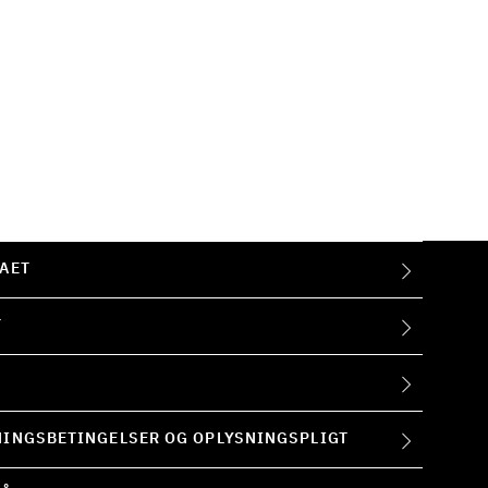
AET
T
INGSBETINGELSER OG OPLYSNINGSPLIGT