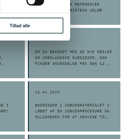
FUNDET
AT INDHENTE NYE REFERENCER
EFTER TILBUDSFRISTENS UDLØB
Tillad alle
19.07.2023
ER DU BEKENDT MED DE NYE REGLER
R,
OM UDENLANDSKE SUBSIDIER, SOM
R
FINDER ANVENDELSE FRA DEN 12.
JULI 2023?
12.06.2023
GE I
ÆNDRINGER I UDBUDSMATERIALET I
URE?
LØBET AF EN UDBUDSPROCEDURE OG
MULIGHEDEN FOR AT HENVISE TIL
BESTEMTE FABRIKATER