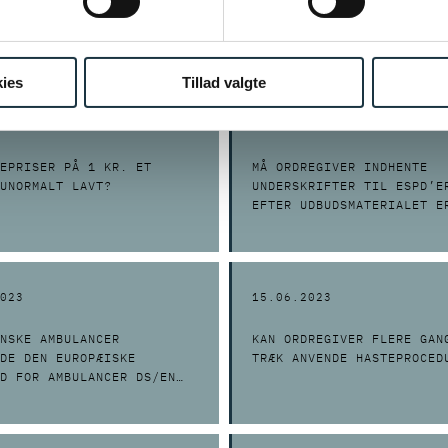
TIVE UNDERKRITERIER SAMT
CAPITAL INVESTORS IV FRI
T AF ORDREGIVERS
I GRAM-SAGEN
ELSE
ies
Tillad valgte
023
01.09.2023
EPRISER PÅ 1 KR. ET
MÅ ORDREGIVER INDHENTE
UNORMALT LAVT?
UNDERSKRIFTER TIL ESPD’E
EFTER UDBUDSMATERIALET E
UNDERSKREVET?
023
15.06.2023
NSKE AMBULANCER
KAN ORDREGIVER FLERE GAN
DE DEN EUROPÆISKE
TRÆK ANVENDE HASTEPROCED
D FOR AMBULANCER DS/EN