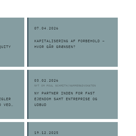
07.04.2026
,
KAPITALISERING AF FORBEHOLD –
QUITY
HVOR GÅR GRÆNSEN?
03.02.2026
NYT OM POUL SCHMITH/KAMMERADVOKATEN
NY PARTNER INDEN FOR FAST
EGLER
EJENDOM SAMT ENTREPRISE OG
D VED
UDBUD
19.12.2025