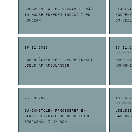
OPGØRELSE AF 80 %-KRAVET, NÅR
KLAGENÆ
IN-HOUSE-ENHEDER INDGÅR I EN
KORREKT
KONCERN
OM VEDL
19.12.2025
13.11.2
NYT OM PO
DOM BLÅSTEMPLER TVÆRREGIONALT
BRED RA
UDBUD AF AMBULANCER
KOMMUNE
25.08.2025
13.06.2
NYT OM PO
EU-DOMSTOLEN PRÆCISERER EN
UDBUDSS
RÆKKE CENTRALE UDBUDSRETLIGE
SAMFUND
SPØRGSMÅL I NY DOM