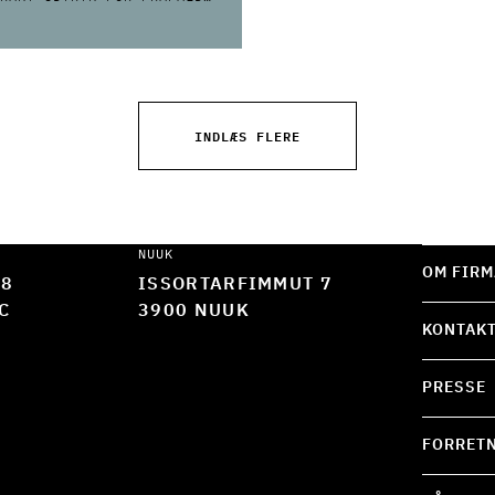
STEKRAV?
INDLÆS FLERE
NUUK
OM FIRM
 8
ISSORTARFIMMUT 7
C
3900 NUUK
KONTAK
PRESSE
FORRETN