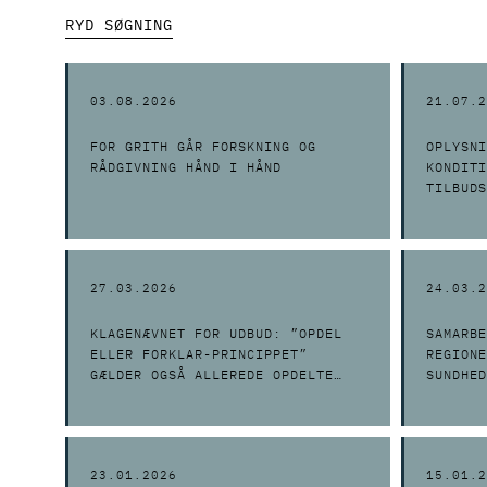
RYD SØGNING
03.08.2026
21.07.2
FOR GRITH GÅR FORSKNING OG
OPLYSNI
RÅDGIVNING HÅND I HÅND
KONDITI
TILBUDS
27.03.2026
24.03.2
KLAGENÆVNET FOR UDBUD: ”OPDEL
SAMARBE
ELLER FORKLAR-PRINCIPPET”
REGIONE
GÆLDER OGSÅ ALLEREDE OPDELTE
SUNDHED
KONTRAKTER
23.01.2026
15.01.2