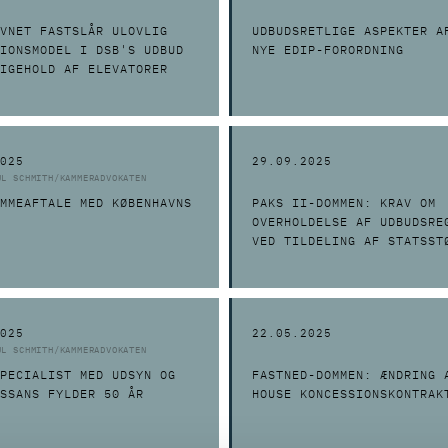
VNET FASTSLÅR ULOVLIG
UDBUDSRETLIGE ASPEKTER A
IONSMODEL I DSB'S UDBUD
NYE EDIP-FORORDNING
IGEHOLD AF ELEVATORER
025
29.09.2025
UL SCHMITH/KAMMERADVOKATEN
MMEAFTALE MED KØBENHAVNS
PAKS II-DOMMEN: KRAV OM
OVERHOLDELSE AF UDBUDSRE
VED TILDELING AF STATSST
025
22.05.2025
UL SCHMITH/KAMMERADVOKATEN
PECIALIST MED UDSYN OG
FASTNED-DOMMEN: ÆNDRING 
SSANS FYLDER 50 ÅR
HOUSE KONCESSIONSKONTRAK