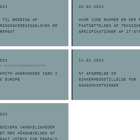
023
20.04.2023
 TIL ÆNDRING AF
HVOR VIDE RAMMER ER DER 
RINGSSCREENINGSLOVEN ER
FASTSÆTTELSEN AF TEKNISK
REMSAT
SPECIFIKATIONER AF IT-SY
023
14.03.2023
UL SCHMITH/KAMMERADVOKATEN
HMITH ANERKENDES IGEN I
NY AFGØRELSE OM
S EUROPE
SIKKERHEDSSTILLELSE FOR
SAGSOMKOSTNINGER
023
EGIVERS VANSKELIGHEDER
ET MED HÅNDHÆVELSEN AF
RAKT UDTRYK FOR FRAFALD