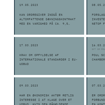
19.05.2023
08.05.2
KAN ORDREGIVER INDGÅ EN
FORSLAG
ALTOMFATTENDE DÆKNINGSKONTRAKT
INVESTE
MED EN VARIGHED PÅ CA. 9,5
NETOP F
MÅNED UDEN UDBUD EFTER
UDBUDSLOVENS § 80, STK. 5?
17.03.2023
16.03.2
NYT OM PO
KRAV OM OPFYLDELSE AF
POUL SC
INTERNATIONALE STANDARDER I EU-
CHAMBER
UDBUD
09.03.2023
07.03.2
HAR EN ØKONOMISK AKTØR RETLIG
ER ORDR
INTERESSE I AT KLAGE OVER ET
FORBUND
UDBUD, HVIS DEN PÅGÆLDENDE
EN KONT