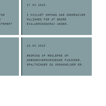
17.03.2023
FOR
I HVILKET OMFANG HAR ORDREGIVER
E
MULIGHED FOR AT ÆNDRE
STEMER?
EVALUERINGSKRAV UNDER
GENNEMFØRELSE AF ET UDBUD MED
FORHANDLING?
10.03.2023
ÆNDRING AF REGLERNE OM
GRÆNSEOVERSKRIDENDE FUSIONER,
SPALTNINGER OG OMDANNELSER ER
NU TRÅDT I KRAFT