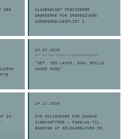
F DEN
KLAGENÆVNET PRÆCISERER
GRÆNSERNE FOR ORDREGIVERS
UNDERSØGELSESPLIGT I
VURDERINGEN AF
KONDITIONSMÆSSIGHED
19.09.2025
NYT OM POUL SCHMITH/KAMMERADVOKATEN
”DET, JEG LAVER, SKAL SPILLE
GLERNE
ANDRE GODE”
ØTTE
19.11.2024
AF IN-
NYE MULIGHEDER FOR DANSKE
T
IVÆRKSÆTTERE – FORSLAG TIL
ÆNDRING AF SELSKABSLOVEN ER
NETOP FREMSAT