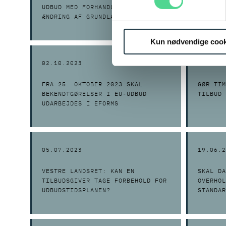
UDBUD MED FORHANDLING LIG
KVALITA
ÆNDRING AF GRUNDLÆGGENDE
OMFANGE
ELEMENT?
BEGRUND
Kun nødvendige cook
02.10.2023
08.09.2
FRA 25. OKTOBER 2023 SKAL
GØR TIM
BEKENDTGØRELSER I EU-UDBUD
TILBUD 
UDARBEJDES I EFORMS
05.07.2023
19.06.2
VESTRE LANDSRET: KAN EN
SKAL DA
TILBUDSGIVER TAGE FORBEHOLD FOR
OVERHOL
UDBUDSTIDSPLANEN?
STANDAR
1789?