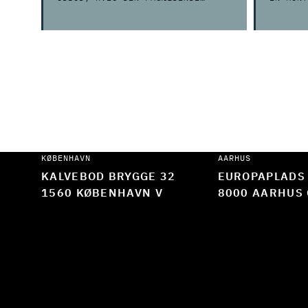
AKTØR IKKE SELV KAN DELTAGE I
AF MIND
UDBUDDET?
KØBENHAVN
AARHUS
KALVEBOD BRYGGE 32
EUROPAPLADS
1560 KØBENHAVN V
8000 AARHUS 