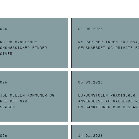
026
01.05.2026
NG OM MANGLENDE
NY PARTNER INDEN FOR M&A
ONSMÆSSIGHED BINDER
SELSKABSRET OG PRIVATE E
GIVER
026
05.03.2026
JDE MELLEM KOMMUNER OG
EU-DOMSTOLEN PRÆCISERER
R I DET NÆRE
ANVENDELSE AF GÆLDENDE R
SVÆSEN
OM SANKTIONER MOD RUSLAN
OFFENTLIGE UDBUD
026
14.01.2026