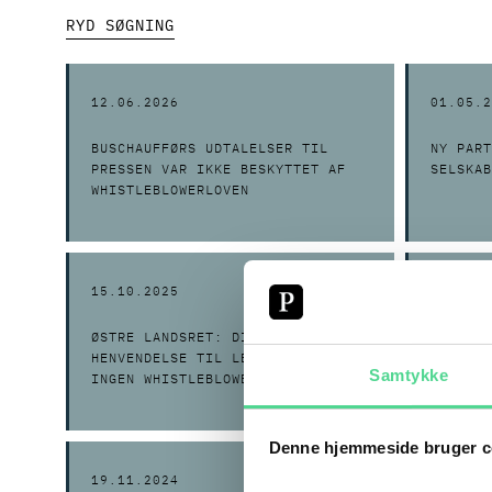
RYD SØGNING
12.06.2026
01.05.2
BUSCHAUFFØRS UDTALELSER TIL
NY PART
PRESSEN VAR IKKE BESKYTTET AF
SELSKAB
WHISTLEBLOWERLOVEN
15.10.2025
03.09.2
ØSTRE LANDSRET: DIREKTE
BETÆNKN
HENVENDELSE TIL LEDELSEN GAV
FONDSLO
Samtykke
INGEN WHISTLEBLOWERBESKYTTELSE
IKKE-ER
Denne hjemmeside bruger c
19.11.2024
15.11.2