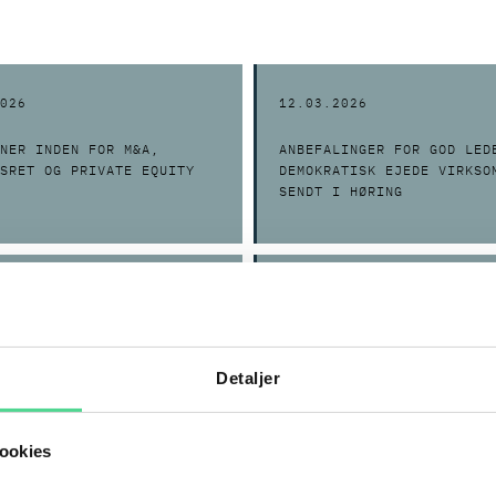
026
12.03.2026
NER INDEN FOR M&A,
ANBEFALINGER FOR GOD LED
SRET OG PRIVATE EQUITY
DEMOKRATISK EJEDE VIRKSO
SENDT I HØRING
025
13.06.2025
NYT OM POUL SCHMITH/KAMMERADVOKAT
ING OM REVISION AF
UDBUDSSPECIALIST MED UDS
VEN – NYE RAMMER FOR
SAMFUNDSSANS FYLDER 50 Å
Detaljer
HVERVSDRIVENDE FONDE
ookies
024
07.11.2024