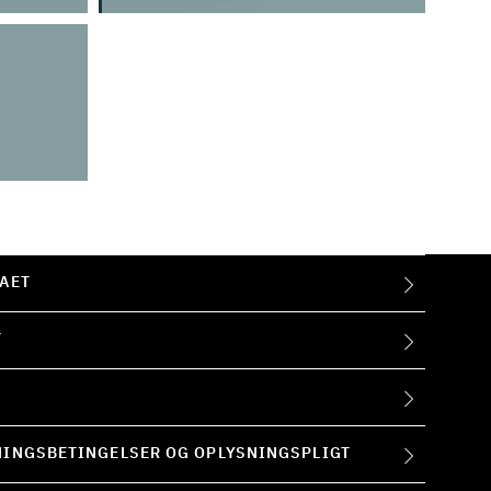
AET
T
INGSBETINGELSER OG OPLYSNINGSPLIGT