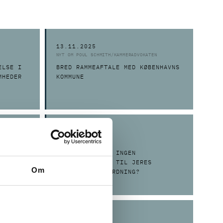
13.11.2025
NYT OM POUL SCHMITH/KAMMERADVOKATEN
ELSE I
BRED RAMMEAFTALE MED KØBENHAVNS
MHEDER
KOMMUNE
24.04.2025
EN
YN OG
FÅR I FÅ ELLER INGEN
R
INDBERETNINGER TIL JERES
Om
WHISTLEBLOWERORDNING?
04.11.2024