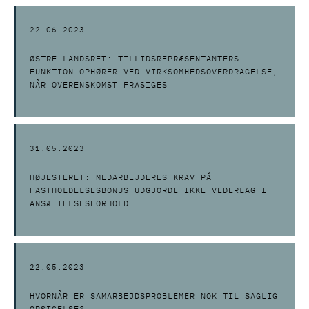
22.06.2023
ØSTRE LANDSRET: TILLIDSREPRÆSENTANTERS
FUNKTION OPHØRER VED VIRKSOMHEDSOVERDRAGELSE,
NÅR OVERENSKOMST FRASIGES
31.05.2023
HØJESTERET: MEDARBEJDERES KRAV PÅ
FASTHOLDELSESBONUS UDGJORDE IKKE VEDERLAG I
ANSÆTTELSESFORHOLD
22.05.2023
HVORNÅR ER SAMARBEJDSPROBLEMER NOK TIL SAGLIG