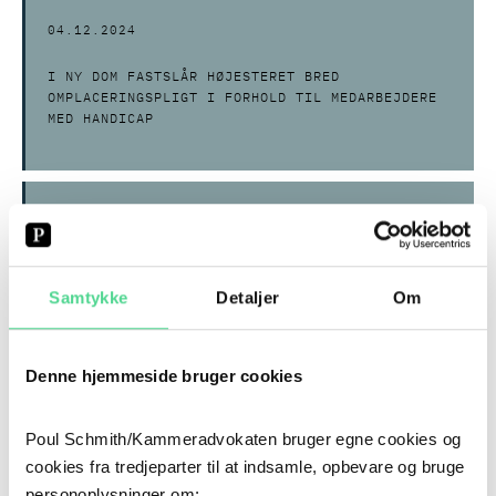
04.12.2024
I NY DOM FASTSLÅR HØJESTERET BRED
OMPLACERINGSPLIGT I FORHOLD TIL MEDARBEJDERE
MED HANDICAP
04.12.2024
CEO-FRAUD FOR MERE END 14 MIO. KR. – KAN MAN
SÅ BORTVISE?
Samtykke
Detaljer
Om
Denne hjemmeside bruger cookies
07.11.2024
Poul Schmith/Kammeradvokaten bruger egne cookies og
WHISTLEBLOWER FIK 100.000 KR. I GODTGØRELSE
FOR OPGAVEFRATAGELSE EFTER SIN
cookies fra tredjeparter til at indsamle, opbevare og bruge
WHISTLEBLOWERINDBERETNING
personoplysninger om: