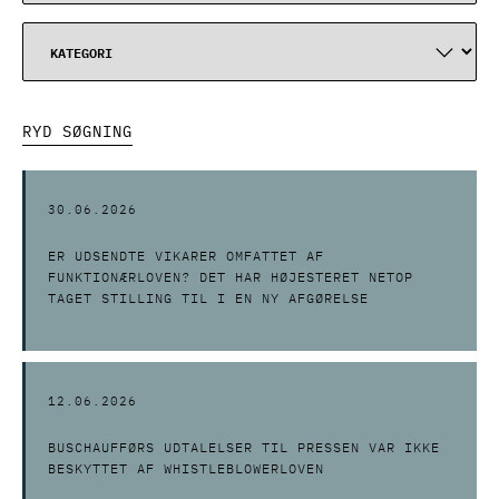
RYD SØGNING
30.06.2026
ER UDSENDTE VIKARER OMFATTET AF
FUNKTIONÆRLOVEN? DET HAR HØJESTERET NETOP
TAGET STILLING TIL I EN NY AFGØRELSE
12.06.2026
BUSCHAUFFØRS UDTALELSER TIL PRESSEN VAR IKKE
BESKYTTET AF WHISTLEBLOWERLOVEN