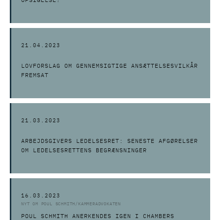
OPSIGELSE?
21.04.2023
LOVFORSLAG OM GENNEMSIGTIGE ANSÆTTELSESVILKÅR
FREMSAT
21.03.2023
ARBEJDSGIVERS LEDELSESRET: SENESTE AFGØRELSER
OM LEDELSESRETTENS BEGRÆNSNINGER
16.03.2023
NYT OM POUL SCHMITH/KAMMERADVOKATEN
POUL SCHMITH ANERKENDES IGEN I CHAMBERS