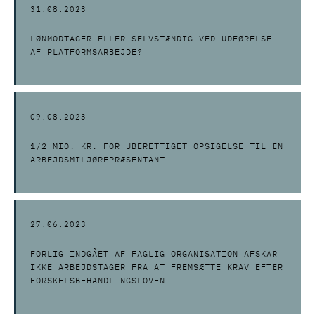
31.08.2023
LØNMODTAGER ELLER SELVSTÆNDIG VED UDFØRELSE
AF PLATFORMSARBEJDE?
09.08.2023
1/2 MIO. KR. FOR UBERETTIGET OPSIGELSE TIL EN
ARBEJDSMILJØREPRÆSENTANT
27.06.2023
FORLIG INDGÅET AF FAGLIG ORGANISATION AFSKAR
IKKE ARBEJDSTAGER FRA AT FREMSÆTTE KRAV EFTER
FORSKELSBEHANDLINGSLOVEN