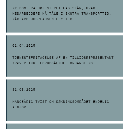
NY DOM FRA HØJESTERET FASTSLÅR, HVAD
MEDARBEJDERE MÅ TÅLE I EKSTRA TRANSPORTTID,
NÅR ARBEJDSPLADSEN FLYTTER
01.04.2025
TJENESTEFRITAGELSE AF EN TILLIDSREPRÆSENTANT
KRÆVER IKKE FORUDGÅENDE FORHANDLING
31.03.2025
MANGEÅRIG TVIST OM DÆKNINGSOMRÅDET ENDELIG
AFGJORT