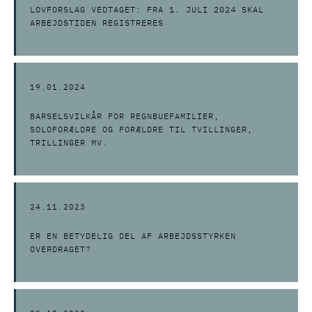
LOVFORSLAG VEDTAGET: FRA 1. JULI 2024 SKAL
ARBEJDSTIDEN REGISTRERES
19.01.2024
BARSELSVILKÅR FOR REGNBUEFAMILIER,
SOLOFORÆLDRE OG FORÆLDRE TIL TVILLINGER,
TRILLINGER MV.
24.11.2023
ER EN BETYDELIG DEL AF ARBEJDSSTYRKEN
OVERDRAGET?