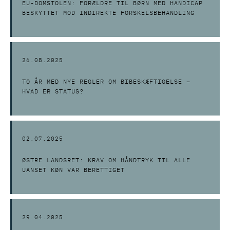
EU-DOMSTOLEN: FORÆLDRE TIL BØRN MED HANDICAP
BESKYTTET MOD INDIREKTE FORSKELSBEHANDLING
26.08.2025
TO ÅR MED NYE REGLER OM BIBESKÆFTIGELSE –
HVAD ER STATUS?
02.07.2025
ØSTRE LANDSRET: KRAV OM HÅNDTRYK TIL ALLE
UANSET KØN VAR BERETTIGET
29.04.2025