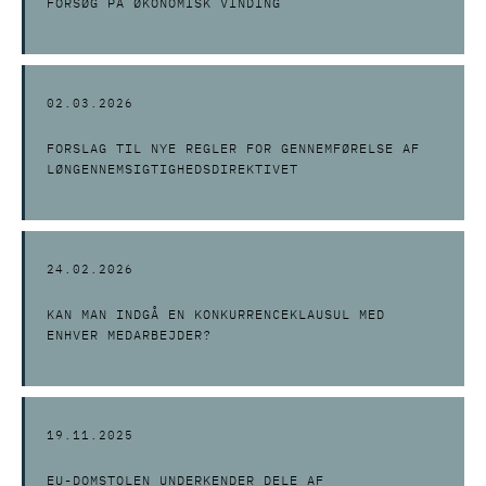
FORSØG PÅ ØKONOMISK VINDING
02.03.2026
FORSLAG TIL NYE REGLER FOR GENNEMFØRELSE AF
LØNGENNEMSIGTIGHEDSDIREKTIVET
24.02.2026
KAN MAN INDGÅ EN KONKURRENCEKLAUSUL MED
ENHVER MEDARBEJDER?
19.11.2025
EU-DOMSTOLEN UNDERKENDER DELE AF