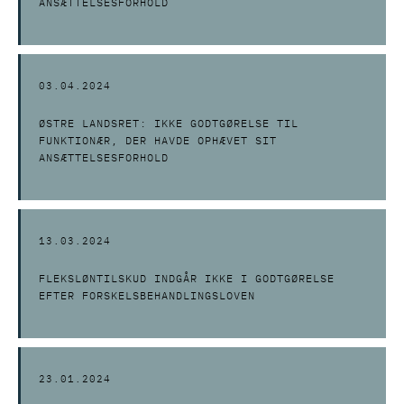
ANSÆTTELSESFORHOLD
03.04.2024
ØSTRE LANDSRET: IKKE GODTGØRELSE TIL
FUNKTIONÆR, DER HAVDE OPHÆVET SIT
ANSÆTTELSESFORHOLD
13.03.2024
FLEKSLØNTILSKUD INDGÅR IKKE I GODTGØRELSE
EFTER FORSKELSBEHANDLINGSLOVEN
23.01.2024