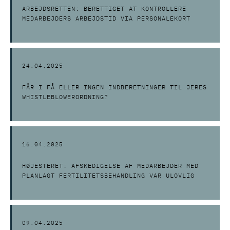
ARBEJDSRETTEN: BERETTIGET AT KONTROLLERE
MEDARBEJDERS ARBEJDSTID VIA PERSONALEKORT
24.04.2025
FÅR I FÅ ELLER INGEN INDBERETNINGER TIL JERES
WHISTLEBLOWERORDNING?
16.04.2025
HØJESTERET: AFSKEDIGELSE AF MEDARBEJDER MED
PLANLAGT FERTILITETSBEHANDLING VAR ULOVLIG
09.04.2025