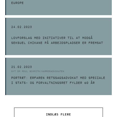
EUROPE
24.02.2023
LOVFORSLAG MED INITIATIVER TIL AT MODGÅ
SEKSUEL CHIKANE PÅ ARBEJDSPLADSER ER FREMSAT
21.02.2023
NYT OM POUL SCHMITH/KAMMERADVOKATEN
PORTRÆT: ERFAREN RETSSAGSADVOKAT MED SPECIALE
I STATS- OG FORVALTNINGSRET FYLDER 60 ÅR
INDLÆS FLERE