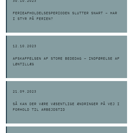
30.10.2023
FERIEAFHOLDELSESPERIODEN SLUTTER SNART – HAR
I STYR PÅ FERIEN?
12.10.2023
AFSKAFFELSEN AF STORE BEDEDAG – INDFØRELSE AF
LØNTILLÆG
21.09.2023
SÅ KAN DER VÆRE VÆSENTLIGE ÆNDRINGER PÅ VEJ I
FORHOLD TIL ARBEJDSTID