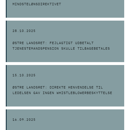
MINDSTELØNSDIREKTIVET
28.10.2025
ØSTRE LANDSRET: FEJLAGTIGT UDBETALT
TJENESTEMANDSPENSION SKULLE TILBAGEBETALES
15.10.2025
ØSTRE LANDSRET: DIREKTE HENVENDELSE TIL
LEDELSEN GAV INGEN WHISTLEBLOWERBESKYTTELSE
16.09.2025