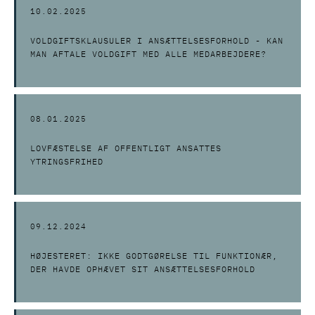
10.02.2025
VOLDGIFTSKLAUSULER I ANSÆTTELSESFORHOLD - KAN
MAN AFTALE VOLDGIFT MED ALLE MEDARBEJDERE?
08.01.2025
LOVFÆSTELSE AF OFFENTLIGT ANSATTES
YTRINGSFRIHED
09.12.2024
HØJESTERET: IKKE GODTGØRELSE TIL FUNKTIONÆR,
DER HAVDE OPHÆVET SIT ANSÆTTELSESFORHOLD