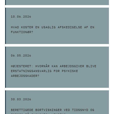
10.06.2026
HVAD KOSTER EN USAGLIG AFSKEDIGELSE AF EN
FUNKTIONÆR?
06.05.2026
HØJESTERET: HVORNÅR KAN ARBEJDSGIVER BLIVE
ERSTATNINGSANSVARLIG FOR PSYKISKE
ARBEJDSSKADER?
30.03.2026
BERETTIGEDE BORTVISNINGER VED TIDSSNYD OG