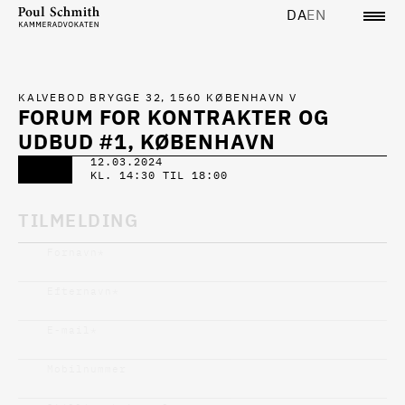
DA
EN
KALVEBOD BRYGGE 32, 1560 KØBENHAVN V
FORUM FOR KONTRAKTER OG
UDBUD #1, KØBENHAVN
12.03.2024
KL. 14:30 TIL 18:00
TILMELDING
Fornavn
*
Efternavn
*
E-mail
*
Mobilnummer