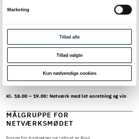
Marketing
Kl. 16.45 – 17.00: Pause
Kl. 17.00 – 18.00: Forbehold (fortsat)
Tillad alle
4. Skal man offentliggøre et forbehold og skal forbehold
Tillad valgte
indgå i begrundelsen?
5. Er det muligt at udforme udbudsmaterialet på en
Kun nødvendige cookies
sådan måde, at forbehold undgås?
Kl. 18.00 – 19.00: Netværk med let anretning og vin
MÅLGRUPPE FOR
NETVÆRKSMØDET
Forum for Kontrakter og Udbud er Poul