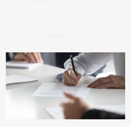
Stillingsbetegnelse
*
Virksomhed
*
LUKKET