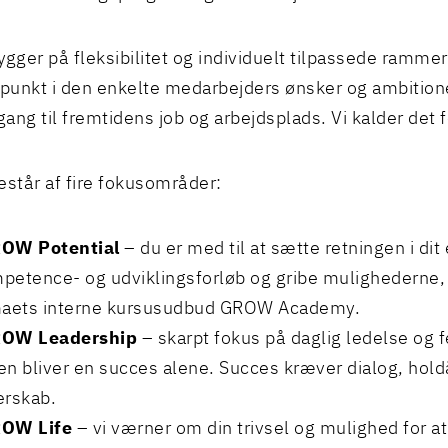
ger på fleksibilitet og individuelt tilpassede rammer
unkt i den enkelte medarbejders ønsker og ambitione
lgang til fremtidens job og arbejdsplads. Vi kalder det
tår af fire fokusområder:
OW Potential
– du er med til at sætte retningen i dit
petence- og udviklingsforløb og gribe mulighederne, b
maets interne kursusudbud GROW Academy.
OW Leadership
– skarpt fokus på daglig ledelse og 
en bliver en succes alene. Succes kræver dialog, hol
erskab.
OW Life
– vi værner om din trivsel og mulighed for at 