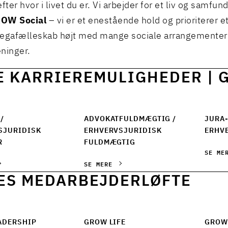
efter hvor i livet du er. Vi arbejder for et liv og samfun
OW Social
– vi er et enestående hold og prioriterer e
legafælleskab højt med mange sociale arrangementer
eninger.
E KARRIEREMULIGHEDER | 
/
ADVOKATFULDMÆGTIG /
JURA-
SJURIDISK
ERHVERVSJURIDISK
ERHV
R
FULDMÆGTIG
SE ME
SE MERE
ES MEDARBEJDERLØFTE
ADERSHIP
GROW LIFE
GROW