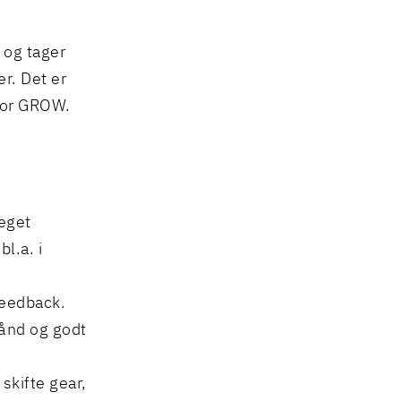
 og tager
r. Det er
 for GROW.
 eget
l.a. i
feedback.
dånd og godt
skifte gear,