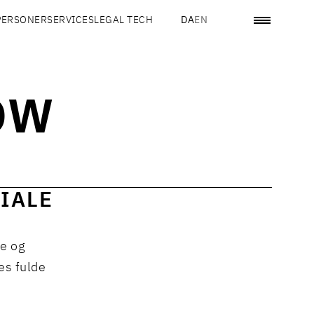
PERSONER
SERVICES
LEGAL TECH
DA
EN
OW
IALE
de og
es fulde