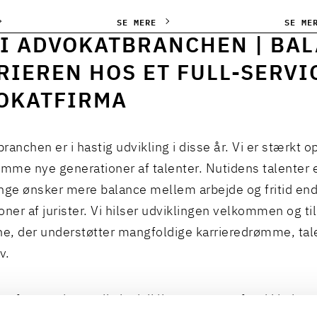
SE MERE
SE ME
 I ADVOKATBRANCHEN | BAL
RIEREN HOS ET FULL-SERVI
OKATFIRMA
ranchen er i hastig udvikling i disse år. Vi er stærkt o
me nye generationer af talenter. Nutidens talenter e
e ønsker mere balance mellem arbejde og fritid end 
oner af jurister. Vi hilser udviklingen velkommen og ti
, der understøtter mangfoldige karrieredrømme, tal
v.
der for et erhvervsliv i udvikling og et samfund i balan