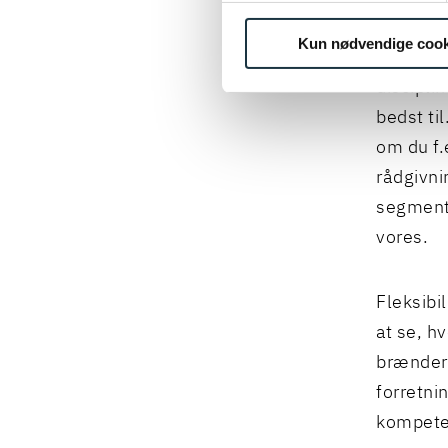
Men hvad
Kun nødvendige cook
medarbej
discipli
bedst ti
om du f.
rådgivni
segmente
vores.
Fleksibil
at se, hv
brænder 
forretni
kompeten