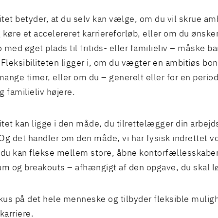
litet betyder, at du selv kan vælge, om du vil skrue am
g køre et accelereret karriereforløb, eller om du ønsker
 med øget plads til fritids- eller familieliv – måske ba
 Fleksibiliteten ligger i, om du vægter en ambitiøs b
ange timer, eller om du – generelt eller for en perio
og familieliv højere.
itet kan ligge i den måde, du tilrettelægger din arbejds
Og det handler om den måde, vi har fysisk indrettet v
 du kan flekse mellem store, åbne kontorfællesskabe
um og breakouts – afhængigt af den opgave, du skal l
okus på det hele menneske og tilbyder fleksible mul
karriere.