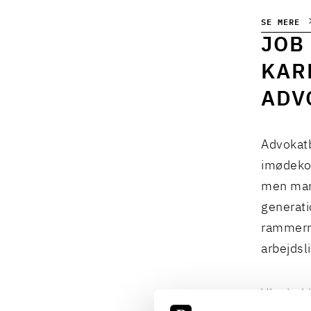
SE MERE
JOB
KAR
ADV
Advokatb
imødekom
men mang
generati
rammerne
arbejdsli
Vi arbej