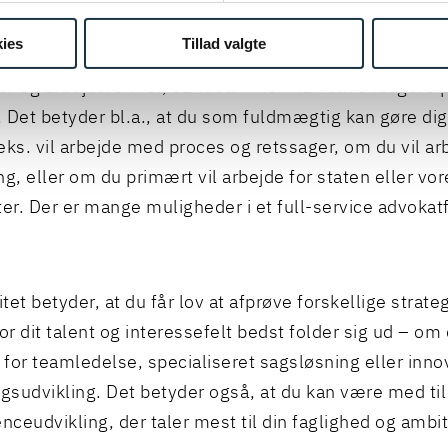
 betyder fleksibilitet i praksis? Fleksibilitet betyder,
ies
Tillad valgte
der hos os forventes at være nysgerrig og afprøve 
ner og arbejdsformer, så vi sammen kan blive klogere 
l. Det betyder bl.a., at du som fuldmægtig kan gøre dig
eks. vil arbejde med proces og retssager, om du vil a
ng, eller om du primært vil arbejde for staten eller vo
r. Der er mange muligheder i et full-service advokat
itet betyder, at du får lov at afprøve forskellige strateg
or dit talent og interessefelt bedst folder sig ud – om 
for teamledelse, specialiseret sagsløsning eller inno
ngsudvikling. Det betyder også, at du kan være med ti
ceudvikling, der taler mest til din faglighed og ambit