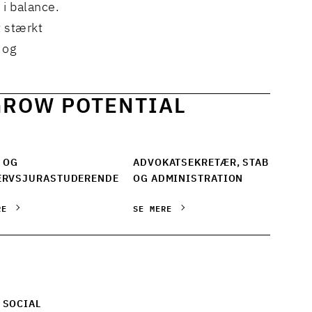
d i balance.
t stærkt
 og
GROW POTENTIAL
 OG
ADVOKATSEKRETÆR, STAB
ERVSJURASTUDERENDE
OG ADMINISTRATION
RE
SE MERE
 SOCIAL