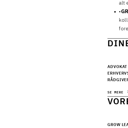
alt 
GR
kol
for
DIN
ADVOKAT 
ERHVERV
RÅDGIVE
SE MERE
VOR
GROW LE