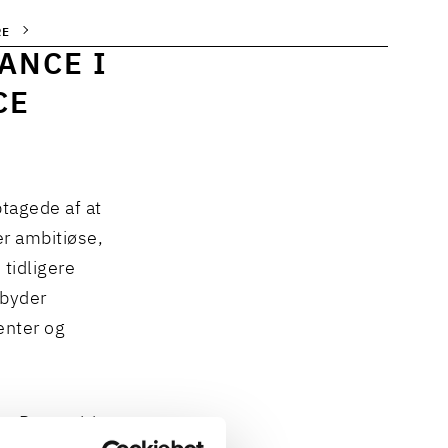
RE
ANCE I
CE
ptagede af at
r ambitiøse,
tidligere
lbyder
enter og
ce. Det gælder