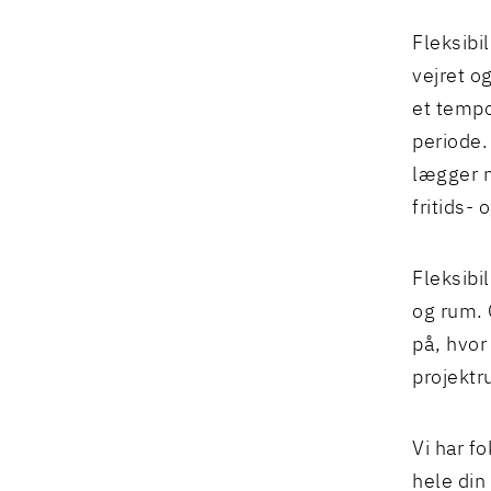
Fleksibi
vejret o
et tempo
periode.
lægger m
fritids- 
Fleksibil
og rum. 
på, hvor
projektr
Vi har f
hele din 