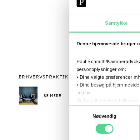
også vor
højt kval
når vi s
Samtykke
talentbe
medarbej
Denne hjemmeside bruger c
forskell
ønsker a
Poul Schmith/Kammeradvokaten
personoplysninger om:
• Dine valgte præferencer mh
ERHVERVSPRAKTIKANTER
FLE
• Dine besøg på hjemmesiden
intuitiv.
SE MERE
Det er v
Du kan til enhver tid tilbage
Læs mere om brugen af cook
Samtykkevalg
spor at 
Læs mere om vores behandl
Nødvendig
måder – 
og det h