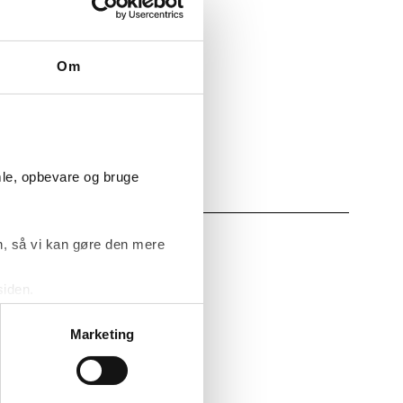
bejdere er
igtig forskel,
et bredt
Om
 enkelte
å meget
empo, man
mle, opbevare og bruge
, så vi kan gøre den mere
revej eller ét
siden.
ke ’Om’.
 ud på mange
Marketing
leksibilitet,