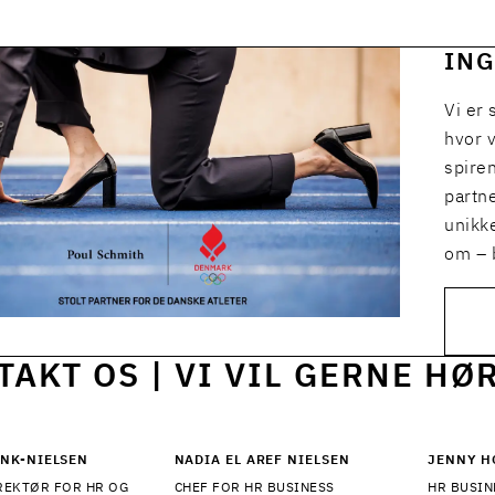
ING
Vi er
hvor v
spiren
partne
unikk
om – 
TAKT OS | VI VIL GERNE HØ
ANK-NIELSEN
NADIA EL AREF NIELSEN
JENNY H
EKTØR FOR HR OG
CHEF FOR HR BUSINESS
HR BUSIN