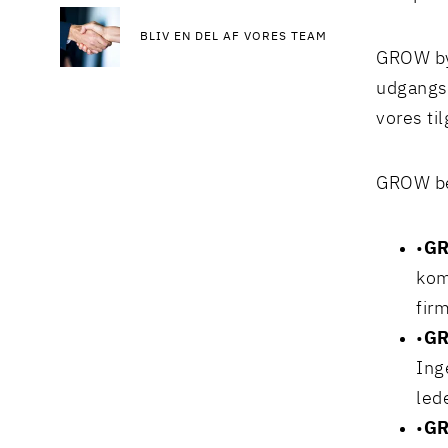
BLIV EN DEL AF VORES TEAM
GROW byg
udgangsp
vores ti
GROW bes
GR
kom
fir
GR
Ing
led
GR