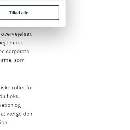
 at du som
Tillad alle
mange
på, hvad du er
 overvejelser,
rbejde med
res corporate
firma, som
iske roller for
du f.eks.
vation og
l at vælge den
ion.