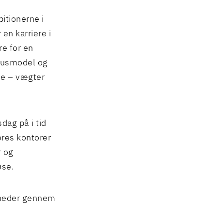
bitionerne i
 en karriere i
re for en
onusmodel og
de – vægter
dag på i tid
ores kontorer
r og
øse.
igheder gennem