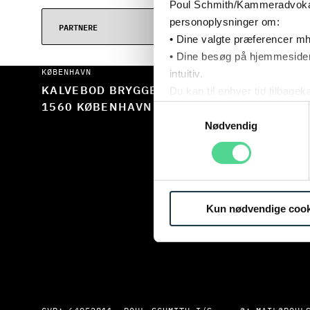
Poul Schmith/Kammeradvokaten
personoplysninger om:
• Dine valgte præferencer mh
• Dine besøg på hjemmesiden
intuitiv.
KØBENHAVN
AARHUS
Du kan til enhver tid tilbage
KALVEBOD BRYGGE 32
EUROPAPLADS
Læs mere om brugen af cook
1560 KØBENHAVN V
8000 AARHUS 
Samtykkevalg
Læs mere om vores behandl
Nødvendig
Kun nødvendige cook