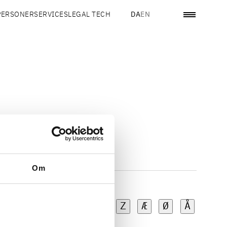
PERSONER
SERVICES
LEGAL TECH
DA
EN
Om
U
V
W
X
Y
Z
Æ
Ø
Å