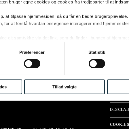
 bruger egne cookies og cookies fra tredjeparter til at indsa
p. at tilpasse hjemmesiden, så du får en bedre brugeroplevelse.
, for at forstå hvordan besøgende interagerer med hjemmesiden
NUUK
OM FIRM
kalde dit samtykke via det link, som du finder i bunden af hjemme
 8
ISSORTARFIMMUT 7
ies i cookiepolitikken og i cookiedeklarationen ved at klik
C
3900 NUUK
KONTAK
ing af personoplysninger her.
Præferencer
Statistik
PRESSE
FORRETN
ies
Tillad valgte
SÅDAN H
DISCLAI
COOKIES