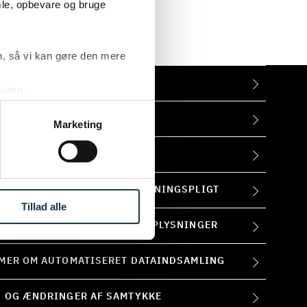
mle, opbevare og bruge
, så vi kan gøre den mere
AET
siden.
ke ’Om’.
T
Marketing
INGSBETINGELSER OG OPLYSNINGSPLIGT
Tillad alle
ÅNDTERER VI DINE PERSONOPLYSNINGER
MER OM AUTOMATISERET DATAINDSAMLING
 OG ÆNDRINGER AF SAMTYKKE