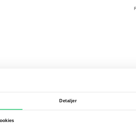
Detaljer
ookies
J
K
L
M
N
O
P
Q
R
S
T