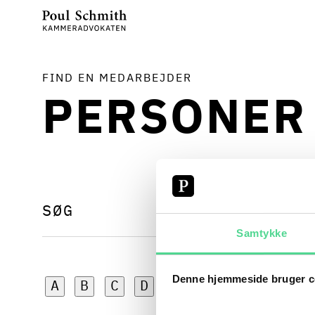
FIND EN MEDARBEJDER
PERSONER
Samtykke
Denne hjemmeside bruger c
A
B
C
D
E
F
G
H
I