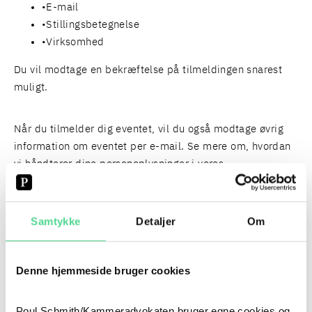
E-mail
Stillingsbetegnelse
Virksomhed
Du vil modtage en bekræftelse på tilmeldingen snarest
muligt.
Når du tilmelder dig eventet, vil du også modtage øvrig
information om eventet per e-mail. Se mere om, hvordan
vi håndterer dine personoplysninger i vores
databeskyttelsespolitik
og
oplysningsskema
.
Samtykke
Detaljer
Om
PERSONER
FIND HER
Denne hjemmeside bruger cookies
Poul Schmith/Kammeradvokaten bruger egne cookies og