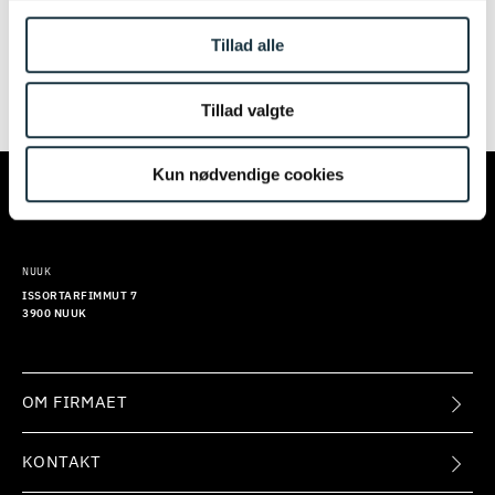
igen senere. Vi beklager ulejligheden.
Tillad alle
Tillad valgte
TILMELD
KØBENHAVN
AARHUS
Kun nødvendige cookies
KALVEBOD BRYGGE 32
EUROPAPLADS 8
1560 KØBENHAVN V
8000 AARHUS C
NUUK
ISSORTARFIMMUT 7
3900 NUUK
OM FIRMAET
KONTAKT