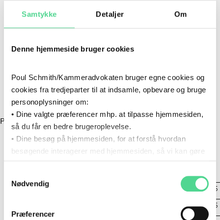
Samtykke
Detaljer
Om
Virksomhed
*
Denne hjemmeside bruger cookies
LUKKET
Poul Schmith/Kammeradvokaten bruger egne cookies og
Når du tilmelder dig, modtager du en bekræftelse og
cookies fra tredjeparter til at indsamle, opbevare og bruge
øvrig information om eventet per e-mail.
personoplysninger om:
• Dine valgte præferencer mhp. at tilpasse hjemmesiden,
PSKA-156 - Aflysning af sub events (Kan ikke tilmeldes)
så du får en bedre brugeroplevelse.
• Dine besøg på hjemmesiden, for at forstå hvordan
besøgende interagerer med hjemmesiden, så vi kan gøre
den mere intuitiv.
Samtykkevalg
Du kan til enhver tid tilbagekalde dit samtykke via det link,
Nødvendig
som du finder i bunden af hjemmesiden.
Aflys subevent 1 D. 10/2 2025
Læs mere om brugen af cookies i cookiepolitikken og i
Aflys subevent 2 D. 10/2 2025
cookiedeklarationen ved at klikke ’Om’.
Præferencer