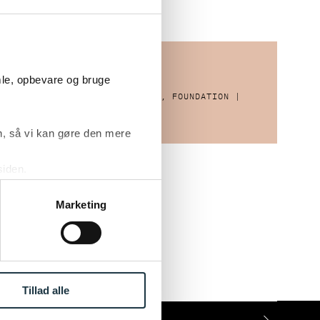
28.10.2026
mle, opbevare og bruge
T #3
AI-UDDANNELSEN, FOUNDATION |
OKTOBER 2026
, så vi kan gøre den mere
siden.
ke ’Om’.
Marketing
T #4
Tillad alle
AET