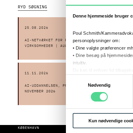
RYD SØGNING
Denne hjemmeside bruger c
25.08.2026
27.08.2
Poul Schmith/Kammeradvokaten
personoplysninger om:
AI-NETVÆRKET FOR PRIVATE
WEBINAR
VIRKSOMHEDER | AUGUST 2026
DATABES
• Dine valgte præferencer mh
• Dine besøg på hjemmesiden
intuitiv.
Du kan til enhver tid tilbage
11.11.2026
17.11.2
Læs mere om brugen af cook
Samtykkevalg
Læs mere om vores behandl
Nødvendig
AI-UDDANNELSEN, PRACTITIONER |
AI-NETV
NOVEMBER 2026
VIRKSOM
Kun nødvendige cook
KØBENHAVN
AARHUS