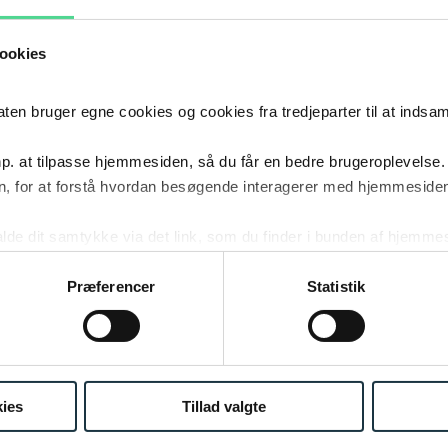
ookies
026
14.09.2026
 bruger egne cookies og cookies fra tredjeparter til at indsa
 | MORGENNYT:
DATABESKYTTELSESNETVÆRKE
KYTTELSE & AI
p. at tilpasse hjemmesiden, så du får en bedre brugeroplevelse.
, for at forstå hvordan besøgende interagerer med hjemmesiden
kalde dit samtykke via det link, som du finder i bunden af hjemme
026
02.12.2026
ies i cookiepolitikken og i cookiedeklarationen ved at klik
ing af personoplysninger her.
Præferencer
Statistik
ÆRKET FOR PRIVATE
DATABESKYTTELSESNETVÆRKE
HEDER | NOVEMBER 2026
ies
Tillad valgte
NUUK
OM FIRM