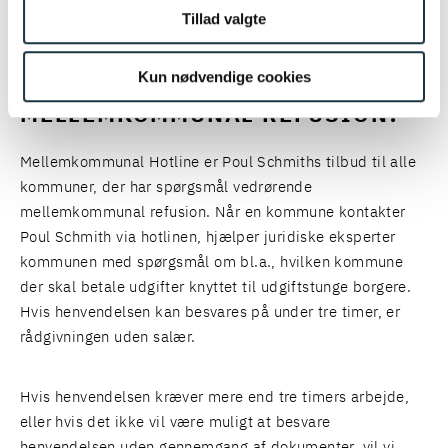
Tillad valgte
SOCIALRET
HVORDAN VIRKER POUL
Kun nødvendige cookies
SCHMITHS HOTLINE OM
MELLEMKOMMUNAL REFUSION?
Mellemkommunal Hotline er Poul Schmiths tilbud til alle
kommuner, der har spørgsmål vedrørende
mellemkommunal refusion. Når en kommune kontakter
Poul Schmith via hotlinen, hjælper juridiske eksperter
kommunen med spørgsmål om bl.a., hvilken kommune
der skal betale udgifter knyttet til udgiftstunge borgere.
Hvis henvendelsen kan besvares på under tre timer, er
rådgivningen uden salær.
Hvis henvendelsen kræver mere end tre timers arbejde,
eller hvis det ikke vil være muligt at besvare
henvendelsen uden gennemgang af dokumenter, vil vi