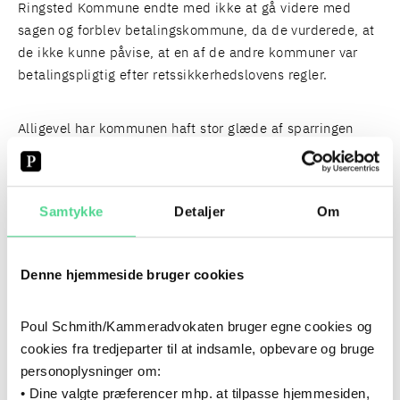
Ringsted Kommune endte med ikke at gå videre med
sagen og forblev betalingskommune, da de vurderede, at
de ikke kunne påvise, at en af de andre kommuner var
betalingspligtig efter retssikkerhedslovens regler.
Alligevel har kommunen haft stor glæde af sparringen
med Poul Schmiths Hotline for Mellemkommunal refusion.
Udover hjælp til den enkelte sag har sparringen med Poul
Samtykke
Detaljer
Om
Schmith fået Ringsted Kommune til at lave en ny
sagsgangsbeskrivelse for borgere med ukendt adresse.
Sagen har belyst, hvilke oplysninger Ringsted Kommune
Denne hjemmeside bruger cookies
fremover skal være opmærksomme på og har betydet, at
kommunen nu har en fast procedure for at notere disse
Poul Schmith/Kammeradvokaten bruger egne cookies og
oplysninger omkring borgeres ophold i andre kommuner.
cookies fra tredjeparter til at indsamle, opbevare og bruge
På den baggrund kan kommunens sagsbehandlere nu
personoplysninger om:
undgå at behandle sager om borgere, der reelt har
• Dine valgte præferencer mhp. at tilpasse hjemmesiden,