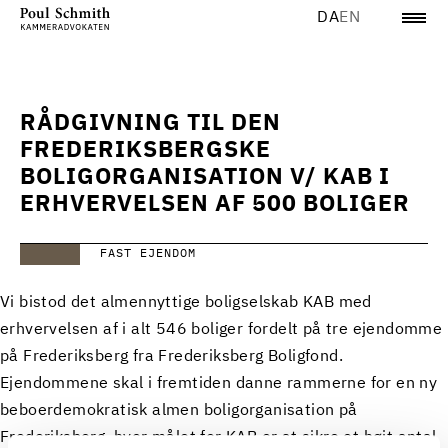
DA
EN
RÅDGIVNING TIL DEN
FREDERIKSBERGSKE
BOLIGORGANISATION V/ KAB I
ERHVERVELSEN AF 500 BOLIGER
FAST EJENDOM
Vi bistod det almennyttige boligselskab KAB med
erhvervelsen af i alt 546 boliger fordelt på tre ejendomme
på Frederiksberg fra Frederiksberg Boligfond.
Ejendommene skal i fremtiden danne rammerne for en ny
beboerdemokratisk almen boligorganisation på
Frederiksberg, hvor målet for KAB er at sikre et højt antal