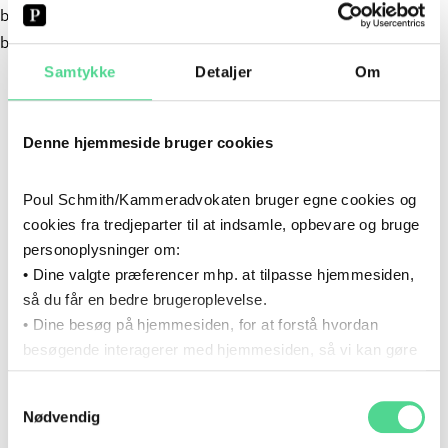
boliger til overkommelige priser med en attraktiv
beliggenhed.
FØLG OS
Samtykke
Detaljer
Om
Læs mere om vores advokaters rådgivning i Fast Ejendom.
Denne hjemmeside bruger cookies
FAST EJENDOM
Poul Schmith/Kammeradvokaten bruger egne cookies og
RIKKE HOFFENSETZ
PHILIP PROCHOWNIK
cookies fra tredjeparter til at indsamle, opbevare og bruge
ANDRESEN
PARTNER, ADVOKAT (L)
personoplysninger om:
PARTNER, ADVOKAT
• Dine valgte præferencer mhp. at tilpasse hjemmesiden,
så du får en bedre brugeroplevelse.
• Dine besøg på hjemmesiden, for at forstå hvordan
TILMELD DIG VORES NYHEDSBREVE
besøgende interagerer med hjemmesiden, så vi kan gøre
den mere intuitiv.
Du kan ikke tilmelde dig vores nyhedsbrev lige nu. Prøv
Samtykkevalg
Du kan til enhver tid tilbagekalde dit samtykke via det link,
Nødvendig
igen senere. Vi beklager ulejligheden.
som du finder i bunden af hjemmesiden.