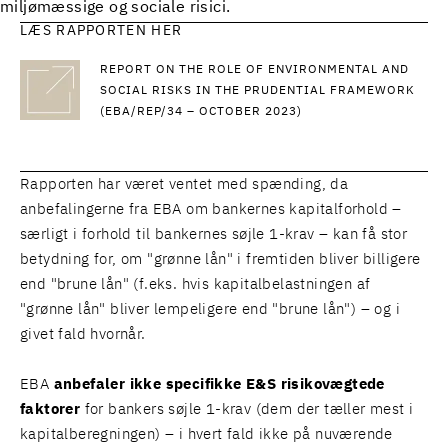
miljømæssige og sociale risici.
LÆS RAPPORTEN HER
REPORT ON THE ROLE OF ENVIRONMENTAL AND
SOCIAL RISKS IN THE PRUDENTIAL FRAMEWORK
(EBA/REP/34 – OCTOBER 2023)
Rapporten har været ventet med spænding, da
anbefalingerne fra EBA om bankernes kapitalforhold –
særligt i forhold til bankernes søjle 1-krav – kan få stor
betydning for, om "grønne lån" i fremtiden bliver billigere
end "brune lån" (f.eks. hvis kapitalbelastningen af
"grønne lån" bliver lempeligere end "brune lån") – og i
givet fald hvornår.
EBA
anbefaler ikke specifikke E&S risikovægtede
faktorer
for bankers søjle 1-krav (dem der tæller mest i
kapitalberegningen) – i hvert fald ikke på nuværende