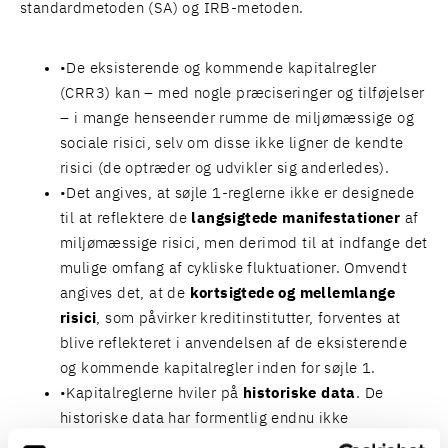
standardmetoden (SA) og IRB-metoden.
De eksisterende og kommende kapitalregler
(CRR3) kan – med nogle præciseringer og tilføjelser
– i mange henseender rumme de miljømæssige og
sociale risici, selv om disse ikke ligner de kendte
risici (de optræder og udvikler sig anderledes).
Det angives, at søjle 1-reglerne ikke er designede
til at reflektere de
langsigtede manifestationer
af
miljømæssige risici, men derimod til at indfange det
mulige omfang af cykliske fluktuationer. Omvendt
angives det, at de
kortsigtede og mellemlange
risici
, som påvirker kreditinstitutter, forventes at
blive reflekteret i anvendelsen af de eksisterende
og kommende kapitalregler inden for søjle 1.
Kapitalreglerne hviler på
historiske data
. De
historiske data har formentlig endnu ikke
”opsamlet” de miljømæssige og sociale risici, men