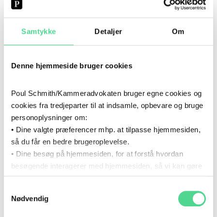
det vil komme over tid. Miljømæssige og sociale
risici er i deres natur mere fremadrettede end de
Samtykke
Detaljer
Om
(kredit-)risici, som p.t. indgår i
kapitalberegningerne.
Det er særligt de
miljømæssige risici
, som lader
Denne hjemmeside bruger cookies
sig identificere og kvantificere, selv om der også for
disse risici fortsat er dataudfordringer.
Poul Schmith/Kammeradvokaten bruger egne cookies og
Sammenhængen mellem miljømæssige risici og
cookies fra tredjeparter til at indsamle, opbevare og bruge
kvantificerbare kreditrisici er ikke altid til stede –
personoplysninger om:
eller kan i hvert fald ikke altid identificeres med
• Dine valgte præferencer mhp. at tilpasse hjemmesiden,
tilstrækkelig sikkerhed.
så du får en bedre brugeroplevelse.
Det er sværere at identificere og kvantificere de
• Dine besøg på hjemmesiden, for at forstå hvordan
sociale risici
(f.eks. negative indvirkninger på
besøgende interagerer med hjemmesiden, så vi kan gøre
arbejdsvilkår, menneskerettigheder og levevilkår).
den mere intuitiv.
EBA angiver dog i rapporten, hvad EBA opfatter som
Samtykkevalg
Du kan til enhver tid tilbagekalde dit samtykke via det link,
relevante sociale faktorer (på side 26).
Nødvendig
som du finder i bunden af hjemmesiden.
Det fremhæves, at søjle 1-krav skal dække ikke
Læs mere om brugen af cookies i cookiepolitikken og i
forventede tab. Forventede tab skal dækkes af de