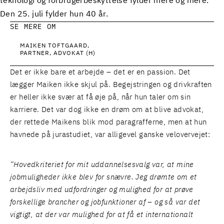
teknologi og forbrugerbeskyttelse fylder mere og mere.
Den 25. juli fylder hun 40 år.
SE MERE OM
MAIKEN TOFTGAARD
PARTNER, ADVOKAT (H)
Det er ikke bare et arbejde – det er en passion. Det
lægger Maiken ikke skjul på. Begejstringen og drivkraften
er heller ikke svær at få øje på, når hun taler om sin
karriere. Det var dog ikke en drøm om at blive advokat,
der rettede Maikens blik mod paragrafferne, men at hun
havnede på jurastudiet, var alligevel ganske velovervejet:
”Hovedkriteriet for mit uddannelsesvalg var, at mine
jobmuligheder ikke blev for snævre. Jeg drømte om et
arbejdsliv med udfordringer og mulighed for at prøve
forskellige brancher og jobfunktioner af – og så var det
vigtigt, at der var mulighed for at få et internationalt