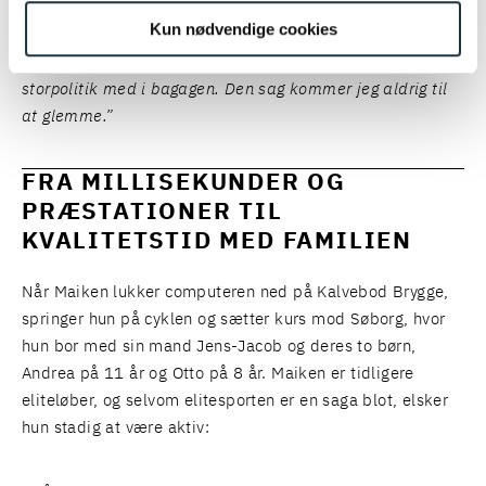
vidt jeg ved – er tilkendt i en dansk ophavsretssag. Og jeg
Kun nødvendige cookies
fik både et besøg i Ai Weiweis private, underjordiske
atelier i Berlin og tankevækkende snakke om kunst og
storpolitik med i bagagen. Den sag kommer jeg aldrig til
at glemme.”
FRA MILLISEKUNDER OG
PRÆSTATIONER TIL
KVALITETSTID MED FAMILIEN
Når Maiken lukker computeren ned på Kalvebod Brygge,
springer hun på cyklen og sætter kurs mod Søborg, hvor
hun bor med sin mand Jens-Jacob og deres to børn,
Andrea på 11 år og Otto på 8 år. Maiken er tidligere
eliteløber, og selvom elitesporten er en saga blot, elsker
hun stadig at være aktiv: