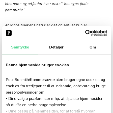
hinanden og udfolder hver enkelt kollegas fulde
potentiale.”
Apropos Maikens natur er det oplagt, at hun er
specialiseret inden for IP og markedsføringsret. Der er
fart over feltet, og udviklingen er konstant – præcis som
hun kan lide det. I disse år beskæftiger hun sig i
Samtykke
Detaljer
Om
særdeleshed med datadrevet markedsføring,
forbrugerbeskyttelse og krydsfeltet mellem AI og IP-
rettigheder, hvor samspillet mellem kompliceret
Denne hjemmeside bruger cookies
lovgivning og teknologi er i hastig udvikling:
Poul Schmith/Kammeradvokaten bruger egne cookies og
”AI fylder alle steder, og håndtering af rettigheder er
cookies fra tredjeparter til at indsamle, opbevare og bruge
ekstremt vigtigt i den rivende udvikling, der er i gang. Vi
personoplysninger om:
skal hele tiden forholde os til nye juridiske spørgsmål, og
• Dine valgte præferencer mhp. at tilpasse hjemmesiden,
det er afgørende at forstå teknologien bag for at kunne
så du får en bedre brugeroplevelse.
rådgive vores klienter.”
• Dine besøg på hjemmesiden, for at forstå hvordan