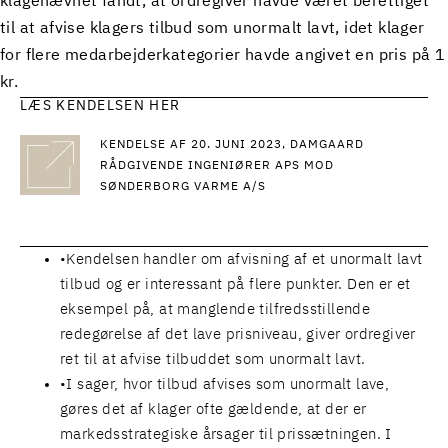
klagenævnet fandt, at ordregiver havde været berettiget
til at afvise klagers tilbud som unormalt lavt, idet klager
for flere medarbejderkategorier havde angivet en pris på 1
kr.
LÆS KENDELSEN HER
KENDELSE AF 20. JUNI 2023, DAMGAARD
RÅDGIVENDE INGENIØRER APS MOD
SØNDERBORG VARME A/S
Kendelsen handler om afvisning af et unormalt lavt
tilbud og er interessant på flere punkter. Den er et
eksempel på, at manglende tilfredsstillende
redegørelse af det lave prisniveau, giver ordregiver
ret til at afvise tilbuddet som unormalt lavt.
I sager, hvor tilbud afvises som unormalt lave,
gøres det af klager ofte gældende, at der er
markedsstrategiske årsager til prissætningen. I