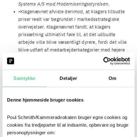
Systems A/S mod Moderniseringsstyrelsen
.
Klagenævnet afviste derimod, at klagers tilbudte
priser reelt var begrundet i markedsstrategiske
overvejelser. Klagenævnet fandt, at klagers
prissætning ultimativt føre til, at det udbudte
arbejde ville blive væsentligt dyrere, fordi det ville
blive udført af medarbejderkategorier med højere
timepris end forudsat af ordregiver. Kendelsen er
derfor også udtryk for, at ordregiver er berettiget at
afvise et tilbud som unormalt lavt, hvis en enkelt
Samtykke
Detaljer
Om
delpris forekommer unormalt lav, men den
samlede
pris
under kontraktudførelsen vil være dyrere for
ordregiver. Det vil med andre ord sige, at der fortsat
Denne hjemmeside bruger cookies
skal laves en helhedsvurdering af tilbudsgivers
tilbudte pris.
Poul Schmith/Kammeradvokaten bruger egne cookies og
Desuden angår sagen timepriser for forskellige
cookies fra tredjeparter til at indsamle, opbevare og bruge
medarbejderkategorier, og ordregiver henviser i sine
personoplysninger om:
anbringender til forpligtelsen til at afvise tilbud som