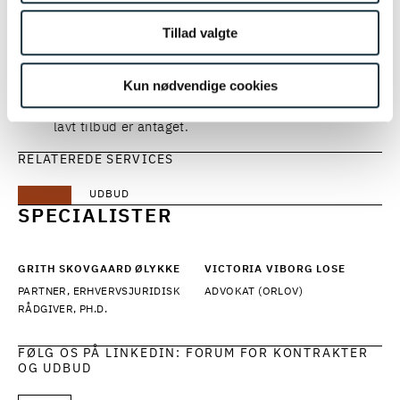
udbudslovens ikrafttræden i 2016 og indførelsen af
Tillad valgte
udbudslovens § 169, stk. 3, som er parallel til
forsyningsvirksomhedsdirektivets artikel 84, stk. 3.
Desuden ses en tendens i, at der siden da også har
Kun nødvendige cookies
været et stigende antal klager over, at et unormalt
lavt tilbud er antaget.
RELATEREDE SERVICES
UDBUD
SPECIALISTER
GRITH SKOVGAARD ØLYKKE
VICTORIA VIBORG LOSE
PARTNER, ERHVERVSJURIDISK
ADVOKAT (ORLOV)
RÅDGIVER, PH.D.
FØLG OS PÅ LINKEDIN: FORUM FOR KONTRAKTER
OG UDBUD