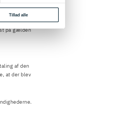
 den
Tillad alle
t Højesteret,
st på gælden
aling af den
e, at der blev
myndighederne.