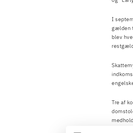
og ”Earl
I septem
gælden t
blev hv
restgæl
Skattemy
indkomst
engelske
Tre af k
domstole
medhold.
Procesbe