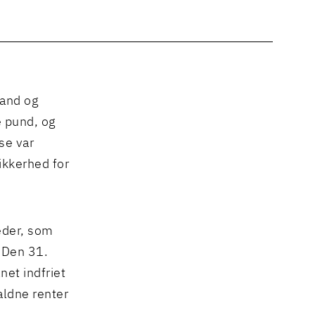
land og
e pund, og
se var
sikkerhed for
eder, som
. Den 31.
et indfriet
aldne renter