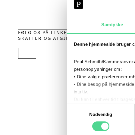
Højester
nystifte
Samtykke
FØLG OS PÅ LINKEDIN: NYT OM
HØJ
SKATTER OG AFGIFTER
Denne hjemmeside bruger c
Højester
Poul Schmith/Kammeradvokaten
gevinst 
personoplysninger om:
indkomst
• Dine valgte præferencer mh
(realisat
• Dine besøg på hjemmesiden
intuitiv.
Du kan til enhver tid tilbage
Højester
Læs mere om brugen af cook
Samtykkevalg
en sag s
Læs mere om vores behandl
Nødvendig
var ophø