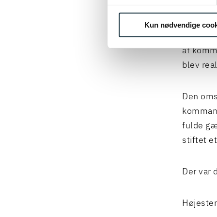
Da komma
kommand
Kun nødvendige cook
begrænse
at komm
blev rea
Den omst
kommandi
fulde gæ
stiftet e
Der var 
Højester