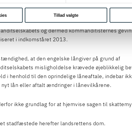
nditselskabet blev frigjort for gælden ved salget af
itselskabets ejendom i september 2013 på grund af
ies
Tillad valgte
de hæftelse på lånet til den engelske långiver, fand
anditselskabets og dermed kommanditisternes gevin
liseret i indkomståret 2013.
ændighed, at den engelske långiver på grund af
tselskabets misligholdelse krævede øjeblikkelig bet
ld i henhold til den oprindelige låneaftale, indebar ikk
t nyt lån eller aftalt ændringer i lånevilkårene.
derfor ikke grundlag for at hjemvise sagen til skatte
et stadfæstede herefter landsrettens dom.