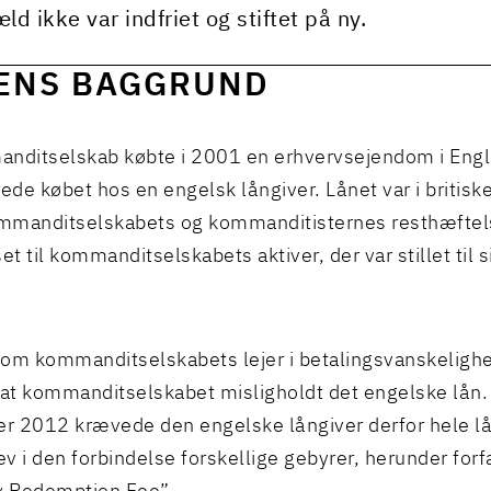
ld ikke var indfriet og stiftet på ny.
ENS BAGGRUND
nditselskab købte i 2001 en erhvervsejendom i Eng
rede købet hos en engelsk långiver. Lånet var i britisk
mmanditselskabets og kommanditisternes resthæftel
t til kommanditselskabets aktiver, der var stillet til 
om kommanditselskabets lejer i betalingsvanskeligh
l, at kommanditselskabet misligholdt det engelske lån
 2012 krævede den engelske långiver derfor hele lån
rev i den forbindelse forskellige gebyrer, herunder forf