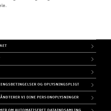
ele.
AET
T
INGSBETINGELSER OG OPLYSNINGSPLIGT
ÅNDTERER VI DINE PERSONOPLYSNINGER
MER OM AUTOMATISERET DATAINDSAMLING