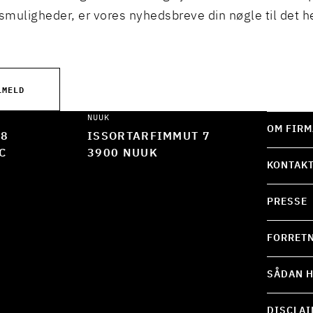
muligheder, er vores nyhedsbreve din nøgle til det h
LMELD
NUUK
OM FIRM
 8
ISSORTARFIMMUT 7
C
3900 NUUK
KONTAK
PRESSE
FORRETN
SÅDAN H
DISCLAI