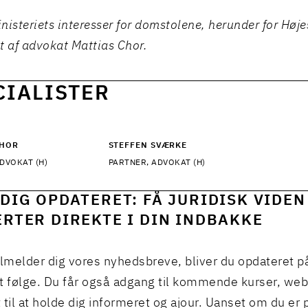
nisteriets interesser for domstolene, herunder for Høje
t af advokat Mattias Chor.
CIALISTER
CHOR
STEFFEN SVÆRKE
DVOKAT (H)
PARTNER, ADVOKAT (H)
DIG OPDATERET: FÅ JURIDISK VIDEN
RTER DIREKTE I DIN INDBAKKE
ilmelder dig vores nyhedsbreve, bliver du opdateret p
t følge. Du får også adgang til kommende kurser, we
 til at holde dig informeret og ajour. Uanset om du er p