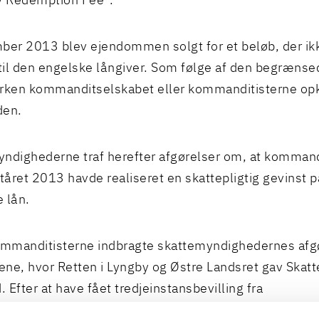
y Redemption Fee”.
ber 2013 blev ejendommen solgt for et beløb, der i
il den engelske långiver. Som følge af den begræns
erken kommanditselskabet eller kommanditisterne op
den.
ndighederne traf herefter afgørelser om, at kommandi
året 2013 havde realiseret en skattepligtig gevinst p
 lån.
ommanditisterne indbragte skattemyndighedernes afgø
ne, hvor Retten i Lyngby og Østre Landsret gav Skatt
 Efter at have fået tredjeinstansbevilling fra
villingsnævnet indbragte kommanditisterne sagerne 