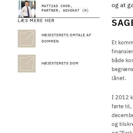
og at gæ
MATTIAS CHOR
PARTNER, ADVOKAT (H)
LÆS MERE HER
SAG
HØJESTERETS OMTALE AF
DOMMEN
Et komma
finansie
både ko
HØJESTERETS DOM
begrænse
lånet.
I 2012 k
førte ti
december
og tilsk