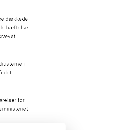
kke dækkede
ede hæftelse
krævet
tisterne i
å det
relser for
eministeriet
for