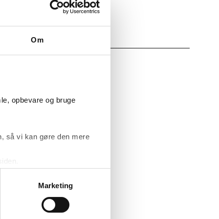
ende om
Om
 1, medregnes
mle, opbevare og bruge
attepligtige
es
, så vi kan gøre den mere
siden.
sprincippet i
ke ’Om’.
betale gælden
Marketing