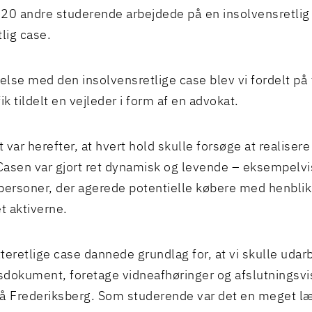
20 andre studerende arbejdede på en insolvensretlig
tlig case.
delse med den insolvensretlige case blev vi fordelt på 
ik tildelt en vejleder i form af en advokat.
 var herefter, at hvert hold skulle forsøge at realisere
 Casen var gjort ret dynamisk og levende – eksempelvis
l personer, der agerede potentielle købere med henblik
 aktiverne.
teretlige case dannede grundlag for, at vi skulle udar
dokument, foretage vidneafhøringer og afslutningsvi
å Frederiksberg. Som studerende var det en meget læ