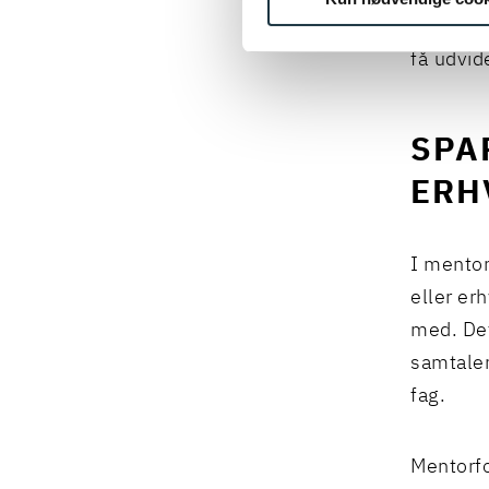
Derudove
få udvid
SPA
ERH
I mentor
eller er
med. Det
samtaler
fag.
Mentorfo