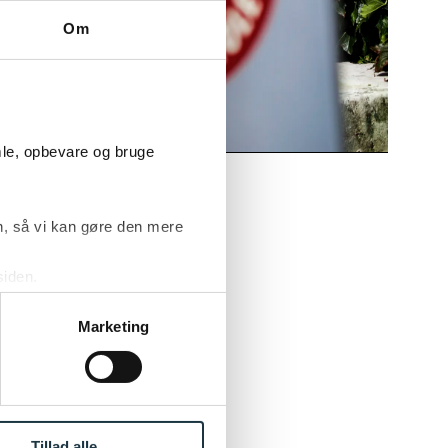
Om
mle, opbevare og bruge
ejdet som
emiet får
, så vi kan gøre den mere
et sig på
siden.
ke ’Om’.
i byretten,
Marketing
som kan have
n håndterer
 på studiet,
på juraen.
Tillad alle