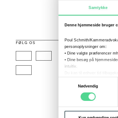
Samtykke
Denne hjemmeside bruger c
Poul Schmith/Kammeradvokaten
FØLG OS
Deltagel
personoplysninger om:
advokat
• Dine valgte præferencer mh
• Dine besøg på hjemmesiden
man muli
intuitiv.
studiet 
Du kan til enhver tid tilbage
Læs mere om brugen af cook
Samtykkevalg
Det kom 
Læs mere om vores behandl
Nødvendig
hvor vi 
betydnin
en vidne
og det v
Kun nødvendige cook