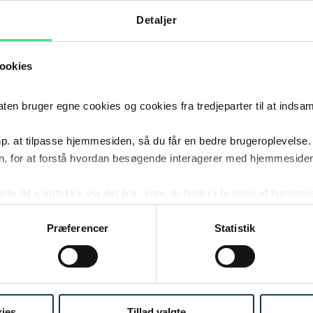
Detaljer
ookies
 bruger egne cookies og cookies fra tredjeparter til at indsa
sen i sommerakademiet har givet mig et indblik i arb
. Gennem en procedurekonkurrence som sommerakad
p. at tilpasse hjemmesiden, så du får en bedre brugeroplevelse.
, for at forstå hvordan besøgende interagerer med hjemmesiden
ghed for at anvende den faglige viden, man har tilegn
i en konkret og virkelighedsnær kontekst.
kalde dit samtykke via det link, som du finder i bunden af hjemme
ies i cookiepolitikken og i cookiedeklarationen ved at klik
især til udtryk i forbindelse med hovedforhandlingen 
ing af personoplysninger her.
Præferencer
Statistik
deltagere fik indsigt i de praktiske omstændigheder, 
g i forbindelse med en retssag, herunder hvordan ma
afhøring. Det er ikke noget, man bliver man undervist i
ar derfor interessant at få et mere praktisk perspektiv 
ies
Tillad valgte