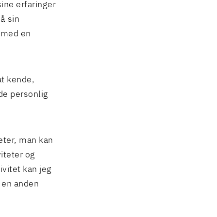
sine erfaringer
å sin
e med en
at kende,
de personlig
eter, man kan
iteter og
vitet kan jeg
å en anden