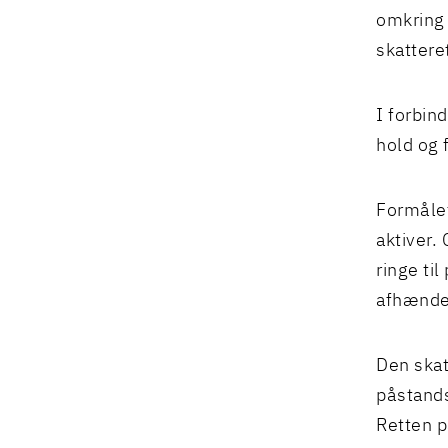
omkring 
skattere
I forbin
hold og f
Formålet
aktiver.
ringe ti
afhændet
Den skat
påstands
Retten p