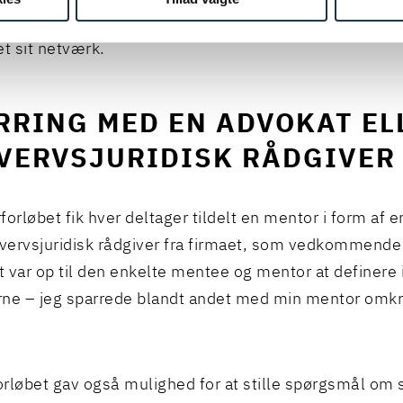
r var der god mulighed for at lære de andre deltager
et sit netværk.
RRING MED EN ADVOKAT EL
VERVSJURIDISK RÅDGIVER
forløbet fik hver deltager tildelt en mentor i form af 
hvervsjuridisk rådgiver fra firmaet, som vedkommende
 var op til den enkelte mentee og mentor at definere 
ne – jeg sparrede blandt andet med min mentor omkri
rløbet gav også mulighed for at stille spørgsmål om 