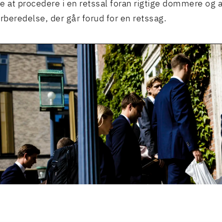
e at procedere i en retssal foran rigtige dommere og at
orberedelse, der går forud for en retssag.