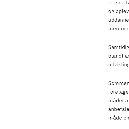
til en a
og oplev
uddannel
mentor o
Samtidig
blandt a
udviklin
Sommerak
foretage
måder at
anbefale
måde end