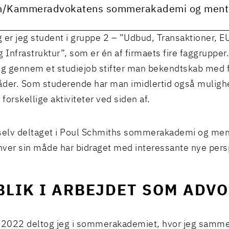
h/Kammeradvokatens sommerakademi og mento
ig er jeg student i gruppe 2 – ”Udbud, Transaktioner, E
g Infrastruktur”, som er én af firmaets fire faggrupper
og gennem et studiejob stifter man bekendtskab med f
der. Som studerende har man imidlertid også mulighe
 forskellige aktiviteter ved siden af.
selv deltaget i Poul Schmiths sommerakademi og men
ver sin måde har bidraget med interessante nye pers
BLIK I ARBEJDET SOM ADV
 2022 deltog jeg i
sommerakademiet
, hvor jeg samm