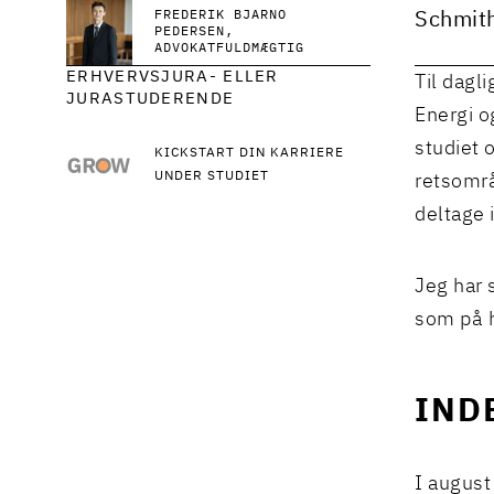
FREDERIK BJARNO
Schmit
PEDERSEN
ADVOKATFULDMÆGTIG
ERHVERVSJURA- ELLER
Til dagl
JURASTUDERENDE
Energi o
studiet 
KICKSTART DIN KARRIERE
UNDER STUDIET
retsområ
deltage i
Jeg har 
som på h
IND
I august