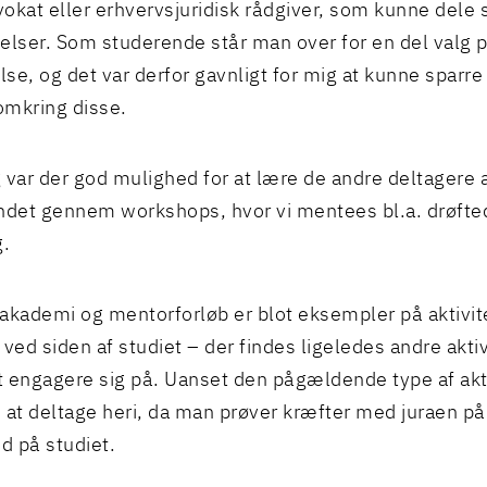
dvokat eller erhvervsjuridisk rådgiver, som kunne dele 
elser. Som studerende står man over for en del valg p
se, og det var derfor gavnligt for mig at kunne sparr
mkring disse.
 var der god mulighed for at lære de andre deltagere 
ndet gennem workshops, hvor vi mentees bl.a. drøfte
g.
ademi og mentorforløb er blot eksempler på aktivit
 ved siden af studiet – der findes ligeledes andre aktiv
 engagere sig på. Uanset den pågældende type af akti
 at deltage heri, da man prøver kræfter med juraen p
 på studiet.