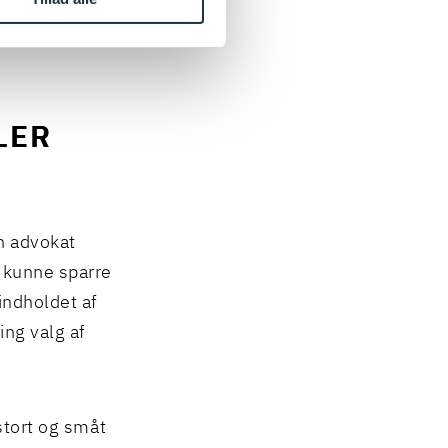
e at kende og
LER
en advokat
 kunne sparre
indholdet af
ng valg af
stort og småt