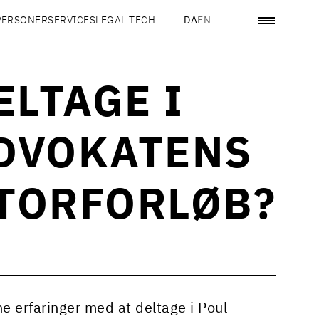
PERSONER
SERVICES
LEGAL TECH
DA
EN
ELTAGE I
DVOKATENS
TORFORLØB?
ne erfaringer med at deltage i Poul