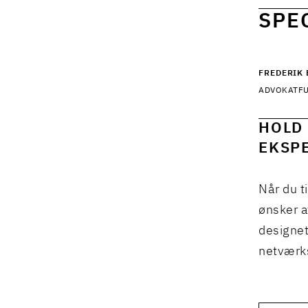
SPE
FREDERIK
ADVOKATF
HOLD 
EKSPE
Når du t
ønsker a
designet
netværks