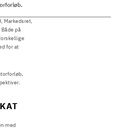
rforløb.
U, Markedsret,
. Både på
orskellige
d for at
torforløb,
pektiver.
OKAT
en med