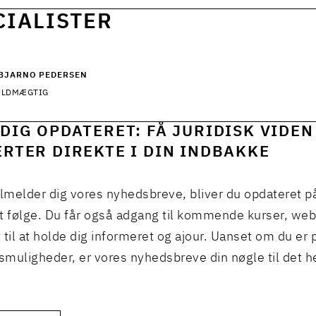
CIALISTER
 BJARNO PEDERSEN
ULDMÆGTIG
DIG OPDATERET: FÅ JURIDISK VIDEN
RTER DIREKTE I DIN INDBAKKE
ilmelder dig vores nyhedsbreve, bliver du opdateret p
t følge. Du får også adgang til kommende kurser, we
 til at holde dig informeret og ajour. Uanset om du er p
muligheder, er vores nyhedsbreve din nøgle til det h