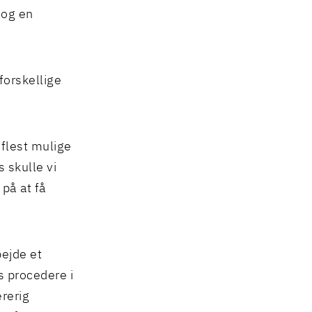
 og en
forskellige
 flest mulige
 skulle vi
 på at få
bejde et
s procedere i
rerig