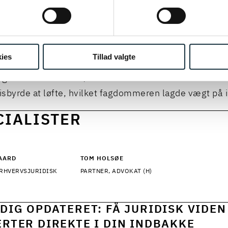
 at det er op til ordregiver, hvordan kontraktgenstand
ineres.
delsen fastslår, at ordregiver kan stille krav om tekn
patibilitet med ordregivers eksisterende it-infrastruk
ies
Tillad valgte
regiver sørger for, at kravene er saglige og proportion
tigt at have in mente, at det i sidste ende vil være ord
isbyrde at løfte, hvilket fagdommeren lagde vægt på i
CIALISTER
AARD
TOM HOLSØE
ERHVERVSJURIDISK
PARTNER, ADVOKAT (H)
DIG OPDATERET: FÅ JURIDISK VIDEN
RTER DIREKTE I DIN INDBAKKE