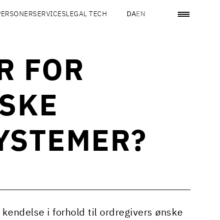
PERSONER
SERVICES
LEGAL TECH
DA
EN
R FOR
ISKE
SYSTEMER?
ndelse i forhold til ordregivers ønske