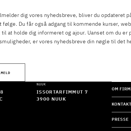
ilmelder dig vores nyhedsbreve, bliver du opdateret p
t følge. Du får også adgang til kommende kurser, we
 til at holde dig informeret og ajour. Uanset om du er p
muligheder, er vores nyhedsbreve din nøgle til det h
LMELD
NUUK
OM FIRM
 8
ISSORTARFIMMUT 7
C
3900 NUUK
KONTAK
PRESSE