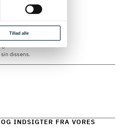
en skal
isk
tur, så længe
Tillad alle
ale. Det er dog
regivers
 sin dissens.
 OG INDSIGTER FRA VORES