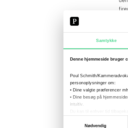
den
fir
bid
sys
Ke
Samtykke
vær
udg
Denne hjemmeside bruger c
udb
pro
Poul Schmith/Kammeradvokaten
fas
personoplysninger om:
ord
• Dine valgte præferencer mh
kom
• Dine besøg på hjemmesiden
Ke
intuitiv.
Du kan til enhver tid tilbage
4, 
Læs mere om brugen af cook
Samtykkevalg
med
Læs mere om vores behandl
Nødvendig