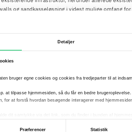
 eksisterende infrastruktur, herunder allerede eksist
ewalls og sandkasseløsning i videst mulige omfang for
rage til øget sikkerhed og minimere risici ved overgang 
tem.
ndelsen er afsagt med dissens, hvorfor formandens 
Detaljer
et udslagsgivende. Formanden fandt ikke, at de stille
jorde favorisering af ét bestemt produkt i strid med
ookies
udsreglerne, idet kravene fandtes sagligt begrunden
portionale. Formanden fandt således, at ordregiver ve
 bruger egne cookies og cookies fra tredjeparter til at indsa
tsættelsen af de tekniske specifikationer lovligt kunne
regivers eksisterende løsning, som det ønskede indkø
p. at tilpasse hjemmesiden, så du får en bedre brugeroplevelse.
patibelt med.
, for at forstå hvordan besøgende interagerer med hjemmesiden
ndelsen fastlægger således rammerne for udbudslove
kalde dit samtykke via det link, som du finder i bunden af hjemme
samt § 42, stk. 1, ved brug af tekniske specifikationer
ies i cookiepolitikken og i cookiedeklarationen ved at klik
 krav om kompatibilitet, herunder ved at understreg
ing af personoplysninger her.
Præferencer
Statistik