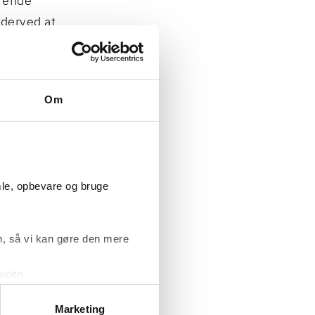
erende
 derved at
til nyt
stemme har
Om
de krav
de og
d
mle, opbevare og bruge
 henvise til
b skulle være
, så vi kan gøre den mere
ns § 40, stk.
siden.
 i kombination
ke ’Om’.
e synspunktet
Marketing