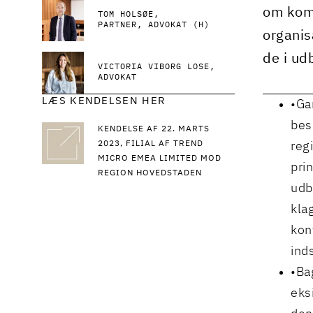
om komp
TOM HOLSØE
PARTNER, ADVOKAT (H)
organis
de i ud
VICTORIA VIBORG LOSE
ADVOKAT
LÆS KENDELSEN HER
Ga
bes
KENDELSE AF 22. MARTS
2023, FILIAL AF TREND
reg
MICRO EMEA LIMITED MOD
pri
REGION HOVEDSTADEN
udb
kla
kon
ind
Ba
eks