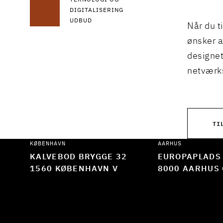
TEKNOLOGI OG
DIGITALISERING
UDBUD
Når du t
ønsker a
designet
netværks
TI
KØBENHAVN
AARHUS
KALVEBOD BRYGGE 32
EUROPAPLADS
1560 KØBENHAVN V
8000 AARHUS 