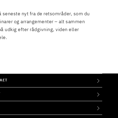
å seneste nyt fra de retsområder, som du
binarer og arrangementer – alt sammen
å udkig efter rådgivning, viden eller
ele.
AET
T