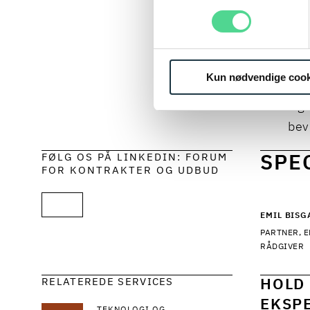
om,
def
Ken
kom
Kun nødvendige cook
ord
vig
bev
FØLG OS PÅ LINKEDIN: FORUM
SPE
FOR KONTRAKTER OG UDBUD
EMIL BISG
PARTNER, 
RÅDGIVER
RELATEREDE SERVICES
HOLD 
EKSPE