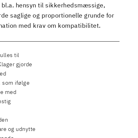
 bl.a. hensyn til sikkerhedsmæssige,
de saglige og proportionelle grunde for
ination med krav om kompatibilitet.
lles til
Klager gjorde
med
, som ifølge
ale med
nstig
den
vare og udnytte