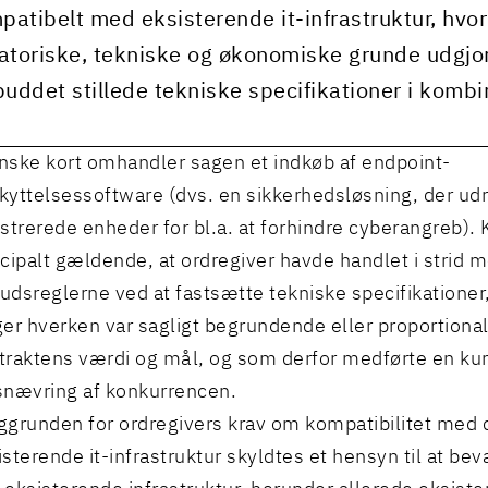
atibelt med eksisterende it-infrastruktur, hvor
atoriske, tekniske og økonomiske grunde udgjor
buddet stillede tekniske specifikationer i komb
nske kort omhandler sagen et indkøb af endpoint-
kyttelsessoftware (dvs. en sikkerhedsløsning, der udru
istrerede enheder for bl.a. at forhindre cyberangreb). 
ncipalt gældende, at ordregiver havde handlet i strid 
udsreglerne ved at fastsætte tekniske specifikationer
ger hverken var sagligt begrundende eller proportion
traktens værdi og mål, og som derfor medførte en ku
snævring af konkurrencen.
ggrunden for ordregivers krav om kompatibilitet med 
isterende it-infrastruktur skyldtes et hensyn til at be