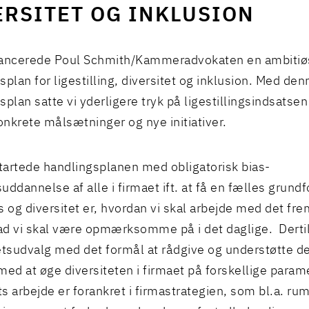
ERSITET OG INKLUSION
lancerede Poul Schmith/Kammeradvokaten en ambitiø
plan for ligestilling, diversitet og inklusion
. Med den
splan satte vi yderligere tryk på ligestillingsindsatse
nkrete målsætninger og nye initiativer.
startede handlingsplanen med obligatorisk bias-
uddannelse af alle i firmaet ift. at få en fælles grundf
s og diversitet er, hvordan vi skal arbejde med det fre
d vi skal være opmærksomme på i det daglige. Dertil
etsudvalg med det formål at rådgive og understøtte de
med at øge diversiteten i firmaet på forskellige param
s arbejde er forankret i firmastrategien, som bl.a. r