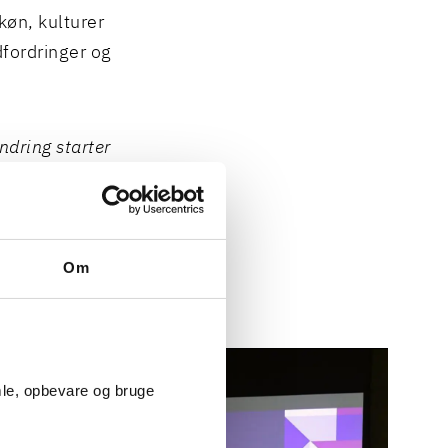
køn, kulturer
fordringer og
ndring starter
ige, men for at
sion – og uden
ner og
Om
 og deltager
mle, opbevare og bruge