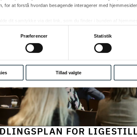
, for at forstå hvordan besøgende interagerer med hjemmesiden
kalde dit samtykke via det link, som du finder i bunden af hjemme
ies i cookiepolitikken og i cookiedeklarationen ved at klik
ing af personoplysninger her.
Præferencer
Statistik
ies
Tillad valgte
DLINGSPLAN FOR LIGESTIL