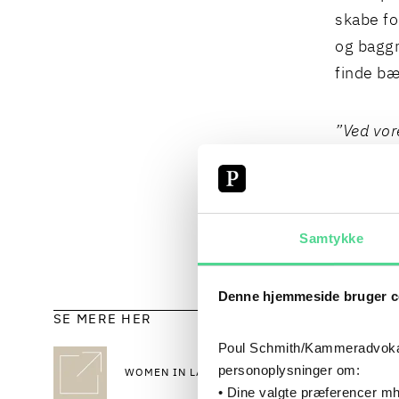
skabe fo
og baggr
finde bæ
”Ved vor
med, at 
forstå. 
inklusion
Samtykke
advokat
på Wome
Denne hjemmeside bruger c
SE MERE HER
Poul Schmith/Kammeradvokaten
personoplysninger om:
WOMEN IN LAW FORUM
• Dine valgte præferencer mh