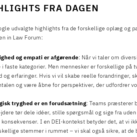
HLIGHTS FRA DAGEN
ogle udvalgte highlights fra de forskellige oplæg og 
n in Law Forum:
ighed og empati er afgørende
: Når vi taler om diversi
 i faste kategorier. Men mennesker er forskellige på t
og erfaringer. Hvis vi vil skabe reelle forandringer, sk
talen og være åbne for perspektiver, der udfordrer v
gisk tryghed er en forudsætning
: Teams præsterer b
dere tør dele idéer, stille spørgsmål og sige fra uden 
 konsekvenser. I en DEI-kontekst betyder det, at vi ik
skellige stemmer i rummet – vi skal også sikre, at de b