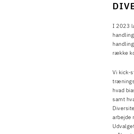
DIV
I 2023 
handlings
handling
række ko
Vi kick-
trænings
hvad bia
samt hva
Diversit
arbejde 
Udvalget