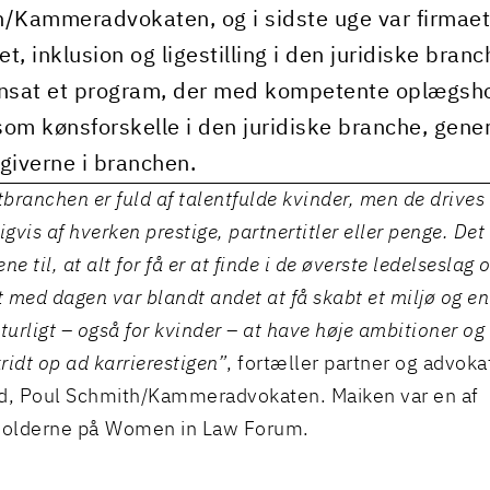
/Kammeradvokaten, og i sidste uge var firmae
tet, inklusion og ligestilling i den juridiske b
at et program, der med kompetente oplægshol
om kønsforskelle i den juridiske branche, genera
giverne i branchen.
branchen er fuld af talentfulde kvinder, men de drives
gvis af hverken prestige, partnertitler eller penge. De
ne til, at alt for få er at finde i de øverste ledelseslag 
 med dagen var blandt andet at få skabt et miljø og en
aturligt – også for kvinder – at have høje ambitioner og
ridt op ad karrierestigen”
, fortæller partner og advok
d
, Poul Schmith/Kammeradvokaten. Maiken var en af
olderne på Women in Law Forum.