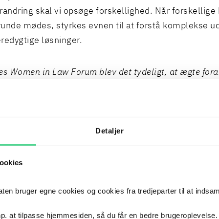
randring skal vi opsøge forskellighed. Når forskellige 
unde mødes, styrkes evnen til at forstå komplekse ud
redygtige løsninger.
es Women in Law Forum blev det tydeligt, at ægte fora
vi lytter til hinanden. Ikke nødvendigvis for at være en
Uden den forståelse bliver det svært at skabe reel inklu
 bliver diversitet kun et tal i en statistik”
, udtaler part
Detaljer
Milena Krogsgaard
, Poul Schmith/Kammeradvokaten –
n in Law Forum.
ookies
 bruger egne cookies og cookies fra tredjeparter til at indsa
p. at tilpasse hjemmesiden, så du får en bedre brugeroplevelse.