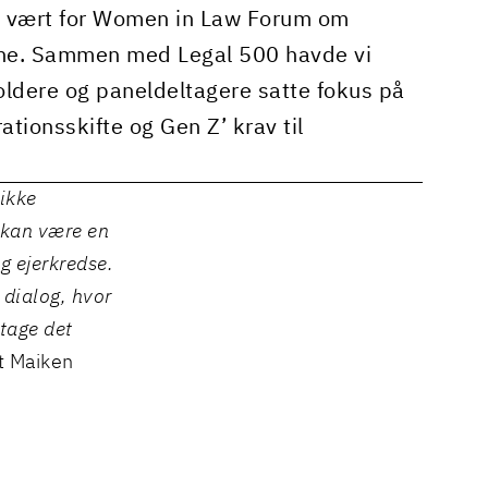
t vært for Women in Law Forum om
ranche. Sammen med Legal 500 havde vi
dere og paneldeltagere satte fokus på
tionsskifte og Gen Z’ krav til
 ikke
t kan være en
og ejerkredse.
 dialog, hvor
 tage det
at
Maiken