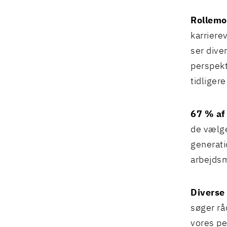
Rollemod
karrierev
ser diver
perspekt
tidligere
67 % af 
de vælge
generati
arbejdsm
Diverse
søger rå
vores pe