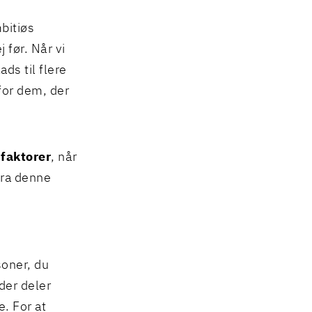
mbitiøs
 før. Når vi
ads til flere
for dem, der
 faktorer
, når
fra denne
oner, du
der deler
. For at