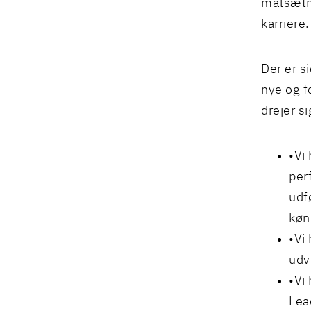
målsætni
karriere.
Der er s
nye og f
drejer s
Vi
per
udf
køn
Vi
udv
Vi
Lea