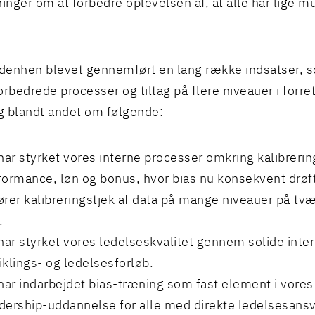
nger om at forbedre oplevelsen af, at alle har lige mu
idenhen blevet gennemført en lang række indsatser, so
orbedrede processer og tiltag på flere niveauer i forre
ig blandt andet om følgende:
 har styrket vores interne processer omkring kalibrerin
formance, løn og bonus, hvor bias nu konsekvent drøft
ører kalibreringstjek af data på mange niveauer på tvær
.
 har styrket vores ledelseskvalitet gennem solide inte
iklings- og ledelsesforløb.
 har indarbejdet bias-træning som fast element i vor
dership-uddannelse for alle med direkte ledelsesansv