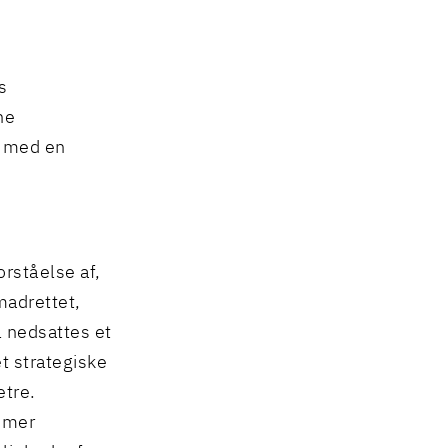
s
ne
n med en
orståelse af,
madrettet,
 nedsattes et
t strategiske
etre.
ummer