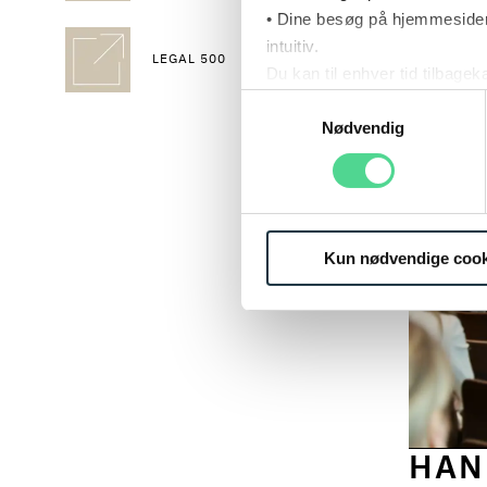
• Dine besøg på hjemmesiden
intuitiv.
LEGAL 500
Du kan til enhver tid tilbage
Læs mere om brugen af cook
Samtykkevalg
Læs mere om vores behandl
Nødvendig
Kun nødvendige cook
HAN