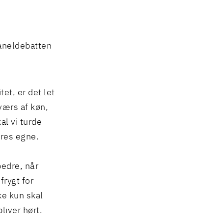
paneldebatten
tet, er det let
værs af køn,
al vi turde
ores egne.
edre, når
frygt for
ke kun skal
liver hørt.