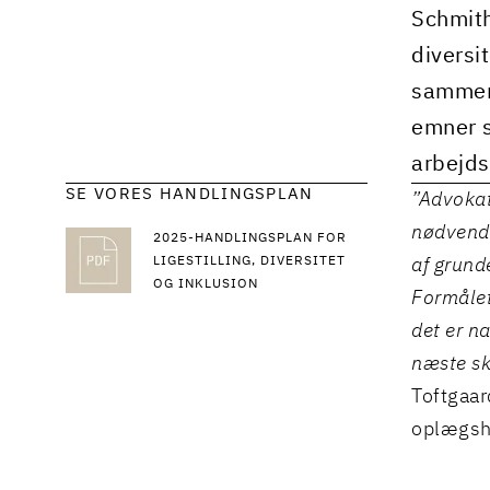
Schmith
diversi
sammens
emner s
arbejds
SE VORES HANDLINGSPLAN
”Advokat
nødvendi
2025-HANDLINGSPLAN FOR
LIGESTILLING, DIVERSITET
af grunde
OG INKLUSION
Formålet
det er n
næste sk
Toftgaar
oplægsh