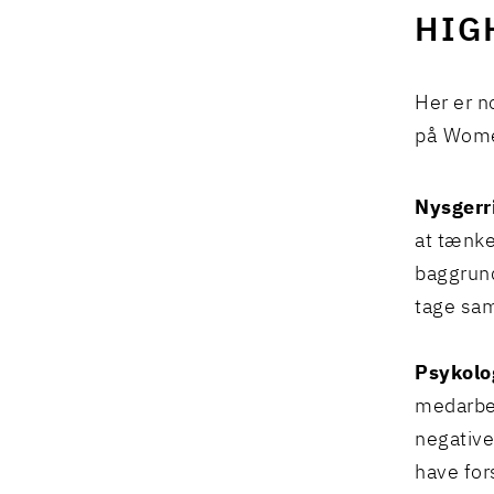
HIG
Her er n
på Wome
Nysgerr
at tænke
baggrund 
tage sam
Psykolo
medarbej
negative
have for