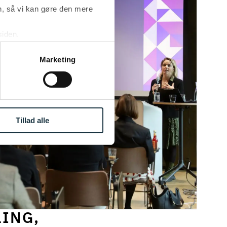
, så vi kan gøre den mere
siden.
ke ’Om’.
Marketing
Tillad alle
LING,