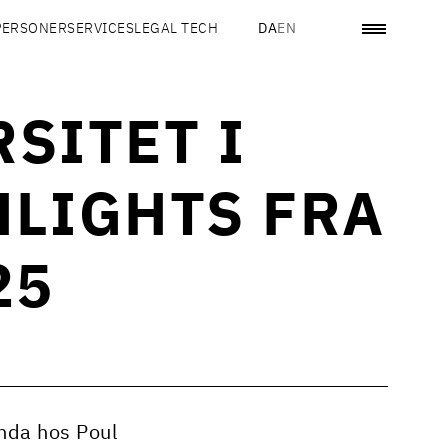
PERSONER
SERVICES
LEGAL TECH
DA
EN
SITET I
LIGHTS FRA
25
enda hos Poul