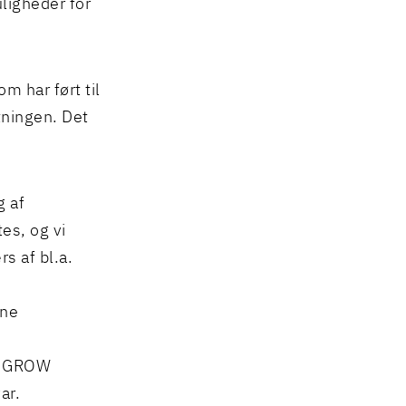
ligheder for
m har ført til
tningen. Det
g af
es, og vi
s af bl.a.
rne
es GROW
ar.