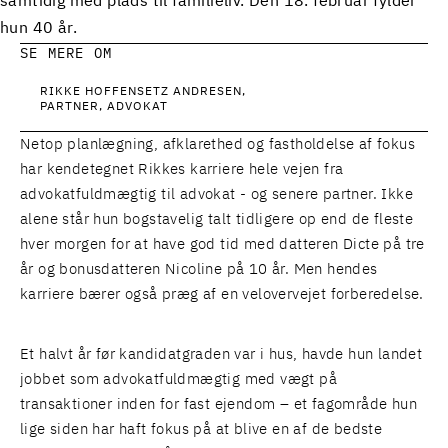
samtidig med plads til familieliv. Den 18. februar fylder
hun 40 år.
SE MERE OM
RIKKE HOFFENSETZ ANDRESEN
PARTNER, ADVOKAT
Netop planlægning, afklarethed og fastholdelse af fokus
har kendetegnet Rikkes karriere hele vejen fra
advokatfuldmægtig til advokat - og senere partner. Ikke
alene står hun bogstavelig talt tidligere op end de fleste
hver morgen for at have god tid med datteren Dicte på tre
år og bonusdatteren Nicoline på 10 år. Men hendes
karriere bærer også præg af en velovervejet forberedelse.
Et halvt år før kandidatgraden var i hus, havde hun landet
jobbet som advokatfuldmægtig med vægt på
transaktioner inden for fast ejendom – et fagområde hun
lige siden har haft fokus på at blive en af de bedste