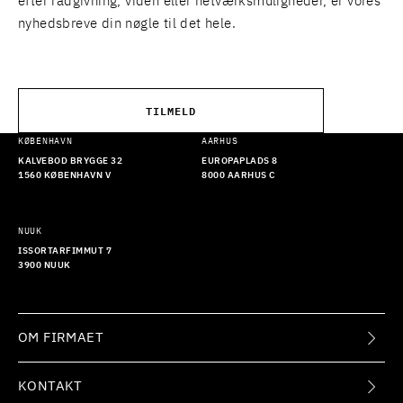
efter rådgivning, viden eller netværksmuligheder, er vores
nyhedsbreve din nøgle til det hele.
TILMELD
KØBENHAVN
AARHUS
KALVEBOD BRYGGE 32
EUROPAPLADS 8
1560 KØBENHAVN V
8000 AARHUS C
NUUK
ISSORTARFIMMUT 7
3900 NUUK
OM FIRMAET
KONTAKT