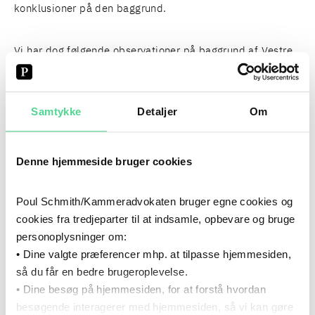
konklusioner på den baggrund.
Vi har dog følgende observationer på baggrund af Vestre
Landsrets dom:
Samtykke
Detaljer
Om
Højesterets praksis om dokumentation gælder
også for klimaudsagn.
Vestre Landsret bygger
videre på Højesterets afgørelser om
Denne hjemmeside bruger cookies
dokumentationskravene i markedsføringslovens §
13 fra de såkaldte ”Papirulds”- og ”Syreforsvars”-
domme, begge fra 2015. Det betyder, at
Poul Schmith/Kammeradvokaten bruger egne cookies og
dokumentationen for klimaudsagn skal mere end
cookies fra tredjeparter til at indsamle, opbevare og bruge
blot sandsynliggøre rigtigheden af oplysningerne, og
personoplysninger om:
at dokumentationskravene bl.a. fastlægges på
• Dine valgte præferencer mhp. at tilpasse hjemmesiden,
baggrund af hhv. det konkrete klimaudsagn og
så du får en bedre brugeroplevelse.
konkrete produkt, der markedsføres.
• Dine besøg på hjemmesiden, for at forstå hvordan
Relative udsagn skal (også) dokumenteres.
besøgende interagerer med hjemmesiden, så vi kan gøre