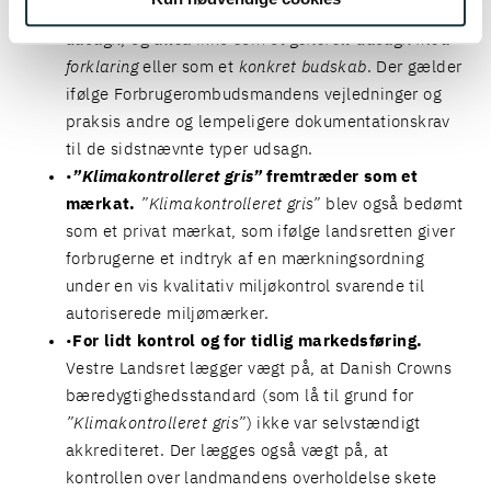
gris”
blev bedømt som et
generelt, fritstående
udsagn
, og altså ikke som et
generelt udsagn
med
forklaring
eller som et
konkret budskab
. Der gælder
ifølge Forbrugerombudsmandens vejledninger og
praksis andre og lempeligere dokumentationskrav
til de sidstnævnte typer udsagn.
”Klimakontrolleret gris”
fremtræder som et
mærkat.
”Klimakontrolleret gris”
blev også bedømt
som et privat mærkat, som ifølge landsretten giver
forbrugerne et indtryk af en mærkningsordning
under en vis kvalitativ miljøkontrol svarende til
autoriserede miljømærker.
For lidt kontrol og for tidlig markedsføring.
Vestre Landsret lægger vægt på, at Danish Crowns
bæredygtighedsstandard (som lå til grund for
”Klimakontrolleret gris”
) ikke var selvstændigt
akkrediteret. Der lægges også vægt på, at
kontrollen over landmandens overholdelse skete