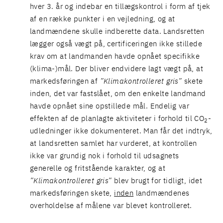
hver 3. år og indebar en tillægskontrol i form af tjek
af en række punkter i en vejledning, og at
landmændene skulle indberette data. Landsretten
lægger også vægt på, certificeringen ikke stillede
krav om at landmanden havde opnået specifikke
(klima-)mål. Der bliver endvidere lagt vægt på, at
markedsføringen af
”Klimakontrolleret gris”
skete
inden, det var fastslået, om den enkelte landmand
havde opnået sine opstillede mål. Endelig var
effekten af de planlagte aktiviteter i forhold til CO
-
2
udledninger ikke dokumenteret. Man får det indtryk,
at landsretten samlet har vurderet, at kontrollen
ikke var grundig nok i forhold til udsagnets
generelle og fritstående karakter, og at
”Klimakontrolleret gris”
blev brugt for tidligt, idet
markedsføringen skete,
inden
landmændenes
overholdelse af målene var blevet kontrolleret.