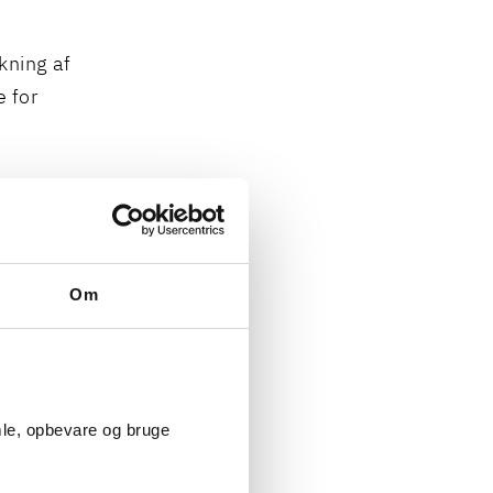
kning af
e for
ings- og
kke kan
, der skal
Om
.
rmuleres
mle, opbevare og bruge
velinformerede