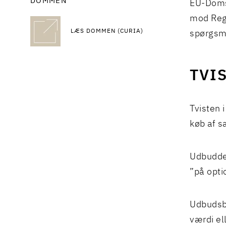
DOMMEN
EU-Doms
mod Regi
LÆS DOMMEN (CURIA)
spørgsmå
TVI
Tvisten 
køb af s
Udbuddet
”på opti
Udbudsb
værdi el