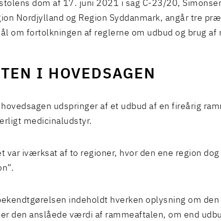
tolens dom af 17. juni 2021 i sag C-23/20, Simonse
on Nordjylland og Region Syddanmark, angår tre præj
l om fortolkningen af reglerne om udbud og brug af 
STEN I HOVEDSAGEN
i hovedsagen udspringer af et udbud af en fireårig r
ærligt medicinaludstyr.
 var iværksat af to regioner, hvor den ene region dog
on”.
ekendtgørelsen indeholdt hverken oplysning om den
ler den anslåede værdi af rammeaftalen, om end udb