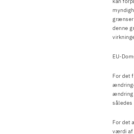
kan forp
myndighe
grænsern
denne gr
virkning
EU-Domst
For det f
ændringe
ændring 
således 
For det 
værdi af