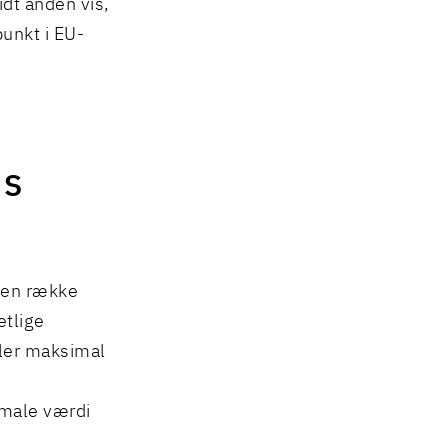
dt anden vis,
unkt i EU-
NS
 en række
etlige
ller maksimal
male værdi