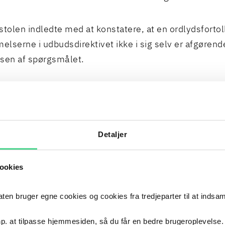
olen indledte med at konstatere, at en ordlydsfortol
lserne i udbudsdirektivet ikke i sig selv er afgørend
sen af spørgsmålet.
olen påpegede herefter, at det følger af ligebehandl
gtighedsprincippet, at en ordregivende myndighed i
at angive den maksimale værdi/mængde af de ydelser
Detaljer
i henhold til en rammeaftale i udbudsbekendtgørelsen
ookies
olen fremhævede derudover, at alle betingelser og
lser i forbindelse med tildelingsproceduren skal fo
 bruger egne cookies og cookies fra tredjeparter til at indsa
ræcist og utvetydigt i udbudsbekendtgørelsen eller i
tingelserne, for det første således, at alle rimeligt 
p. at tilpasse hjemmesiden, så du får en bedre brugeroplevelse.