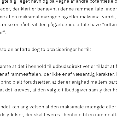
ligte sig i eget navn og på vegne af andre potentielle
der, der klart er benævnt i denne rammeaftale, inden
e af en maksimal mængde og/eller maksimal værdi, 
ænse er nået, vil den pågældende aftale have ”udtøm
er”.
olen anførte dog to præciseringer hertil:
ørste at det i henhold til udbudsdirektivet er tilladt at
r af rammeaftalen, der ikke er af væsentlig karakter,
principielt forudsætter, at der er enighed mellem pa
at det kræves, at den valgte tilbudsgiver samtykker he
andet kan angivelsen af den maksimale mængde elle
 de ydelser, der skal leveres i henhold til en rammeaf