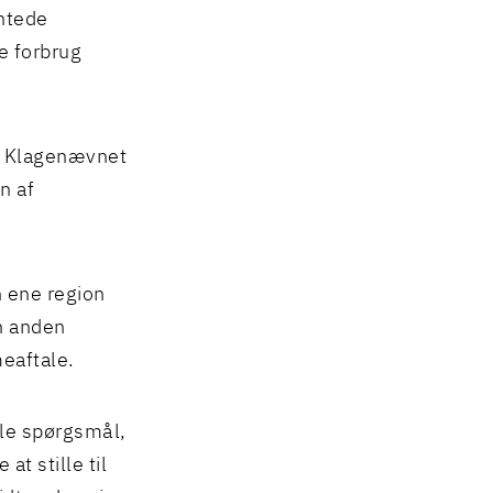
entede
e forbrug
il Klagenævnet
n af
n ene region
n anden
eaftale.
le spørgsmål,
t stille til