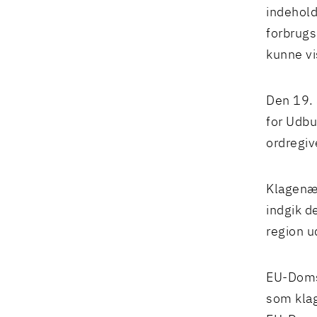
indehold
forbrugs
kunne vi
Den 19. 
for Udbu
ordregiv
Klagenæv
indgik d
region u
EU-Domst
som klag