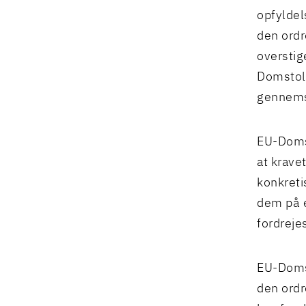
opfyldel
den ord
oversti
Domstole
gennems
EU-Doms
at krave
konkreti
dem på e
fordreje
EU-Domst
den ordr