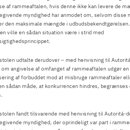
se af rammeaftalen, hvis denne ikke kan levere de 
regivende myndighed har anmodet om, selvom disse
ger den maksimale mængde i udbudsbekendtgørelsen. 
n ville en sådan situation være i strid med
igtighedsprincippet.
tolen udtalte derudover – med henvisning til Autor
t om angivelse af omfanget af rammeaftalen udgør en
sering af forbuddet mod at misbruge rammeaftaler el
n sådan måde, at konkurrencen hindres, begrænses 
s.
olen fandt tilsvarende med henvisning til Autoritá-
egivende myndighed, der oprindeligt var part i ramme