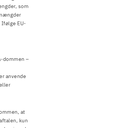
mængder, som
 mængder
Ifølge EU-
itá-dommen –
ler anvende
eller
dommen, at
aftalen, kun