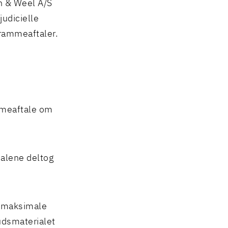
n & Weel A/S
udicielle
rammeaftaler.
ammeaftale om
 alene deltog
 maksimale
udsmaterialet