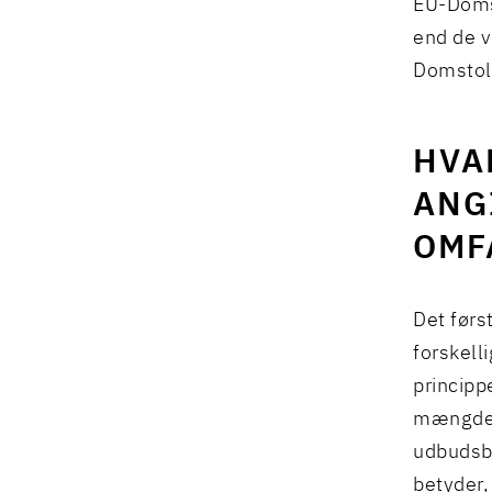
EU-Doms
end de v
Domstol
HVA
ANG
OMF
Det før
forskell
principp
mængde o
udbudsb
betyder,