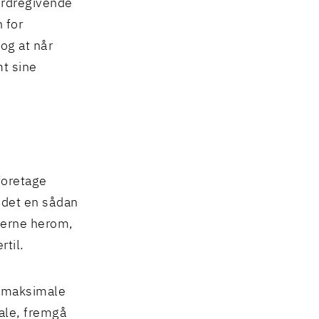
 ordregivende
 for
og at når
t sine
 foretage
 idet en sådan
rterne herom,
rtil.
r maksimale
tale, fremgå