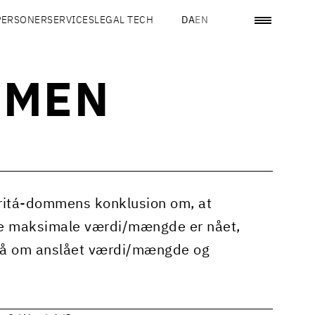
PERSONER
SERVICES
LEGAL TECH
DA
EN
MMEN
oritá-dommens konklusion om, at
te maksimale værdi/mængde er nået,
mgå om anslået værdi/mængde og