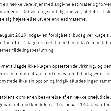
t en række varelinjer med angivne estimater og forv
mængder. Det var dog samtidig angivet, at det faktisk
se sig højere eller lavere end estimaterne.
august 2019 indgav en forbigået tilbudsgiver klage t
d (herefter ”klagenævnet”) med henblik på annullatio
ernes tildelingsbeslutning.
net tillagde ikke klagen opsættende virkning, og de
erfor en rammeaftale med den valgte tilbudsgiver. De
dnyttede ikke sin option og indgik således ingen ramm
olens dom er en besvarelse af en række præjudiciel
enævnet med kendelse af 16. januar 2020 besluttede a