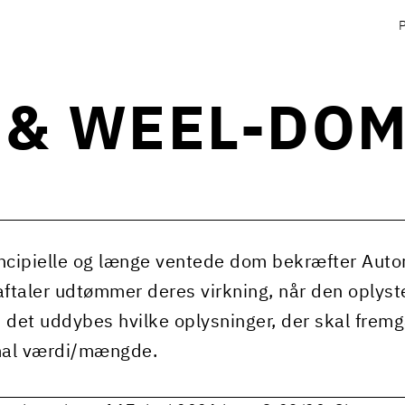
 & WEEL-DO
ncipielle og længe ventede dom bekræfter Aut
taler udtømmer deres virkning, når den oplys
 det uddybes hvilke oplysninger, der skal fre
al værdi/mængde.