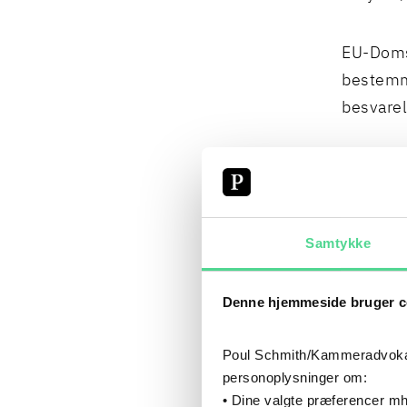
EU-Domst
bestemme
besvarel
EU-Domst
gennemsi
undlade 
Samtykke
leveres 
Denne hjemmeside bruger c
EU-Domst
bestemme
Poul Schmith/Kammeradvokaten
klart, p
personoplysninger om:
udbudsbe
• Dine valgte præferencer mh