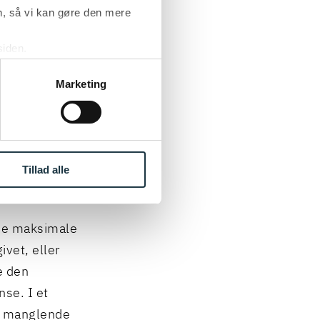
ige indhold og
, så vi kan gøre den mere
en
siden.
givernes
ke ’Om’.
Marketing
meaftale er
dlag af dette
ine
Tillad alle
ede maksimale
vet, eller
e den
se. I et
or manglende