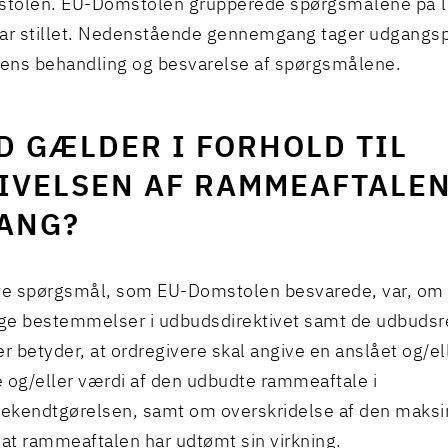
tolen. EU-Domstolen grupperede spørgsmålene på li
ar stillet. Nedenstående gennemgang tager udgangsp
ens behandling og besvarelse af spørgsmålene.
D GÆLDER I FORHOLD TIL
IVELSEN AF RAMMEAFTALE
ANG?
ste spørgsmål, som EU-Domstolen besvarede, var, om
ige bestemmelser i udbudsdirektivet samt de udbudsr
er betyder, at ordregivere skal angive en anslået og/e
g/eller værdi af den udbudte rammeaftale i
ekendtgørelsen, samt om overskridelse af den maksi
 at rammeaftalen har udtømt sin virkning.