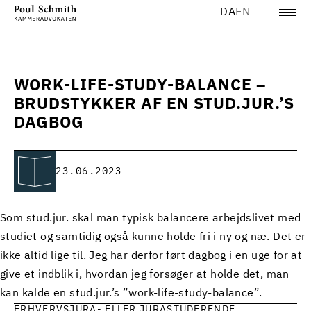
DA
EN
WORK-LIFE-STUDY-BALANCE –
BRUDSTYKKER AF EN STUD.JUR.’S
DAGBOG
23.06.2023
Som stud.jur. skal man typisk balancere arbejdslivet med
studiet og samtidig også kunne holde fri i ny og næ. Det er
ikke altid lige til. Jeg har derfor ført dagbog i en uge for at
give et indblik i, hvordan jeg forsøger at holde det, man
kan kalde en stud.jur.’s ”work-life-study-balance”.
ERHVERVSJURA- ELLER JURASTUDERENDE