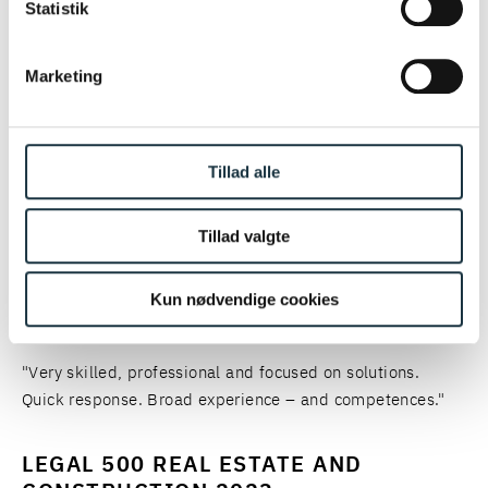
Statistik
BAND 2
Marketing
"Poul Schmith has an array of experts with broad
experience regarding all kind of legal matters, giving them
the ability to handle very complex and sophisticated
Tillad alle
matters."
Tillad valgte
LEGAL 500 REAL ESTATE AND
CONSTRUCTION 2024
Kun nødvendige cookies
TIER 2
"Very skilled, professional and focused on solutions.
Quick response. Broad experience – and competences."
LEGAL 500 REAL ESTATE AND