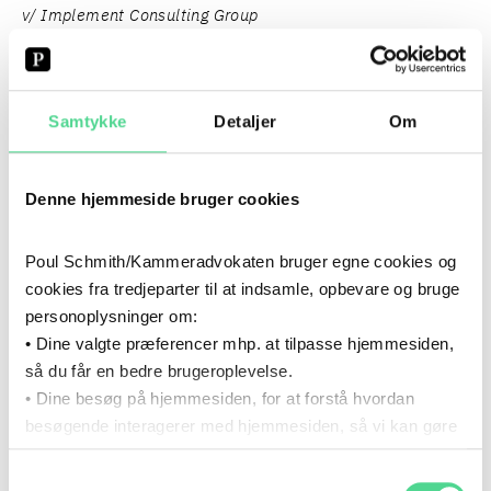
v/ Implement Consulting Group
Kl. 14.30-14.45: Pause
Samtykke
Detaljer
Om
Kl. 14.45-15.30: Trends i databeskyttelse og AI 2025
v/ Martin Sønnersgaard, partner, advokat, Poul
Denne hjemmeside bruger cookies
Schmith/Kammeradvokaten
Poul Schmith/Kammeradvokaten bruger egne cookies og
Kl. 15.30-15.50: AI-erfaringer i netværket: Deling af
cookies fra tredjeparter til at indsamle, opbevare og bruge
metoder og udfordringer
personoplysninger om:
v/ Poul Schmith/Kammeradvokaten og Implement
• Dine valgte præferencer mhp. at tilpasse hjemmesiden,
Consulting Group
så du får en bedre brugeroplevelse.
• Dine besøg på hjemmesiden, for at forstå hvordan
Kl. 15.50-16.05: Pause
besøgende interagerer med hjemmesiden, så vi kan gøre
den mere intuitiv.
Samtykkevalg
Du kan til enhver tid tilbagekalde dit samtykke via det link,
Kl. 16.05-16.50: Håndtering af krav til GenAI-