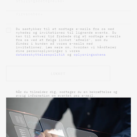
Stillingsbetegnelse
*
Virksomhed
*
Du samtykker til at modtage e-mails fra os med
nyheder og invitationer til lignende events. Du
kan til enhver tid frabede dig at modtage e-mails
fra os ved at følge linket 'afmeld', som du
finder i bunden af vores e-mails med
invitationer. Læs mere om, hvordan vi håndterer
dine personoplysninger i vores
databeskyttelsespolitik
og
oplysningsskema
LUKKET
Når du tilmelder dig, modtager du en bekræftelse og
øvrig information om eventet per e-mail.