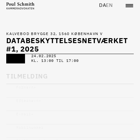
DA
EN
KALVEBOD BRYGGE 32, 1560 KØBENHAVN V
DATABESKYTTELSESNETVÆRKET
#1, 2025
24.02.2025
KL. 13:00 TIL 17:00
TILMELDING
Fornavn
*
Efternavn
*
E-mail
*
Mobilnummer