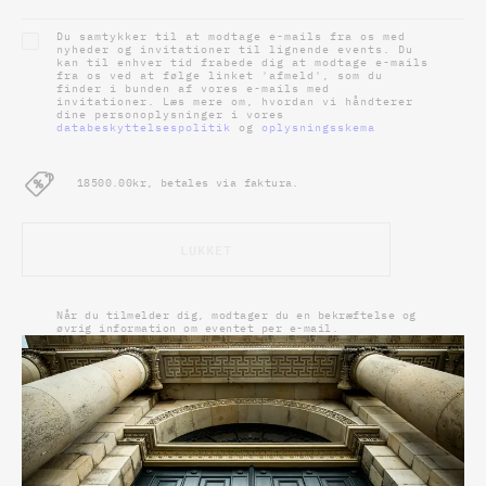
Du samtykker til at modtage e-mails fra os med
nyheder og invitationer til lignende events. Du
kan til enhver tid frabede dig at modtage e-mails
fra os ved at følge linket 'afmeld', som du
finder i bunden af vores e-mails med
invitationer. Læs mere om, hvordan vi håndterer
dine personoplysninger i vores
databeskyttelsespolitik
og
oplysningsskema
18500.00kr, betales via faktura.
LUKKET
Når du tilmelder dig, modtager du en bekræftelse og
øvrig information om eventet per e-mail.