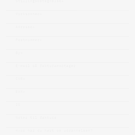
Stillingsbetegnelse
*
Virksomhed
*
Adresse
*
Postnummer
*
By
*
E-mail på fakturamodtager
CVR
*
EAN
*
IO
Noter til faktura
Hvor har du hørt om uddannelsen?