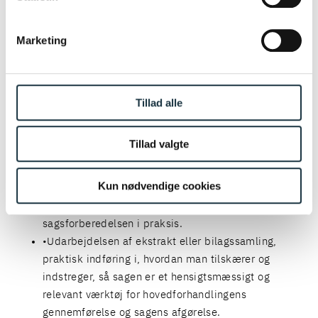
Principperne for en god sagsfremstilling.
Udarbejdelsen af en hensigtsmæssig skriftlig
Marketing
argumentation.
Intro til Retssagsportalen, herunder kære og
håndtering af kæremål i forhold til
minretssag.dk
,
Tillad alle
anke og håndtering af ankesager, herunder i forhold
til
minretssag.dk
.
Tillad valgte
MODUL 2 - HOVEDFORHANDLINGEN
Kun nødvendige cookies
Udarbejdelse af det gode påstandsdokument,
herunder inddragelse af konsekvenserne af
sagsforberedelsen i praksis.
Udarbejdelsen af ekstrakt eller bilagssamling,
praktisk indføring i, hvordan man tilskærer og
indstreger, så sagen er et hensigtsmæssigt og
relevant værktøj for hovedforhandlingens
gennemførelse og sagens afgørelse.