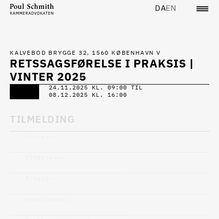
DA
EN
KALVEBOD BRYGGE 32, 1560 KØBENHAVN V
RETSSAGSFØRELSE I PRAKSIS |
VINTER 2025
24.11.2025 KL. 09:00 TIL
08.12.2025 KL. 16:00
TILMELDING
Fornavn
*
Efternavn
*
E-mail
*
Mobilnummer