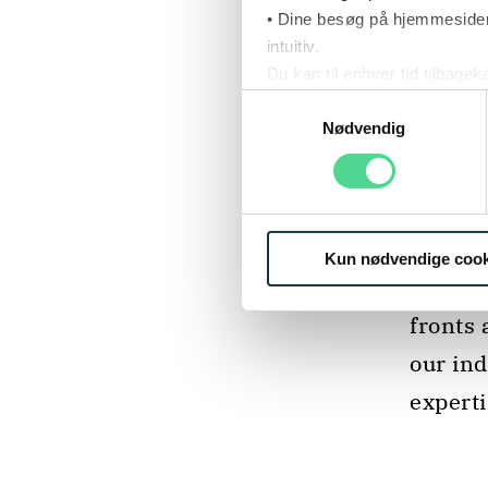
• Dine besøg på hjemmesiden
intuitiv.
Du kan til enhver tid tilbage
Læs mere om brugen af cook
Samtykkevalg
Læs mere om vores behandl
Nødvendig
CHAMBERS 
BAND 2
Kun nødvendige cook
 "Poul Schmith are able to help us on all 
fronts 
our ind
experti