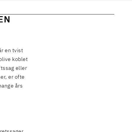
 EN
r en tvist
blive koblet
ftssag eller
r, er ofte
mange års
g retssager