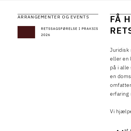
ARRANGEMENTER OG EVENTS
FÅ H
RET
RETSSAGSFØRELSE I PRAKSIS
2026
Juridisk
eller en
på i all
en domst
omfatten
erfaring
Vi hjælpe
at 