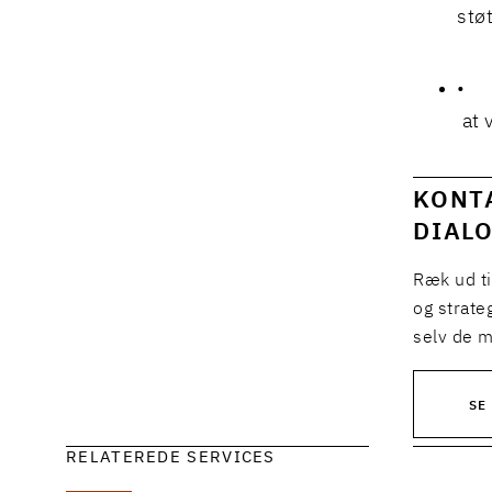
stø
at v
KONTA
DIAL
Ræk ud ti
og strate
selv de m
SE
RELATEREDE SERVICES