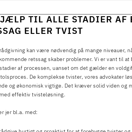
JÆLP TIL ALLE STADIER AF
SSAG ELLER TVIST
 rådgivning kan være nødvendig på mange niveauer, nå
 kommende retssag skaber problemer. Vi er vant til at 
e stadier af processen, uanset om det gælder en voldgi
olsproces. De komplekse tvister, vores advokater løse
de og økonomisk vigtige. Det kræver solid viden og 
 med effektiv tvisteløsning.
r jer bl.a. med:
rådgive hurtigt og proaktivt for at forebygge tvister o