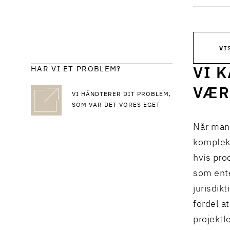
VI
HAR VI ET PROBLEM?
VI 
VÆR
VI HÅNDTERER DIT PROBLEM,
SOM VAR DET VORES EGET
Når man 
komplekse
hvis pro
som ent
jurisdik
fordel a
projektl