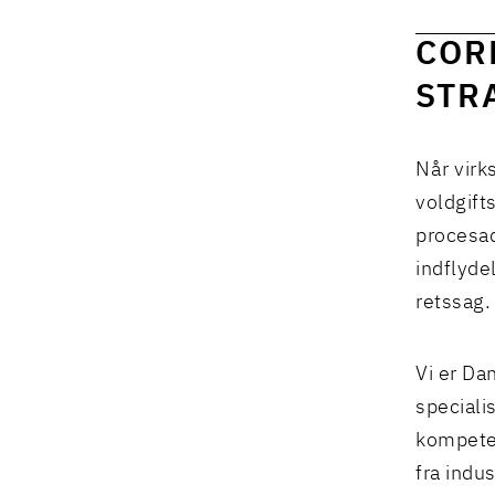
COR
STR
Når virks
voldgift
procesad
indflyde
retssag
Vi er Da
specialis
kompeten
fra indu