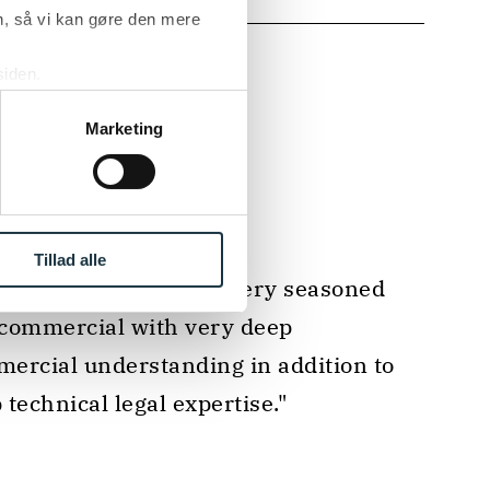
, så vi kan gøre den mere
siden.
ke ’Om’.
Marketing
500 DISPUTE RESOLUTION 2025
Tillad alle
commercial with very deep 
ercial understanding in addition to 
 technical legal expertise." 