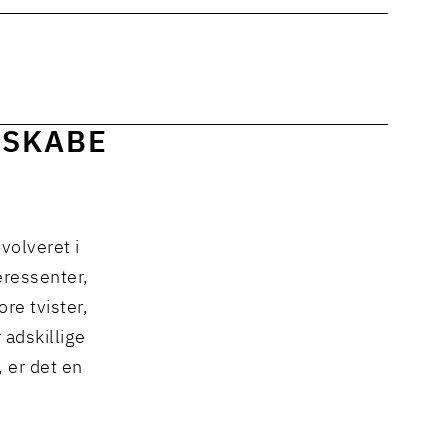
 SKABE
volveret i
teressenter,
re tvister,
adskillige
, er det en