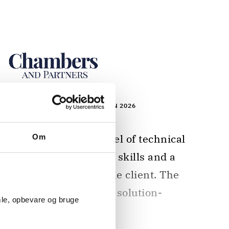
ERS EUROPE DISPUTE RESOLUTION 2026
2
Om
ls, good communication skills and a 
ted relationship with the client. The 
ers are innovative and solution-
mle, opbevare og bruge
nted." 