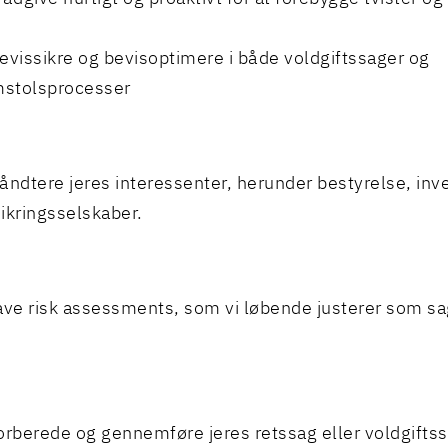
bevissikre og bevisoptimere i både voldgiftssager og
stolsprocesser
håndtere jeres interessenter, herunder bestyrelse, inve
sikringsselskaber.
lave risk assessments, som vi løbende justerer som sa
forberede og gennemføre jeres retssag eller voldgift