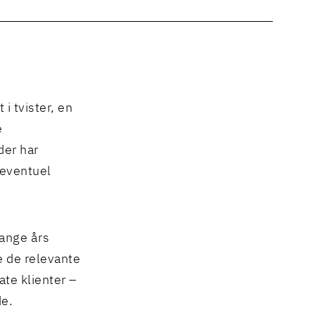
i tvister, en
e
der har
 eventuel
mange års
re de relevante
ate klienter –
de.