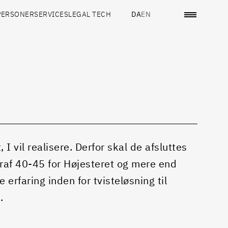
PERSONER
SERVICES
LEGAL TECH
DA
EN
R
 I vil realisere. Derfor skal de afsluttes
eraf 40-45 for Højesteret og mere end
erfaring inden for tvisteløsning til
.