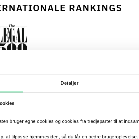
ERNATIONALE RANKINGS
 DISPUTE RESOLUTION 2026
CHAMB
BAND 
 "The firm offers a high level of technical 
Detaljer
large dispute practice. They are the 
skil
ookies
firm for us and have been for quite a 
trus
They have special knowledge inside 
lawy
 bruger egne cookies og cookies fra tredjeparter til at indsa
ustry, and they are known as the 
orie
p. at tilpasse hjemmesiden, så du får en bedre brugeroplevelse.
spute resolution firm." 