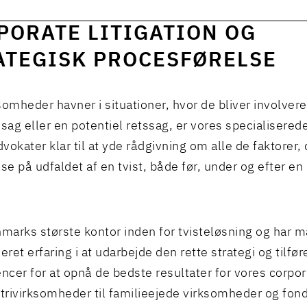
PORATE LITIGATION OG
ATEGISK PROCESFØRELSE
omheder havner i situationer, hvor de bliver involveret 
ssag eller en potentiel retssag, er vores specialisered
vokater klar til at yde rådgivning om alle de faktorer, 
lse på udfaldet af en tvist, både før, under og efter en
.
nmarks største kontor inden for tvisteløsning og har 
eret erfaring i at udarbejde den rette strategi og tilfø
cer for at opnå de bedste resultater for vores corpor
strivirksomheder til familieejede virksomheder og fon