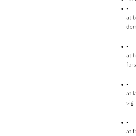
at 
dom
at 
for
at 
sig
at 