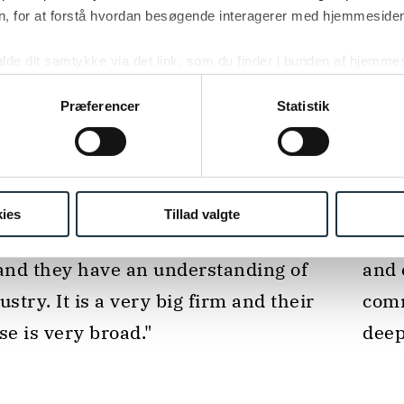
, for at forstå hvordan besøgende interagerer med hjemmesiden
kalde dit samtykke via det link, som du finder i bunden af hjemme
ies i cookiepolitikken og i cookiedeklarationen ved at klik
ing af personoplysninger her.
Præferencer
Statistik
GLOBAL DISPUTE RESOLUTION 2026
LEGAL 
TIER 1
ies
Tillad valgte
 "Extremely strong team. Very seasoned 
and they have an understanding of 
and 
ustry. It is a very big firm and their 
comm
se is very broad." 
deep