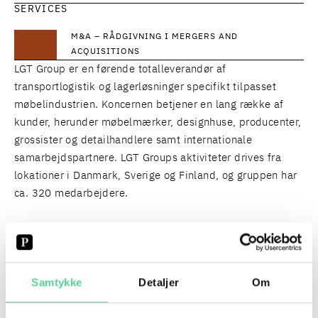
SERVICES
M&A – RÅDGIVNING I MERGERS AND
ACQUISITIONS
LGT Group er en førende totalleverandør af
transportlogistik og lagerløsninger specifikt tilpasset
møbelindustrien. Koncernen betjener en lang række af
kunder, herunder møbelmærker, designhuse, producenter,
grossister og detailhandlere samt internationale
samarbejdspartnere. LGT Groups aktiviteter drives fra
lokationer i Danmark, Sverige og Finland, og gruppen har
ca. 320 medarbejdere.
Læs mere om erhvervelsen her
og her.
Teamet bestod af
Ronnie Kandler
,
Anders Kjær
Samtykke
Detaljer
Om
Dybdahl
og
Thomas Bento-Nystad
.