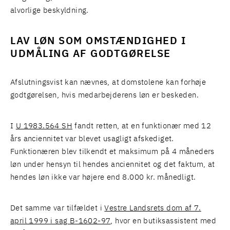
alvorlige beskyldning.
LAV LØN SOM OMSTÆNDIGHED I
UDMÅLING AF GODTGØRELSE
Afslutningsvist kan nævnes, at domstolene kan forhøje
godtgørelsen, hvis medarbejderens løn er beskeden.
I
U 1983.564 SH
fandt retten, at en funktionær med 12
års anciennitet var blevet usagligt afskediget.
Funktionæren blev tilkendt et maksimum på 4 måneders
løn under hensyn til hendes anciennitet og det faktum, at
hendes løn ikke var højere end 8.000 kr. månedligt.
Det samme var tilfældet i
Vestre Landsrets dom af 7.
april 1999 i sag B-1602-97
, hvor en butiksassistent med