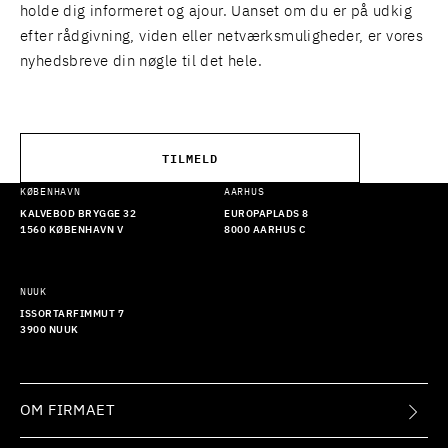
holde dig informeret og ajour. Uanset om du er på udkig
efter rådgivning, viden eller netværksmuligheder, er vores
nyhedsbreve din nøgle til det hele.
TILMELD
KØBENHAVN
AARHUS
KALVEBOD BRYGGE 32
EUROPAPLADS 8
1560 KØBENHAVN V
8000 AARHUS C
NUUK
ISSORTARFIMMUT 7
3900 NUUK
OM FIRMAET