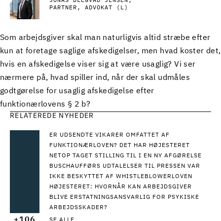
JONAS BLEGVAD JENSEN
PARTNER, ADVOKAT (L)
Som arbejdsgiver skal man naturligvis altid stræbe efter
kun at foretage saglige afskedigelser, men hvad koster det,
hvis en afskedigelse viser sig at være usaglig? Vi ser
nærmere på, hvad spiller ind, når der skal udmåles
godtgørelse for usaglig afskedigelse efter
funktionærlovens § 2 b?
RELATEREDE NYHEDER
ER UDSENDTE VIKARER OMFATTET AF
FUNKTIONÆRLOVEN? DET HAR HØJESTERET
NETOP TAGET STILLING TIL I EN NY AFGØRELSE
BUSCHAUFFØRS UDTALELSER TIL PRESSEN VAR
IKKE BESKYTTET AF WHISTLEBLOWERLOVEN
HØJESTERET: HVORNÅR KAN ARBEJDSGIVER
BLIVE ERSTATNINGSANSVARLIG FOR PSYKISKE
ARBEJDSSKADER?
+106
SE ALLE