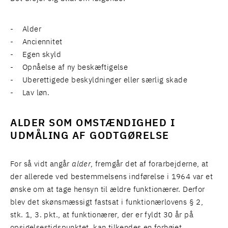
- Alder
- Anciennitet
- Egen skyld
- Opnåelse af ny beskæftigelse
- Uberettigede beskyldninger eller særlig skade
- Lav løn.
ALDER SOM OMSTÆNDIGHED I
UDMÅLING AF GODTGØRELSE
For så vidt angår
alder
, fremgår det af forarbejderne, at
der allerede ved bestemmelsens indførelse i 1964 var et
ønske om at tage hensyn til ældre funktionærer. Derfor
blev det skønsmæssigt fastsat i funktionærlovens § 2,
stk. 1, 3. pkt., at funktionærer, der er fyldt 30 år på
opsigelsestidspunktet, kan tilkendes en forhøjet