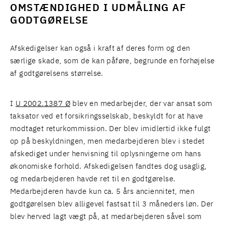
OMSTÆNDIGHED I UDMÅLING AF
GODTGØRELSE
Afskedigelser kan også i kraft af deres form og den
særlige skade, som de kan påføre, begrunde en forhøjelse
af godtgørelsens størrelse.
I
U 2002.1387 Ø
blev en medarbejder, der var ansat som
taksator ved et forsikringsselskab, beskyldt for at have
modtaget returkommission. Der blev imidlertid ikke fulgt
op på beskyldningen, men medarbejderen blev i stedet
afskediget under henvisning til oplysningerne om hans
økonomiske forhold. Afskedigelsen fandtes dog usaglig,
og medarbejderen havde ret til en godtgørelse.
Medarbejderen havde kun ca. 5 års anciennitet, men
godtgørelsen blev alligevel fastsat til 3 måneders løn. Der
blev herved lagt vægt på, at medarbejderen såvel som