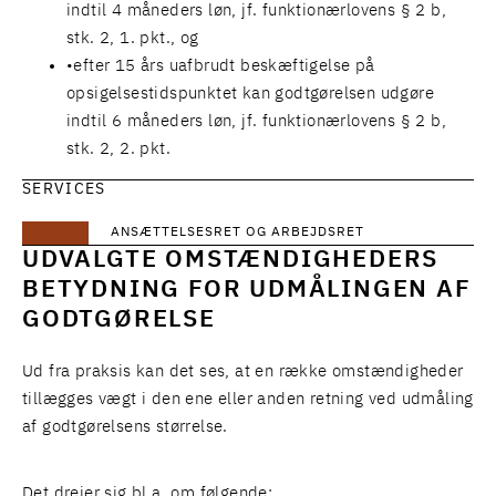
indtil 4 måneders løn, jf. funktionærlovens § 2 b,
stk. 2, 1. pkt., og
efter 15 års uafbrudt beskæftigelse på
opsigelsestidspunktet kan godtgørelsen udgøre
indtil 6 måneders løn, jf. funktionærlovens § 2 b,
stk. 2, 2. pkt.
SERVICES
ANSÆTTELSESRET OG ARBEJDSRET
UDVALGTE OMSTÆNDIGHEDERS
BETYDNING FOR UDMÅLINGEN AF
GODTGØRELSE
Ud fra praksis kan det ses, at en række omstændigheder
tillægges vægt i den ene eller anden retning ved udmåling
af godtgørelsens størrelse.
Det drejer sig bl.a. om følgende: