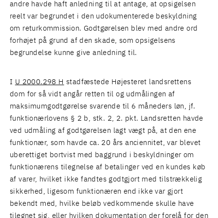
andre havde haft anledning til at antage, at opsigelsen
reelt var begrundet i den udokumenterede beskyldning
om returkommission. Godtgørelsen blev med andre ord
forhøjet på grund af den skade, som opsigelsens
begrundelse kunne give anledning til.
I
U 2000.298 H
stadfæstede Højesteret landsrettens
dom for så vidt angår retten til og udmålingen af
maksimumgodtgørelse svarende til 6 måneders løn, jf.
funktionærlovens § 2 b, stk. 2, 2. pkt. Landsretten havde
ved udmåling af godtgørelsen lagt vægt på, at den ene
funktionær, som havde ca. 20 års anciennitet, var blevet
uberettiget bortvist med baggrund i beskyldninger om
funktionærens tilegnelse af betalinger ved en kundes køb
af varer, hvilket ikke fandtes godtgjort med tilstrækkelig
sikkerhed, ligesom funktionæren end ikke var gjort
bekendt med, hvilke beløb vedkommende skulle have
tilegnet sig, eller hvilken dokumentation der forelå for den