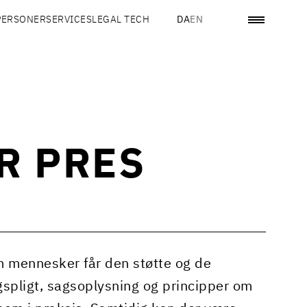
PERSONER
SERVICES
LEGAL TECH
DA
EN
R PRES
m mennesker får den støtte og de
gspligt, sagsoplysning og principper om