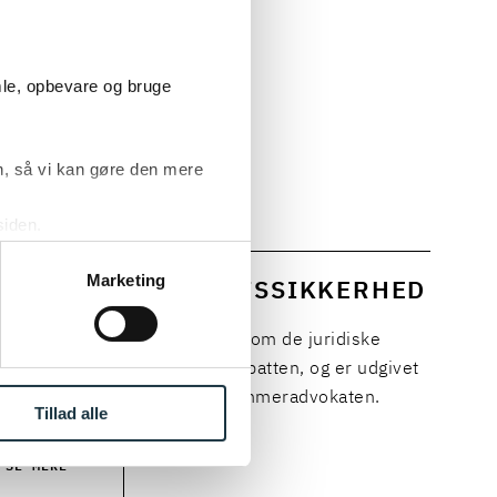
etingets
mle, opbevare og bruge
anske
sen samt Sune
aten, til en
, så vi kan gøre den mere
siden.
ke ’Om’.
Marketing
 EPISODER OM RETSSIKKERHED
sten Retlig Interesse handler om de juridiske
smål, der fylder i samfundsdebatten, og er udgivet
vokatfirmaet Poul Schmith/Kammeradvokaten.
Tillad alle
SE MERE