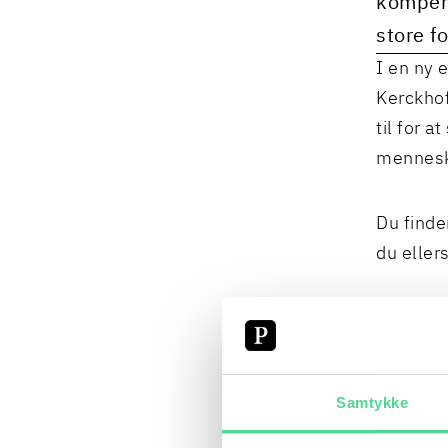
kompens
store f
I en ny 
Kerckhof
til for 
mennesk
Du finde
du ellers
Frem mo
retssikk
podcaste
Samtykke
oplever 
tilsynsm