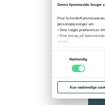
Denne hjemmeside bruger c
Debatten
Poul Schmith/Kammeradvokaten
Ombudsma
personoplysninger om:
Dommerf
• Dine valgte præferencer mh
Fuglehol
• Dine besøg på hjemmesiden
samtale 
intuitiv.
Du kan til enhver tid tilbage
Læs mere om brugen af cook
Samtykkevalg
Læs mere om vores behandl
Nødvendig
Kun nødvendige cook