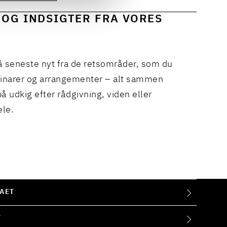
 OG INDSIGTER FRA VORES
å seneste nyt fra de retsområder, som du
binarer og arrangementer – alt sammen
å udkig efter rådgivning, viden eller
ele.
AET
T