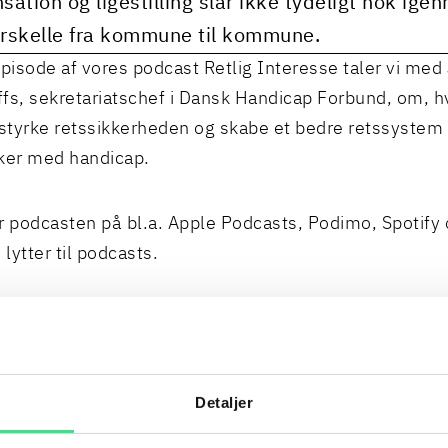
ation og ligestilling slår ikke tydeligt nok ige
orskelle fra kommune til kommune.
episode af vores podcast Retlig Interesse taler vi med
fs, sekretariatschef i Dansk Handicap Forbund, om, h
at styrke retssikkerheden og skabe et bedre retssystem 
er med handicap.
r podcasten på bl.a.
Apple Podcasts
,
Podimo
,
Spotify
 lytter til podcasts.
d Folkemødet 2026 undersøger vi et helt grundlæg
erhedsspørgsmål: Er det danske retssystem egentlig 
n taler vi i en række samtaler med centrale aktører, d
Detaljer
systemet indefra – fra domstole og advokater til orga
yndigheder.