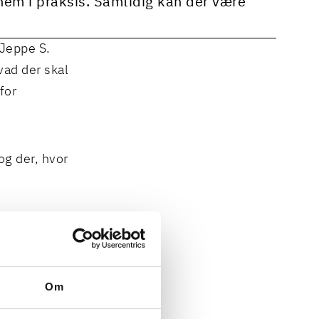
nnem i praksis. Samtidig kan der være
 Jeppe S.
vad der skal
for
og der, hvor
gende
godt nok? I
er hver især
Om
nisationer og