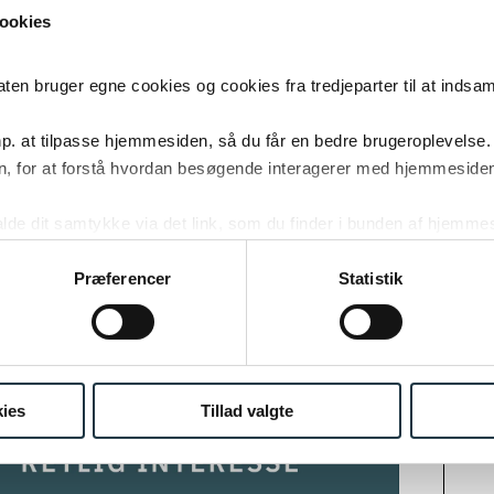
ookies
 fortsætter på Folkemødet i Allinge. Her mødes Folk
 bruger egne cookies og cookies fra tredjeparter til at indsa
nd, Christian Britten Lundblad, formand for Den D
orening, Mette Lyster Knudsen, advokat René Offer
p. at tilpasse hjemmesiden, så du får en bedre brugeroplevelse.
m, advokat og partner hos Poul Schmith/Kammeradvok
, for at forstå hvordan besøgende interagerer med hjemmesiden
om retssikkerhed, tillid og ansvar. Se mere
her
.
kalde dit samtykke via det link, som du finder i bunden af hjemme
ies i cookiepolitikken og i cookiedeklarationen ved at klik
ing af personoplysninger her.
Præferencer
Statistik
NYE
Podca
spørg
af ad
ies
Tillad valgte