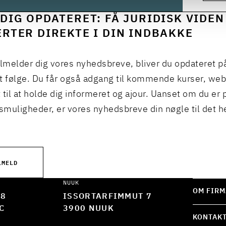
DIG OPDATERET: FÅ JURIDISK VIDEN
RTER DIREKTE I DIN INDBAKKE
ilmelder dig vores nyhedsbreve, bliver du opdateret p
t følge. Du får også adgang til kommende kurser, we
 til at holde dig informeret og ajour. Uanset om du er p
muligheder, er vores nyhedsbreve din nøgle til det h
LMELD
NUUK
OM FIRM
 8
ISSORTARFIMMUT 7
C
3900 NUUK
KONTAK