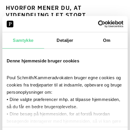
HVORFOR MENER DU, AT
VIDENDELING I ET STORT
ADVOKATFIRMA ER SÅ VIGTIG?
”Videndeling, videnopsamling og interne arbejdsmetoder,
Samtykke
Detaljer
Om
herunder anvendelse af en videndatabase og digitale
værktøjer i arbejdsprocesserne, er med til at sikre en
effektiv samt kvalitets- og omkostningsbevidst rådgivning,
Denne hjemmeside bruger cookies
som er afgørende for en videnvirksomhed. Deling, genbrug
og digitalisering af intern viden, de rette digitale værktøjer
Poul Schmith/Kammeradvokaten bruger egne cookies og
i sagsbehandlingen og medarbejdere med de nødvendige
cookies fra tredjeparter til at indsamle, opbevare og bruge
kvalifikationer og erfaringer giver mulighed for at løse
personoplysninger om:
vores kunders sager bedst muligt og styrker
• Dine valgte præferencer mhp. at tilpasse hjemmesiden,
konkurrenceevnen.”
så du får en bedre brugeroplevelse.
• Dine besøg på hjemmesiden, for at forstå hvordan
besøgende interagerer med hjemmesiden, så vi kan gøre
MIN EGEN ERFARING
den mere intuitiv.