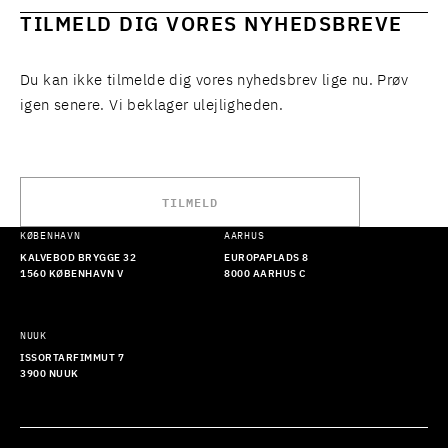
TILMELD DIG VORES NYHEDSBREVE
Du kan ikke tilmelde dig vores nyhedsbrev lige nu. Prøv
igen senere. Vi beklager ulejligheden.
TILMELD
KØBENHAVN
AARHUS
KALVEBOD BRYGGE 32
EUROPAPLADS 8
1560 KØBENHAVN V
8000 AARHUS C
NUUK
ISSORTARFIMMUT 7
3900 NUUK