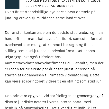
TILLYKKE MED STUDIEPLADSEN: EN KORT GUIDE
TIL DEN NYE JURASTUDERENDE
Hvert år starter adskillige nye bachelorstuderende på
jura- og erhvervsjurauddannelserne landet over.
Der er stor konkurrence om de bedste studiejobs, og man
hører ofte, at man skal have afsluttet 4. semester, før det
overhovedet er muligt at komme i betragtning til en
stilling som stud.jur. hos et advokatfirma. Det er som
udgangspunkt også tilfældet hos
Kammeradvokaten/Advokatfirmaet Poul Schmith, men der
er inden for de sidste par år ansat jurastuderende på
starten af uddannelsen til firmaets videnafdeling. Dette
kan være et springbræt videre til en stilling som stud.jur.
Den primære opgave i Videnafdelingen er gennemgang af
diverse juridiske notater i vores interne portal med
henblik på anonymisering. Det giver dig et indblik i et