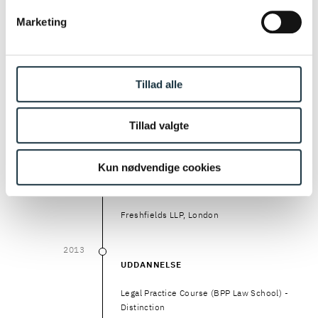
2021
- 2023
Marketing
2021
–
2023
KARRIERE
Kromann Reumert
Tillad alle
2015
- 2021
2015
–
2021
KARRIERE
Tillad valgte
Cripps LLP, London
Kun nødvendige cookies
2014
2014
KARRIERE
Freshfields LLP, London
2013
2013
UDDANNELSE
Legal Practice Course (BPP Law School) -
Distinction