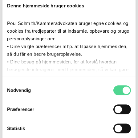
SPECIALER
Denne hjemmeside bruger cookies
Poul Schmith/Kammeradvokaten bruger egne cookies og
BANK OG FINANSIERING
cookies fra tredjeparter til at indsamle, opbevare og bruge
personoplysninger om:
M&A - MERGERS AND ACQUISITIONS
• Dine valgte præferencer mhp. at tilpasse hjemmesiden,
så du får en bedre brugeroplevelse.
• Dine besøg på hjemmesiden, for at forstå hvordan
SELSKABSRET
besøgende interagerer med hjemmesiden, så vi kan gøre
den mere intuitiv.
Samtykkevalg
Du kan til enhver tid tilbagekalde dit samtykke via det link,
CV
Nødvendig
som du finder i bunden af hjemmesiden.
Læs mere om brugen af cookies i cookiepolitikken og i
cookiedeklarationen ved at klikke ’Om’.
Præferencer
2023
- NU
2023
–
NU
Læs mere om vores behandling af personoplysninger
KARRIERE
her.
Statistik
Poul Schmith/Kammeradvokaten