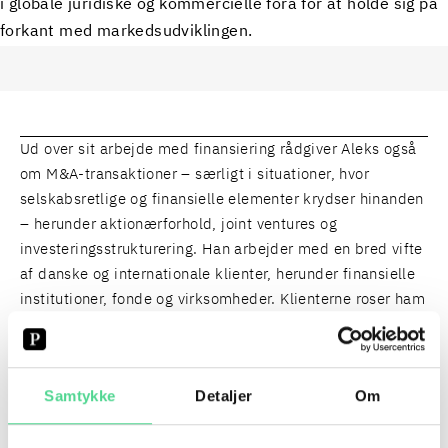
i globale juridiske og kommercielle fora for at holde sig på
forkant med markedsudviklingen.
Ud over sit arbejde med finansiering rådgiver Aleks også
om M&A-transaktioner – særligt i situationer, hvor
selskabsretlige og finansielle elementer krydser hinanden
– herunder aktionærforhold, joint ventures og
investeringsstrukturering. Han arbejder med en bred vifte
af danske og internationale klienter, herunder finansielle
institutioner, fonde og virksomheder. Klienterne roser ham
for at kombinere skarp udførelse med konsekvent høje
leveringsstandarder og en klient-først-tankegang, hvilket
har givet ham et stærkt ry for at opbygge varige,
Samtykke
Detaljer
Om
tillidsfulde relationer.