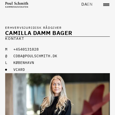
DA
EN
ERHVERVSJURIDISK RÅDGIVER
CAMILLA DAMM BAGER
KONTAKT
+4540131028
CDBA@POULSCHMITH.DK
KØBENHAVN
VCARD