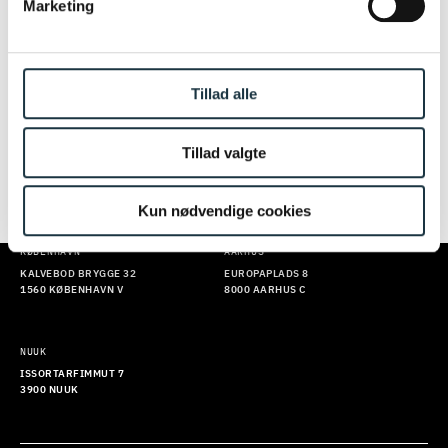
Marketing
EKSPERTER DIREKTE I DIN
INDBAKKE
Tillad alle
Du kan ikke tilmelde dig vores nyhedsbrev lige nu. Prøv
igen senere. Vi beklager ulejligheden.
Tillad valgte
Kun nødvendige cookies
TILMELD
KØBENHAVN
AARHUS
KALVEBOD BRYGGE 32
EUROPAPLADS 8
1560 KØBENHAVN V
8000 AARHUS C
NUUK
ISSORTARFIMMUT 7
3900 NUUK