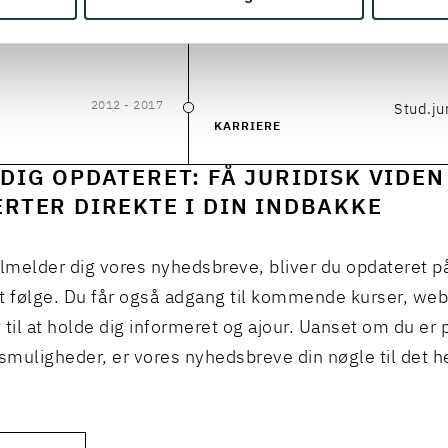
2015
- 2017
Cand.ju
2015
–
2017
UDDANNELSE
2012
- 2017
Stud.ju
2012
–
2017
KARRIERE
DIG OPDATERET: FÅ JURIDISK VIDEN
RTER DIREKTE I DIN INDBAKKE
ilmelder dig vores nyhedsbreve, bliver du opdateret p
t følge. Du får også adgang til kommende kurser, we
 til at holde dig informeret og ajour. Uanset om du er p
muligheder, er vores nyhedsbreve din nøgle til det h