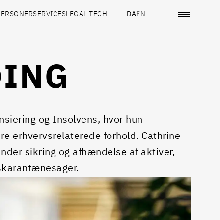
PERSONER
SERVICES
LEGAL TECH
DA
EN
DING
ansiering og Insolvens, hvor hun
re erhvervsrelaterede forhold. Cathrine
under sikring og afhændelse af aktiver,
rskarantænesager.