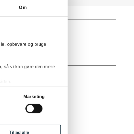
Om
mle, opbevare og bruge
, så vi kan gøre den mere
siden.
chmith/Kammeradvokaten
ke ’Om’.
Marketing
ruun
Tillad alle