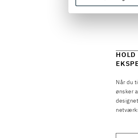
HOLD 
EKSPE
Når du t
ønsker a
designet
netværks