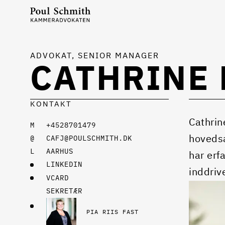
ADVOKAT, SENIOR MANAGER
CATHRINE 
KONTAKT
Cathrin
+4528701479
hovedsa
CAFJ@POULSCHMITH.DK
AARHUS
har erf
LINKEDIN
inddriv
VCARD
SEKRETÆR
PIA RIIS FAST