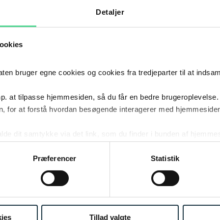
Detaljer
CIALER
ookies
 bruger egne cookies og cookies fra tredjeparter til at indsa
ENS OG REKONSTRUKTION
p. at tilpasse hjemmesiden, så du får en bedre brugeroplevelse.
, for at forstå hvordan besøgende interagerer med hjemmesiden
2018
- NU
kalde dit samtykke via det link, som du finder i bunden af hjemme
Poul S
2018
–
NU
KARRIERE
ies i cookiepolitikken og i cookiedeklarationen ved at klik
ing af personoplysninger her.
Præferencer
Statistik
2017
- 2018
Bech-B
2017
–
2018
KARRIERE
ies
Tillad valgte