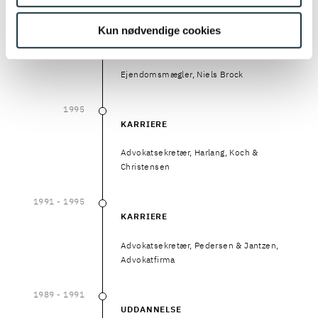
Kun nødvendige cookies
1995
- 2001
1995
–
2001
UDDANNELSE
Ejendomsmægler, Niels Brock
1995
1995
KARRIERE
Advokatsekretær, Harlang, Koch &
Christensen
1991
- 1995
1991
–
1995
KARRIERE
Advokatsekretær, Pedersen & Jantzen,
Advokatfirma
1989
- 1991
1989
–
1991
UDDANNELSE