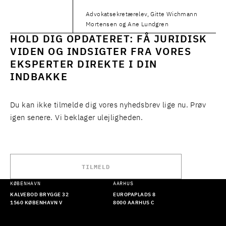
Advokatsekretærelev, Gitte Wichmann
Mortensen og Ane Lundgren
HOLD DIG OPDATERET: FÅ JURIDISK
VIDEN OG INDSIGTER FRA VORES
EKSPERTER DIREKTE I DIN
INDBAKKE
Du kan ikke tilmelde dig vores nyhedsbrev lige nu. Prøv
igen senere. Vi beklager ulejligheden.
TILMELD
KØBENHAVN
AARHUS
KALVEBOD BRYGGE 32
EUROPAPLADS 8
1560 KØBENHAVN V
8000 AARHUS C