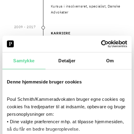
Kursus i insolvensret, specialist, Danske
Advokater
2009
- 2017
2009
–
2017
KARRIERE
Juridisk assistent, Delacour
Advokatpartnerselskab
Samtykke
Detaljer
Om
2008
- 2009
2008
–
2009
UDDANNELSE
Denne hjemmeside bruger cookies
Advo+ IT konsulent, Navision
Poul Schmith/Kammeradvokaten bruger egne cookies og
2008
- 2009
2008
–
2009
KARRIERE
cookies fra tredjeparter til at indsamle, opbevare og bruge
personoplysninger om:
IT Konsulent, Capto
• Dine valgte præferencer mhp. at tilpasse hjemmesiden,
så du får en bedre brugeroplevelse.
2007
- 2008