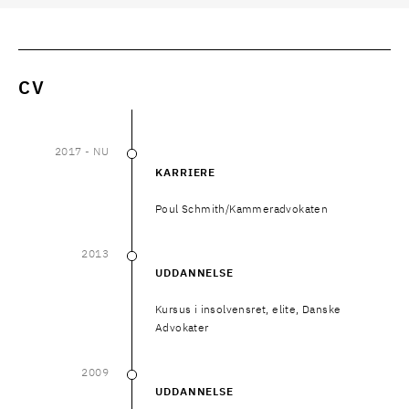
CV
2017
- NU
2017
–
NU
KARRIERE
Poul Schmith/Kammeradvokaten
2013
2013
UDDANNELSE
Kursus i insolvensret, elite, Danske
Advokater
2009
2009
UDDANNELSE