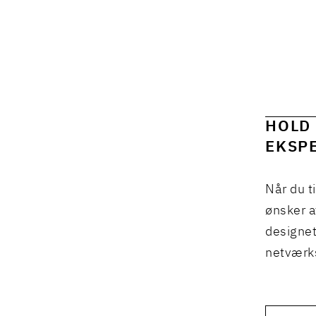
HOLD 
EKSPE
Når du t
ønsker a
designet
netværks