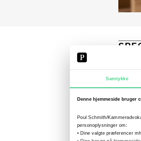
SPE
INSOLV
Samtykke
Denne hjemmeside bruger c
Poul Schmith/Kammeradvokaten
CV
personoplysninger om:
• Dine valgte præferencer mh
• Dine besøg på hjemmesiden