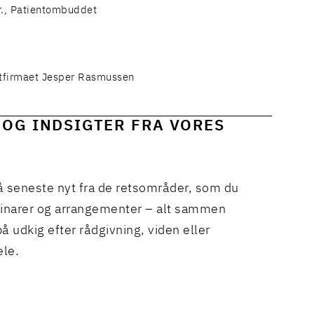
r., Patientombuddet
tfirmaet Jesper Rasmussen
 OG INDSIGTER FRA VORES
å seneste nyt fra de retsområder, som du
binarer og arrangementer – alt sammen
å udkig efter rådgivning, viden eller
ele.