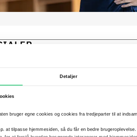
CIALER
ENS OG REKONSTRUKTION
Detaljer
ookies
2021
PRINCE2
2021
UDDANNELSE
 bruger egne cookies og cookies fra tredjeparter til at indsa
p. at tilpasse hjemmesiden, så du får en bedre brugeroplevelse.
2019
- NU
Poul S
2019
–
NU
, for at forstå hvordan besøgende interagerer med hjemmesiden