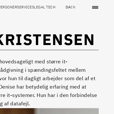
PERSONER
SERVICES
LEGAL TECH
DA
EN
KRISTENSEN
hovedsageligt med større it-
 rådgivning i spændingsfeltet mellem
vor hun til dagligt arbejder som del af et
Denise har betydelig erfaring med at
rre it-systemer. Hun har i den forbindelse
 af datafejl.