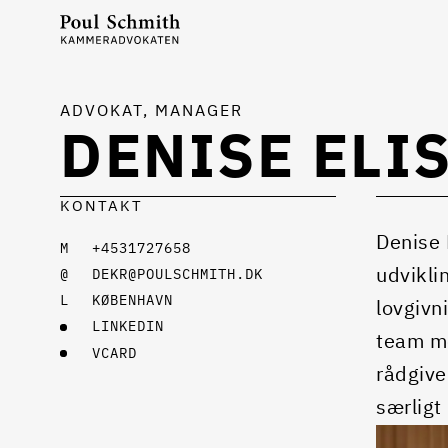
ADVOKAT, MANAGER
DENISE ELI
KONTAKT
Denise 
+4531727658
udvikli
DEKR@POULSCHMITH.DK
KØBENHAVN
lovgivn
LINKEDIN
team me
VCARD
rådgive
særligt