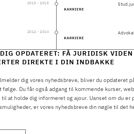
2013
- 2015
Stud.ju
2013
–
2015
KARRIERE
2012
- 2014
Advoka
2012
–
2014
KARRIERE
DIG OPDATERET: FÅ JURIDISK VIDEN
RTER DIREKTE I DIN INDBAKKE
ilmelder dig vores nyhedsbreve, bliver du opdateret p
t følge. Du får også adgang til kommende kurser, we
 til at holde dig informeret og ajour. Uanset om du er p
muligheder, er vores nyhedsbreve din nøgle til det h