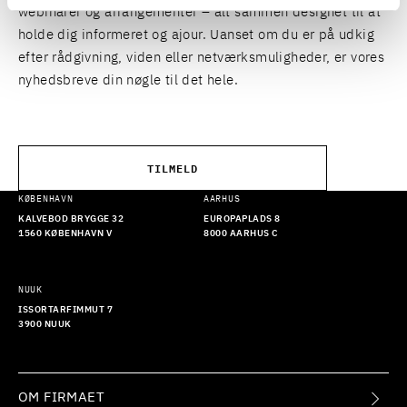
webinarer og arrangementer – alt sammen designet til at
holde dig informeret og ajour. Uanset om du er på udkig
efter rådgivning, viden eller netværksmuligheder, er vores
nyhedsbreve din nøgle til det hele.
TILMELD
KØBENHAVN
AARHUS
KALVEBOD BRYGGE 32
EUROPAPLADS 8
1560 KØBENHAVN V
8000 AARHUS C
NUUK
ISSORTARFIMMUT 7
3900 NUUK
OM FIRMAET