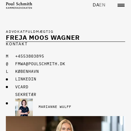
DA
EN
ADVOKATFULDMÆGTIG
FREJA MOOS WAGNER
KONTAKT
+4553803895
FMWA@POULSCHMITH.DK
KØBENHAVN
LINKEDIN
VCARD
SEKRETÆR
MARIANNE WULFF