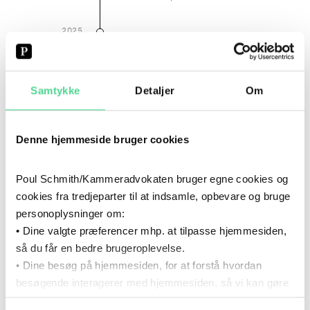
2025
2025
KARRIERE
Fuldmægtig, Københavns Kommune
Samtykke
Detaljer
Om
2023
- 2025
2023
–
2025
KARRIERE
Denne hjemmeside bruger cookies
Studentermedhjælper, Københavns
Kommune
Poul Schmith/Kammeradvokaten bruger egne cookies og
cookies fra tredjeparter til at indsamle, opbevare og bruge
2022
- 2025
2022
–
2025
UDDANNELSE
personoplysninger om:
• Dine valgte præferencer mhp. at tilpasse hjemmesiden,
Cand.jur., Syddansk Universitet
så du får en bedre brugeroplevelse.
• Dine besøg på hjemmesiden, for at forstå hvordan
2021
- 2025
besøgende interagerer med hjemmesiden, så vi kan gøre
2021
–
2025
KARRIERE
den mere intuitiv.