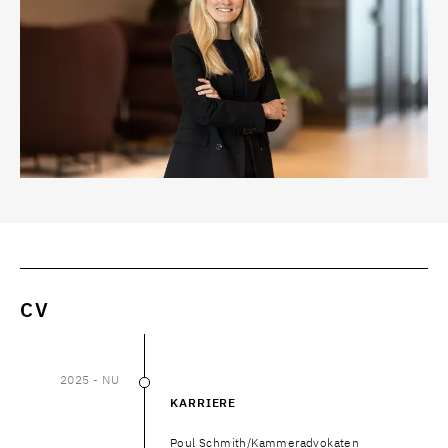
CV
2025
- NU
2025
–
NU
KARRIERE
Poul Schmith/Kammeradvokaten