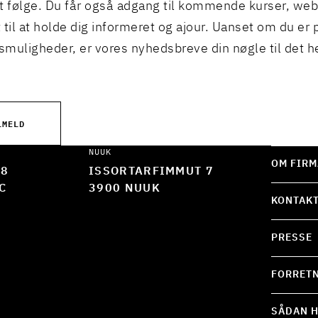
t følge. Du får også adgang til kommende kurser, we
 til at holde dig informeret og ajour. Uanset om du er p
muligheder, er vores nyhedsbreve din nøgle til det h
LMELD
NUUK
OM FIRM
 8
ISSORTARFIMMUT 7
C
3900 NUUK
KONTAK
PRESSE
FORRETN
SÅDAN H