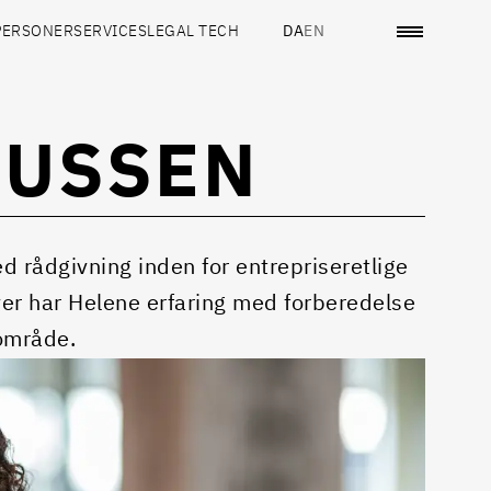
PERSONER
SERVICES
LEGAL TECH
DA
EN
MUSSEN
rådgivning inden for entrepriseretlige
ver har Helene erfaring med forberedelse
 område.