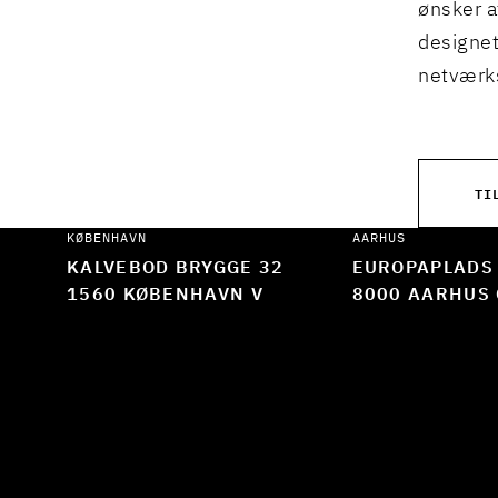
ønsker a
designet
netværks
TI
KØBENHAVN
AARHUS
KALVEBOD BRYGGE 32
EUROPAPLADS
1560 KØBENHAVN V
8000 AARHUS 