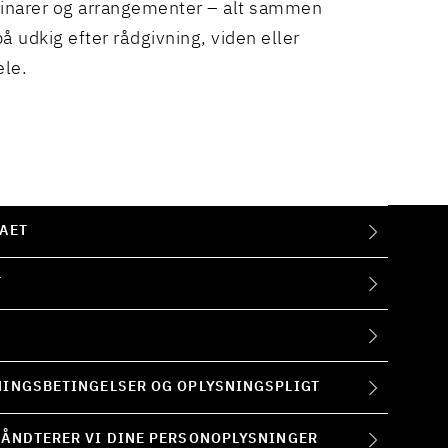
binarer og arrangementer – alt sammen
å udkig efter rådgivning, viden eller
ele.
AET
T
INGSBETINGELSER OG OPLYSNINGSPLIGT
ÅNDTERER VI DINE PERSONOPLYSNINGER