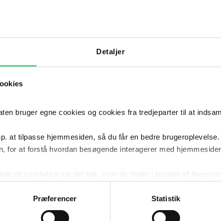
CIALER
Detaljer
RISE
ookies
 bruger egne cookies og cookies fra tredjeparter til at indsa
2022
- NU
Poul S
2022
–
NU
KARRIERE
p. at tilpasse hjemmesiden, så du får en bedre brugeroplevelse.
, for at forstå hvordan besøgende interagerer med hjemmesiden
2022
Humbold
2022
kalde dit samtykke via det link, som du finder i bunden af hjemme
UDDANNELSE
ies i cookiepolitikken og i cookiedeklarationen ved at klik
ing af personoplysninger her.
Præferencer
Statistik
2021
- 2022
Stipend
2021
–
2022
KARRIERE