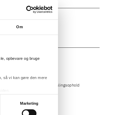
Om
mle, opbevare og bruge
chmith/Kammeradvokaten
, så vi kan gøre den mere
t-Universität zu Berlin, Udvekslingsophold
siden.
ke ’Om’.
Marketing
iat, Norrbom Vinding