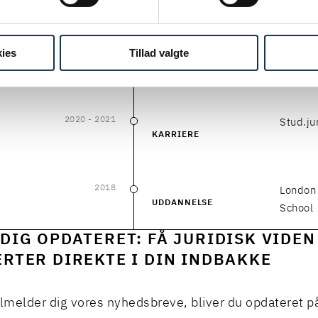
ies
Tillad valgte
2020
- 2022
Cand.ju
2020
–
2022
UDDANNELSE
2020
- 2021
Stud.ju
2020
–
2021
KARRIERE
2018
London 
2018
UDDANNELSE
School
DIG OPDATERET: FÅ JURIDISK VIDEN
RTER DIREKTE I DIN INDBAKKE
ilmelder dig vores nyhedsbreve, bliver du opdateret p