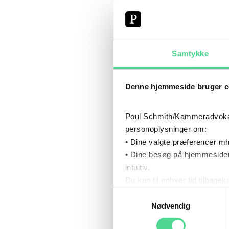
SPE
Samtykke
ENTREP
Denne hjemmeside bruger c
Poul Schmith/Kammeradvokaten
personoplysninger om:
• Dine valgte præferencer mh
CV
• Dine besøg på hjemmesiden
intuitiv.
Du kan til enhver tid tilbage
Læs mere om brugen af cook
Samtykkevalg
Læs mere om vores behandl
Nødvendig