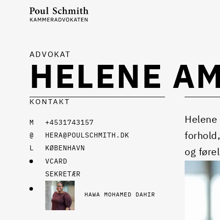
ADVOKAT
HELENE A
KONTAKT
Helene 
+4531743157
forhold
HERA@POULSCHMITH.DK
KØBENHAVN
og føre
VCARD
SEKRETÆR
HAWA MOHAMED DAHIR