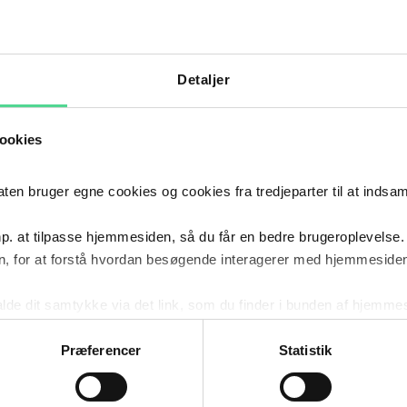
Detaljer
ookies
 bruger egne cookies og cookies fra tredjeparter til at indsa
p. at tilpasse hjemmesiden, så du får en bedre brugeroplevelse.
, for at forstå hvordan besøgende interagerer med hjemmesiden
kalde dit samtykke via det link, som du finder i bunden af hjemme
ies i cookiepolitikken og i cookiedeklarationen ved at klik
ing af personoplysninger her.
Præferencer
Statistik
DIG OPDATERET: FÅ JURIDISK VIDEN
RTER DIREKTE I DIN INDBAKKE