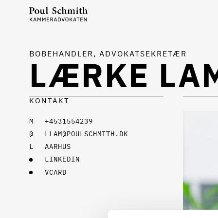
BOBEHANDLER, ADVOKATSEKRETÆR
LÆRKE LA
KONTAKT
+4531554239
LLAM@POULSCHMITH.DK
AARHUS
LINKEDIN
VCARD