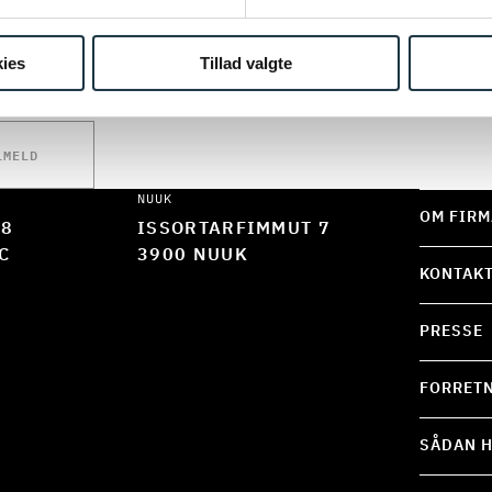
kke tilmelde dig vores nyhedsbrev lige nu. Prøv igen s
ies
Tillad valgte
LMELD
NUUK
OM FIRM
 8
ISSORTARFIMMUT 7
C
3900 NUUK
KONTAK
PRESSE
FORRETN
SÅDAN H