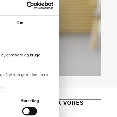
Om
mle, opbevare og bruge
, så vi kan gøre den mere
siden.
ke ’Om’.
Marketing
 OG INDSIGTER FRA VORES