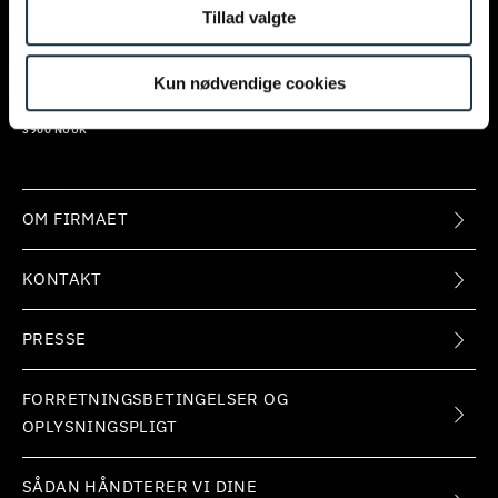
KALVEBOD BRYGGE 32
EUROPAPLADS 8
Tillad valgte
1560 KØBENHAVN V
8000 AARHUS C
Kun nødvendige cookies
NUUK
ISSORTARFIMMUT 7
3900 NUUK
OM FIRMAET
KONTAKT
PRESSE
FORRETNINGSBETINGELSER OG
OPLYSNINGSPLIGT
SÅDAN HÅNDTERER VI DINE