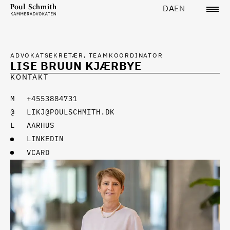
DA
EN
ADVOKATSEKRETÆR, TEAMKOORDINATOR
LISE BRUUN KJÆRBYE
KONTAKT
+4553884731
LIKJ@POULSCHMITH.DK
AARHUS
LINKEDIN
VCARD