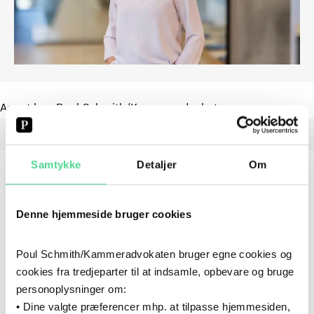
Ansat hos Poul Schmith/Kammeradvokaten.
Samtykke
Detaljer
Om
CV
Denne hjemmeside bruger cookies
Poul Schmith/Kammeradvokaten bruger egne cookies og
2018
- NU
2018
–
NU
cookies fra tredjeparter til at indsamle, opbevare og bruge
KARRIERE
personoplysninger om:
Poul Schmith/Kammeradvokaten
• Dine valgte præferencer mhp. at tilpasse hjemmesiden,