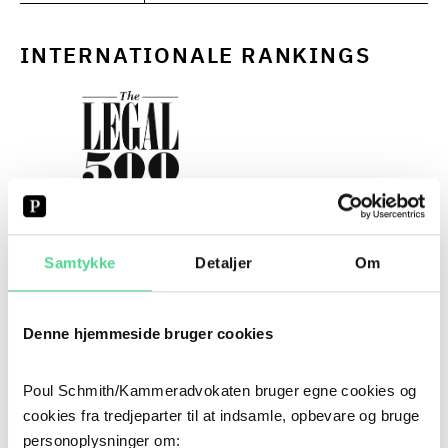
INTERNATIONALE RANKINGS
LEGAL 500 ENVIRONMENT 2026
Samtykke
Detaljer
Om
 "Skill and dedication. Louise Solvang 
distinguishes herself as a brilliant trial advocate, 
Denne hjemmeside bruger cookies
conducting a substantial number of trials on our 
behalf year after year. Poul Schmith arguably has 
Poul Schmith/Kammeradvokaten bruger egne cookies og
the strongest environment team of any law firm in 
cookies fra tredjeparter til at indsamle, opbevare og bruge
Denmark." 
personoplysninger om: