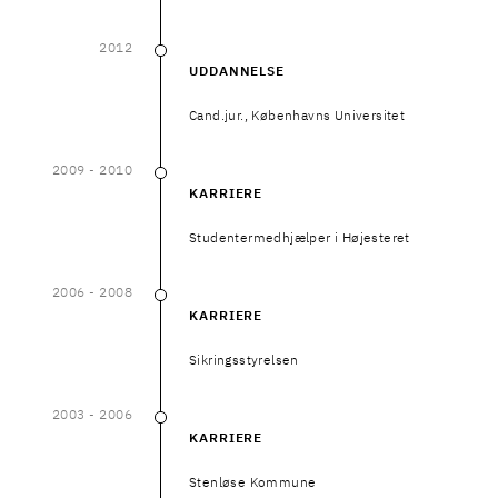
2012
2012
UDDANNELSE
Cand.jur., Københavns Universitet
2009
- 2010
2009
–
2010
KARRIERE
Studentermedhjælper i Højesteret
2006
- 2008
2006
–
2008
KARRIERE
Sikringsstyrelsen
2003
- 2006
2003
–
2006
KARRIERE
Stenløse Kommune