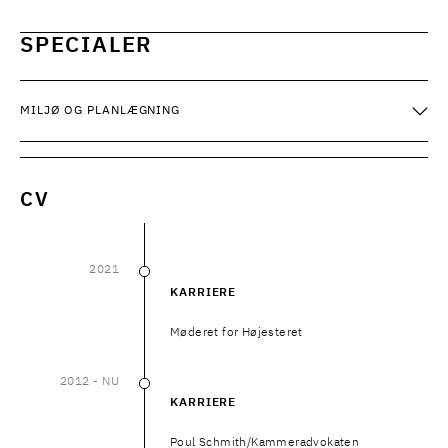
SPECIALER
MILJØ OG PLANLÆGNING
CV
2021
2021
KARRIERE
Møderet for Højesteret
2012
- NU
2012
–
NU
KARRIERE
Poul Schmith/Kammeradvokaten