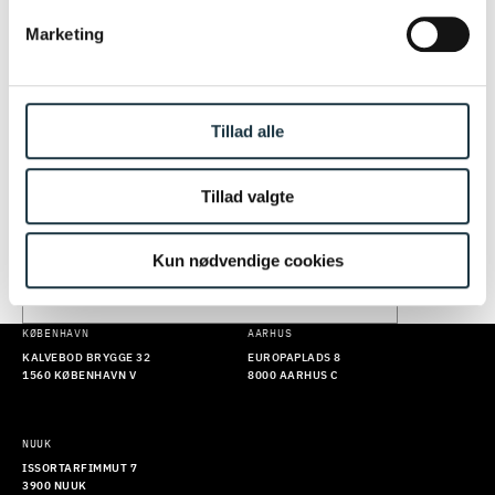
HOLD DIG OPDATERET: FÅ JURIDISK
Marketing
VIDEN OG INDSIGTER FRA VORES
EKSPERTER DIREKTE I DIN
INDBAKKE
Tillad alle
Du kan ikke tilmelde dig vores nyhedsbrev lige nu. Prøv
igen senere. Vi beklager ulejligheden.
Tillad valgte
Kun nødvendige cookies
TILMELD
KØBENHAVN
AARHUS
KALVEBOD BRYGGE 32
EUROPAPLADS 8
1560 KØBENHAVN V
8000 AARHUS C
NUUK
ISSORTARFIMMUT 7
3900 NUUK