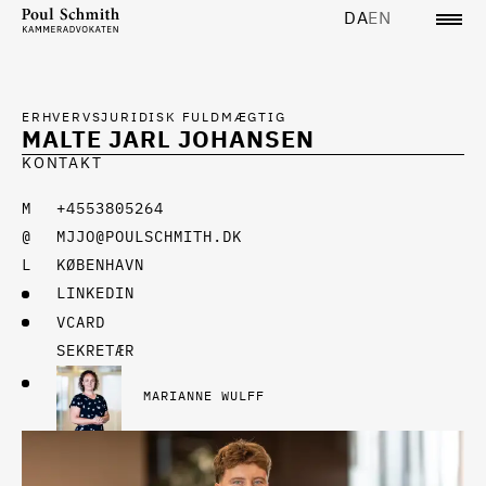
DA
EN
ERHVERVSJURIDISK FULDMÆGTIG
MALTE JARL JOHANSEN
KONTAKT
+4553805264
MJJO@POULSCHMITH.DK
KØBENHAVN
LINKEDIN
VCARD
SEKRETÆR
MARIANNE WULFF