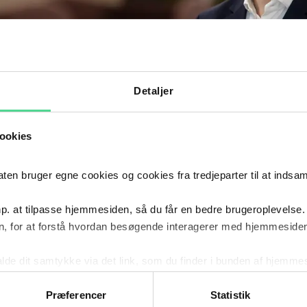
Detaljer
ookies
 bruger egne cookies og cookies fra tredjeparter til at indsa
p. at tilpasse hjemmesiden, så du får en bedre brugeroplevelse.
, for at forstå hvordan besøgende interagerer med hjemmesiden
kalde dit samtykke via det link, som du finder i bunden af hjemme
DIG OPDATERET: FÅ JURIDISK VIDEN
ies i cookiepolitikken og i cookiedeklarationen ved at klik
RTER DIREKTE I DIN INDBAKKE
ing af personoplysninger her.
Præferencer
Statistik