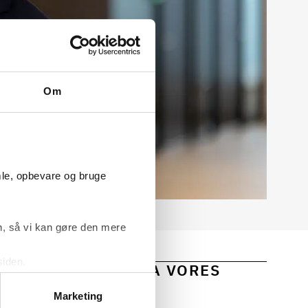
Om
mle, opbevare og bruge
, så vi kan gøre den mere
siden.
 OG INDSIGTER FRA VORES
ke ’Om’.
Marketing