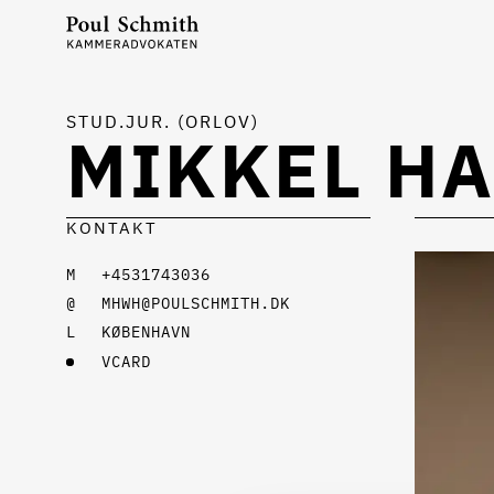
STUD.JUR. (ORLOV)
MIKKEL H
KONTAKT
+4531743036
MHWH@POULSCHMITH.DK
KØBENHAVN
VCARD