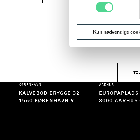
Når du t
ønsker a
designet
Kun nødvendige cook
netværks
TI
KØBENHAVN
AARHUS
KALVEBOD BRYGGE 32
EUROPAPLADS
1560 KØBENHAVN V
8000 AARHUS 