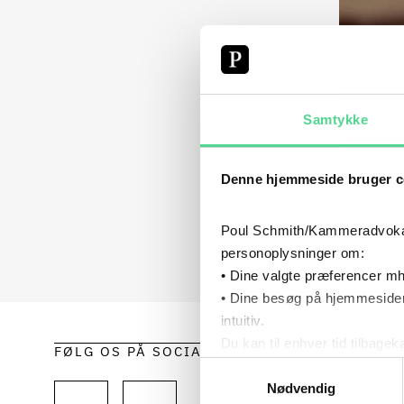
Samtykke
Denne hjemmeside bruger c
Poul Schmith/Kammeradvokaten
personoplysninger om:
• Dine valgte præferencer mh
• Dine besøg på hjemmesiden
intuitiv.
Du kan til enhver tid tilbage
FØLG OS PÅ SOCIALE MEDIER
HOLD 
Læs mere om brugen af cook
Samtykkevalg
EKSPE
Læs mere om vores behandl
Nødvendig