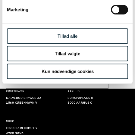
HOLD DIG OPDATERET: FÅ JURIDISK
Marketing
VIDEN OG INDSIGTER FRA VORES
EKSPERTER DIREKTE I DIN
INDBAKKE
Tillad alle
Du kan ikke tilmelde dig vores nyhedsbrev lige nu. Prøv
igen senere. Vi beklager ulejligheden.
Tillad valgte
Kun nødvendige cookies
TILMELD
KØBENHAVN
AARHUS
KALVEBOD BRYGGE 32
EUROPAPLADS 8
1560 KØBENHAVN V
8000 AARHUS C
NUUK
ISSORTARFIMMUT 7
3900 NUUK