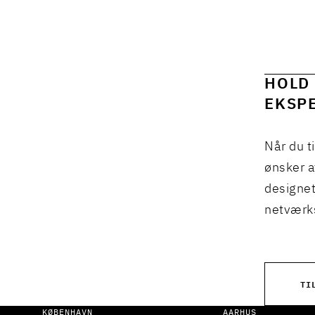
HOLD 
EKSPE
Når du t
ønsker a
designet
netværks
TI
KØBENHAVN
AARHUS