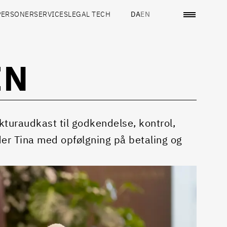
PERSONER
SERVICES
LEGAL TECH
DA
EN
EN
turaudkast til godkendelse, kontrol,
der Tina med opfølgning på betaling og