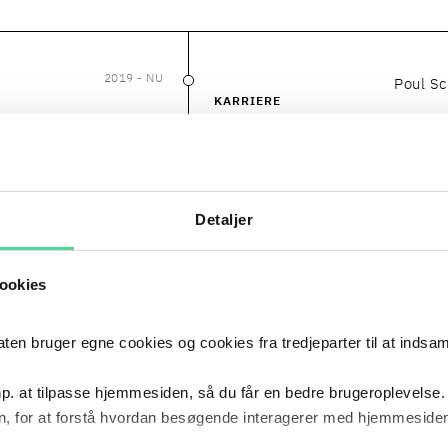
2019
- NU
Poul S
2019
–
NU
KARRIERE
2018
Lundgr
2018
KARRIERE
Detaljer
2015
- 2017
Poul S
ookies
2015
–
2017
KARRIERE
 bruger egne cookies og cookies fra tredjeparter til at indsa
2000
- 2015
Advokat
2000
–
2015
KARRIERE
p. at tilpasse hjemmesiden, så du får en bedre brugeroplevelse.
, for at forstå hvordan besøgende interagerer med hjemmesiden