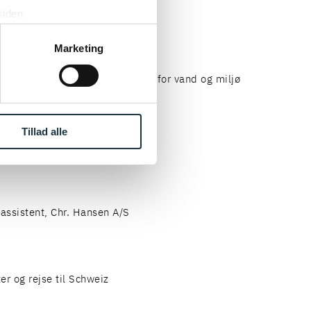
siden.
assistent Carlsberg Group
ke ’Om’.
Marketing
ondent/sekretær, DHI - Institut for vand og miljø
Tillad alle
r, VKI - Vandhydraulisk Institut
assistent, Chr. Hansen A/S
ter og rejse til Schweiz