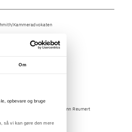
chmith/Kammeradvokaten
ens
Om
chmith/Kammeradvokaten
mle, opbevare og bruge
sekretær/sagscontroller, Kromann Reumert
, så vi kan gøre den mere