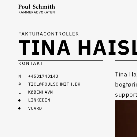
FAKTURACONTROLLER
TINA HAIS
KONTAKT
Tina Ha
+4531743143
bogføri
TICL@POULSCHMITH.DK
KØBENHAVN
support 
LINKEDIN
VCARD