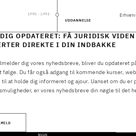
1990
- 1993
Erhverv
1990
–
1993
UDDANNELSE
DIG OPDATERET: FÅ JURIDISK VIDEN
RTER DIREKTE I DIN INDBAKKE
ilmelder dig vores nyhedsbreve, bliver du opdateret p
t følge. Du får også adgang til kommende kurser, we
 til at holde dig informeret og ajour. Uanset om du er p
muligheder, er vores nyhedsbreve din nøgle til det h
LMELD
NUUK