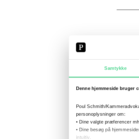
CV
Samtykke
Denne hjemmeside bruger c
Poul Schmith/Kammeradvokaten
personoplysninger om:
• Dine valgte præferencer mh
• Dine besøg på hjemmesiden
intuitiv.