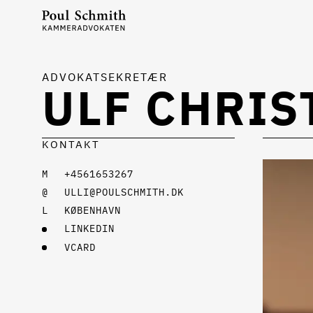
ADVOKATSEKRETÆR
ULF CHRIS
KONTAKT
+4561653267
ULLI@POULSCHMITH.DK
KØBENHAVN
LINKEDIN
VCARD