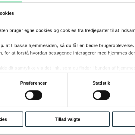
KARRIERE
ookies
2017
Iss Fac
2017
KARRIERE
 bruger egne cookies og cookies fra tredjeparter til at indsa
p. at tilpasse hjemmesiden, så du får en bedre brugeroplevelse.
2014
, for at forstå hvordan besøgende interagerer med hjemmesiden
Meyer 
2014
KARRIERE
kalde dit samtykke via det link, som du finder i bunden af hjemme
ies i cookiepolitikken og i cookiedeklarationen ved at klik
2007
Philips
ing af personoplysninger her.
Præferencer
Statistik
2007
KARRIERE
2005
Spisest
2005
KARRIERE
ies
Tillad valgte