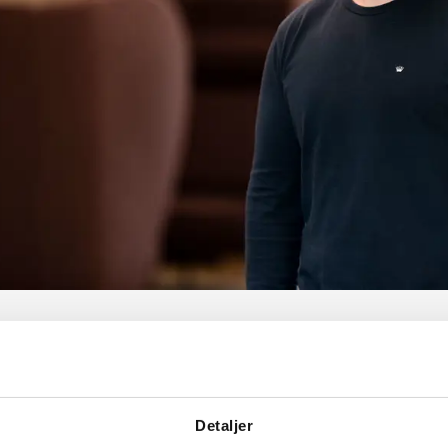
Detaljer
2018
- NU
Poul S
2018
–
NU