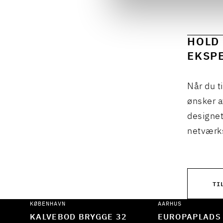
HOLD 
EKSPE
Når du t
ønsker a
designet
netværks
TI
KØBENHAVN
AARHUS
KALVEBOD BRYGGE 32
EUROPAPLADS