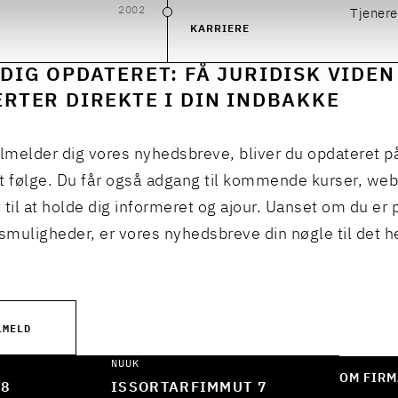
2002
Tjenere
2002
KARRIERE
DIG OPDATERET: FÅ JURIDISK VIDEN
RTER DIREKTE I DIN INDBAKKE
ilmelder dig vores nyhedsbreve, bliver du opdateret p
t følge. Du får også adgang til kommende kurser, we
 til at holde dig informeret og ajour. Uanset om du er p
muligheder, er vores nyhedsbreve din nøgle til det h
LMELD
NUUK
OM FIRM
 8
ISSORTARFIMMUT 7