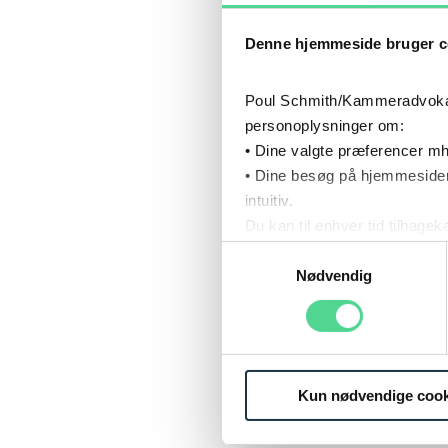
CV
Denne hjemmeside bruger c
Poul Schmith/Kammeradvokaten
personoplysninger om:
• Dine valgte præferencer mh
• Dine besøg på hjemmesiden
intuitiv.
Du kan til enhver tid tilbage
Læs mere om brugen af cook
Samtykkevalg
Læs mere om vores behandl
Nødvendig
Kun nødvendige cook