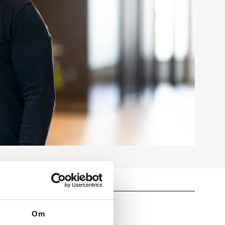
Om
chmith/Kammeradvokaten