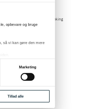
ility Services/Nordea Private Banking
mle, opbevare og bruge
, så vi kan gøre den mere
Kantiner/Pension Danmark
siden.
ke ’Om’.
on Wine
Marketing
edet Leonora Hillerød Slot
Tillad alle