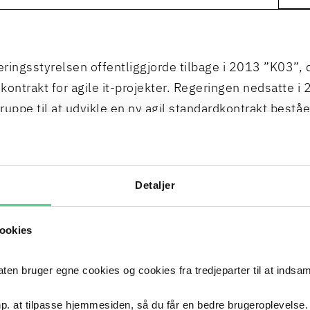
seringsstyrelsen offentliggjorde tilbage i 2013 ”K03”, 
kontrakt for agile it-projekter. Regeringen nedsatte i
ruppe til at udvikle en ny agil standardkontrakt bestå
bsministeriet, Finansministeriet, Statens IT, Poul
/Kammeradvokaten, IT-Branchen og DANSK IT.
seringsstyrelsen færdiggjorde standardkontrakten i 2
Detaljer
 fra Poul Schmith/Kammeradvokaten.
ookies
er, bilag og vejledninger kan downloades her.
 bruger egne cookies og cookies fra tredjeparter til at indsa
rkes, at der i de på denne side offentliggjorte versi
en og bilag er foretaget mindre ændringer i forhold til 
p. at tilpasse hjemmesiden, så du får en bedre brugeroplevelse.