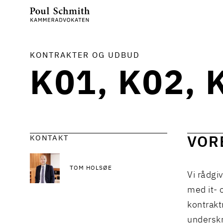
KONTRAKTER OG UDBUD
K01, K02, 
KONTAKT
VOR
TOM HOLSØE
Vi rådgi
med it- 
kontrakt
underskr