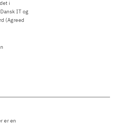
det i
Dansk IT og
ard (Agreed
an
r er en