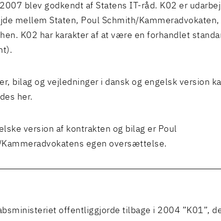
i 2007 blev godkendt af Statens IT-råd. K02 er udarbej
jde mellem Staten, Poul Schmith/Kammeradvokaten, 
hen. K02 har karakter af at være en forhandlet stand
t).
er, bilag og vejledninger i dansk og engelsk version k
des her.
lske version af kontrakten og bilag er Poul
/Kammeradvokatens egen oversættelse.
bsministeriet offentliggjorde tilbage i 2004 ”K01”, de