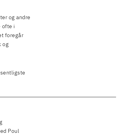
ter og andre
ofte i
et foregår
k og
sentligste
g
med Poul