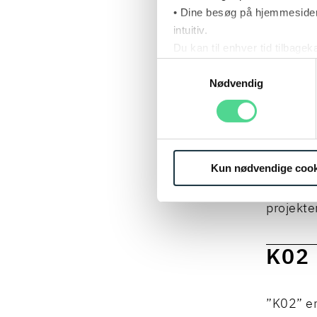
• Dine besøg på hjemmesiden
Digitali
intuitiv.
kontrak
Du kan til enhver tid tilbage
oversæt
Læs mere om brugen af cook
Samtykkevalg
Læs mere om vores behandl
Nødvendig
Vi har i
National
Digitali
Forenkli
Kun nødvendige cook
Materiel
projekter
K02
”K02” er