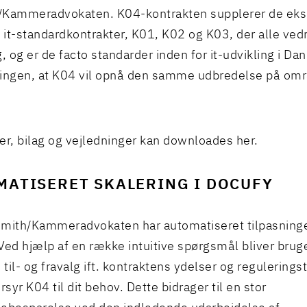
/Kammeradvokaten. K04-kontrakten supplerer de eks
e it-standardkontrakter, K01, K02 og K03, der alle vedr
g, og er de facto standarder inden for it-udvikling i Da
ingen, at K04 vil opnå den samme udbredelse på områ
er, bilag og vejledninger kan downloades her
.
MATISERET SKALERING I DOCUFY
mith/Kammeradvokaten har automatiseret tilpasninge
Ved hjælp af en række intuitive spørgsmål bliver brug
til- og fravalg ift. kontraktens ydelser og regulering
syr K04 til dit behov. Dette bidrager til en stor