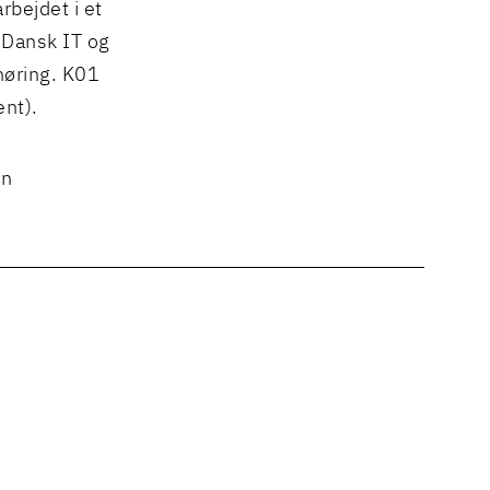
rbejdet i et
Dansk IT og
høring. K01
ent).
an