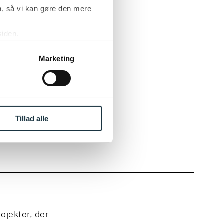
, så vi kan gøre den mere
e version af
siden.
ke ’Om’.
Marketing
istået
(STAR),
mt Forsvarets
Tillad alle
ore it-
ojekter, der