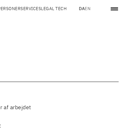
PERSONER
SERVICES
LEGAL TECH
DA
EN
r af arbejdet
t