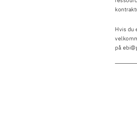
ressourc
kontrakt
Hvis du 
velkomme
på
ebi@