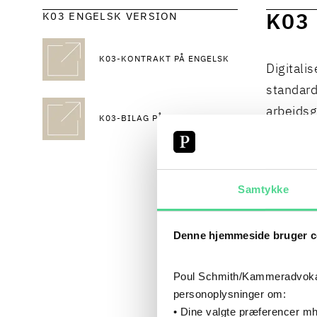
K03 ENGELSK VERSION
K03
K03-KONTRAKT PÅ ENGELSK
Digitali
standard
arbejdsg
K03-BILAG PÅ ENGELSK
Videnska
Schmith
Digitali
Samtykke
bistand
Denne hjemmeside bruger c
Kontrakt
Poul Schmith/Kammeradvokaten
Det bemæ
personoplysninger om:
kontrakt
• Dine valgte præferencer mh