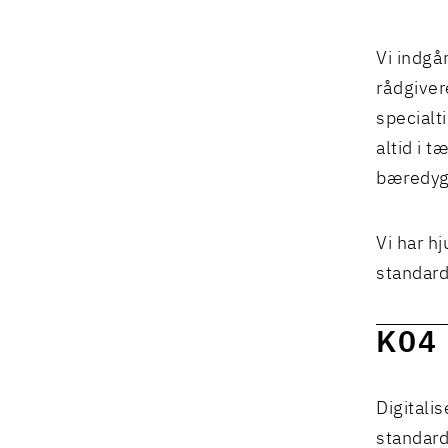
Vi indgå
rådgiver
specialt
altid i 
bæredygt
Vi har h
standard
K04
Digitalis
standard