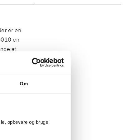
der er en
 2010 en
ende af
012 med
Om
mle, opbevare og bruge
oner af K03-
de af