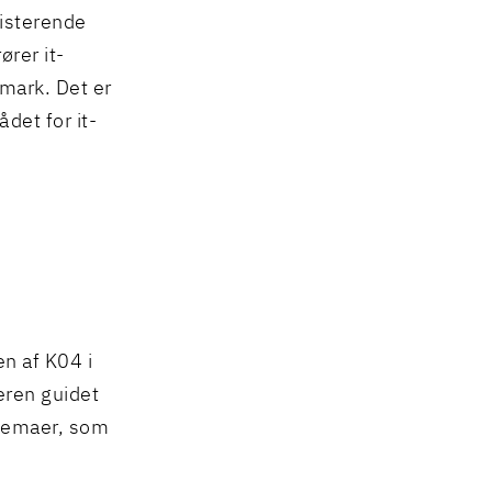
isterende
ører it-
nmark. Det er
det for it-
n af K04 i
eren guidet
stemaer, som