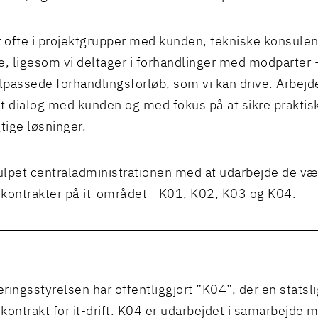
r ofte i projektgrupper med kunden, tekniske konsulen
e, ligesom vi deltager i forhandlinger med modparter - 
ilpassede forhandlingsforløb, som vi kan drive. Arbejd
tæt dialog med kunden og med fokus på at sikre praktis
ige løsninger.
julpet centraladministrationen med at udarbejde de væ
kontrakter på it-området - K01, K02, K03 og K04.
eringsstyrelsen har offentliggjort ”K04”, der en statsli
kontrakt for it-drift. K04 er udarbejdet i samarbejde 