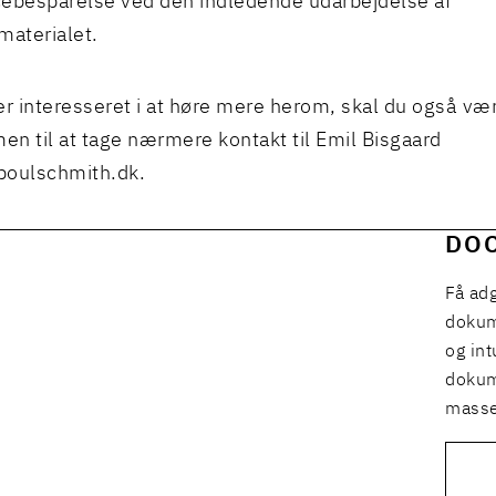
ebesparelse ved den indledende udarbejdelse af
materialet.
er interesseret i at høre mere herom, skal du også v
n til at tage nærmere kontakt til Emil Bisgaard
poulschmith.dk
.
DO
Få ad
dokume
og int
dokum
masse