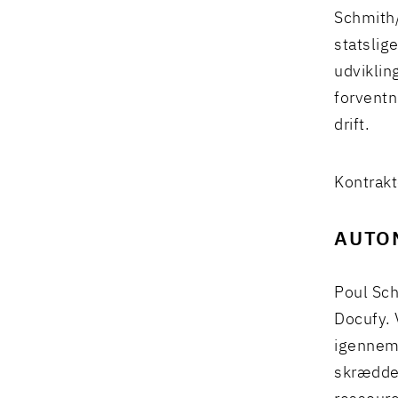
Schmith
statslig
udviklin
forventn
drift.
Kontrakt
AUTO
Poul Sch
Docufy. 
igennem 
skrædder