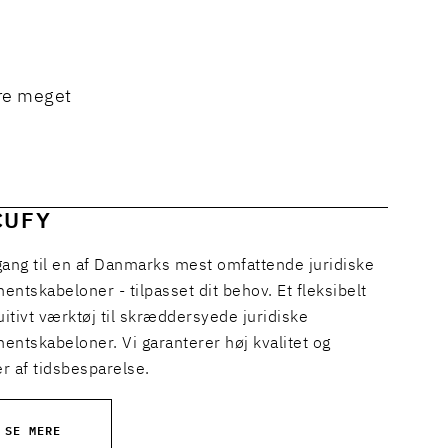
ære meget
CUFY
gang til en af Danmarks mest omfattende juridiske
ntskabeloner - tilpasset dit behov. Et fleksibelt
uitivt værktøj til skræddersyede juridiske
entskabeloner. Vi garanterer høj kvalitet og
r af tidsbesparelse.
SE MERE