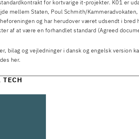
standardkontrakt for kortvarige it-projekter. K01 er uda
jde mellem Staten, Poul Schmith/Kammeradvokaten, 
heforeningen og har herudover været udsendt i bred 
kter af at være en forhandlet standard (Agreed docum
er, bilag og vejledninger i dansk og engelsk version k
des her.
L TECH