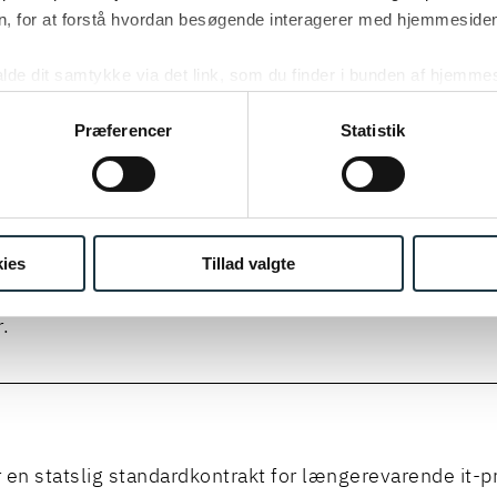
, for at forstå hvordan besøgende interagerer med hjemmesiden
seringsstyrelsen offentliggjorte versioner. Den engelsk
ten og bilag er Poul Schmith/Kammeradvokatens egen
kalde dit samtykke via det link, som du finder i bunden af hjemme
telse.
ies i cookiepolitikken og i cookiedeklarationen ved at klik
ing af personoplysninger her.
Præferencer
Statistik
 forbindelse med vores arbejde med K03 blandt andet b
banken, Styrelsen for Arbejdsmarked og Rekruttering 
seringsstyrelsen, Søfartsstyrelsen, Udviklings- og
ngsstyrelsen, Rigspolitiet, Det Kongelige Bibliotek sa
ies
Tillad valgte
- og Indkøbsstyrelse (FMI) med brug af kontrakten i st
.
 en statslig standardkontrakt for længerevarende it-pr