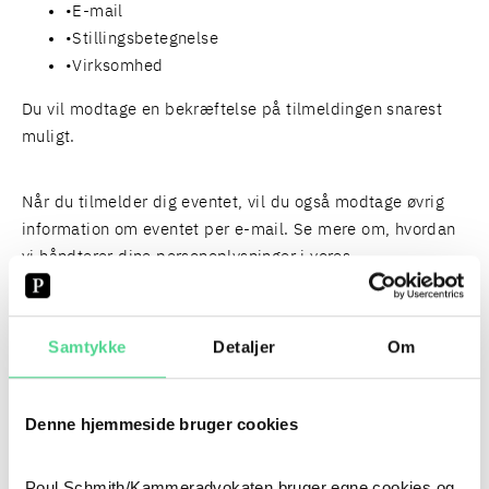
E-mail
Stillingsbetegnelse
Virksomhed
Du vil modtage en bekræftelse på tilmeldingen snarest
muligt.
Når du tilmelder dig eventet, vil du også modtage øvrig
information om eventet per e-mail. Se mere om, hvordan
vi håndterer dine personoplysninger i vores
databeskyttelsespolitik
og
oplysningsskema
.
Samtykke
Detaljer
Om
PERSONER
FIND HER
Denne hjemmeside bruger cookies
Poul Schmith/Kammeradvokaten bruger egne cookies og