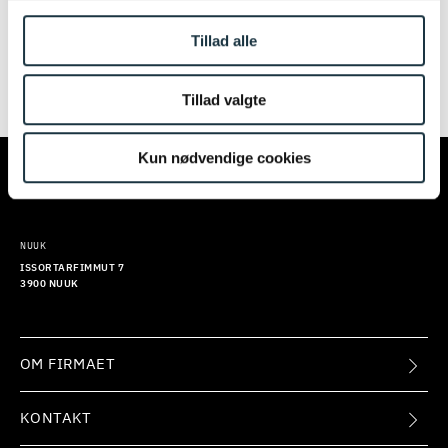
igen senere. Vi beklager ulejligheden.
Tillad alle
Tillad valgte
TILMELD
KØBENHAVN
AARHUS
Kun nødvendige cookies
KALVEBOD BRYGGE 32
EUROPAPLADS 8
1560 KØBENHAVN V
8000 AARHUS C
NUUK
ISSORTARFIMMUT 7
3900 NUUK
OM FIRMAET
KONTAKT