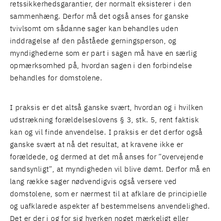
retssikkerhedsgarantier, der normalt eksisterer i den
sammenhæng. Derfor må det også anses for ganske
tvivlsomt om sådanne sager kan behandles uden
inddragelse af den påståede gerningsperson, og
myndighederne som er part i sagen må have en særlig
opmærksomhed på, hvordan sagen i den forbindelse
behandles for domstolene.
I praksis er det altså ganske svært, hvordan og i hvilken
udstrækning forældelseslovens § 3, stk. 5, rent faktisk
kan og vil finde anvendelse. I praksis er det derfor også
ganske svært at nå det resultat, at kravene ikke er
forældede, og dermed at det må anses for ”overvejende
sandsynligt”, at myndigheden vil blive dømt. Derfor må en
lang række sager nødvendigvis også versere ved
domstolene, som er nærmest til at afklare de principielle
og uafklarede aspekter af bestemmelsens anvendelighed.
Det er der i og for sig hverken noget mærkeligt eller