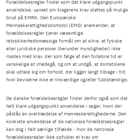
Forældelsesregler finder som det klare udgangspunkt
anvendelse, uanset om klagerens krav støttes på mulige
brud på EMRK. Den Europæiske
Menneskerettighedsdomstol (EMD) anerkender, at
forældelsesregler tjener væsentlige
retssikkerhedsmæssige formål om at sikre, at fysiske
eller juridiske personer (herunder myndigheder) ikke
mødes med krav, der som følge af den forløbne tid er
vanskelige at imødegå, og om at undgå, at domstolene
skal udtale sig om forhold, der ligger langt tilbage i tid,
hvor beviserne ikke er troværdige og/eller fuldstændige.
De danske forældelsesregler finder derfor også som det
helt klare udgangspunkt anvendelse i sager, hvori der
påstås en overtrædelse af menneskerettighederne. Den
konkrete anvendelse af de nationale forældelsesregler
kan dog i helt særlige tilfælde - hvor de nationale
forældelsesregler ikke opfylder et krav om