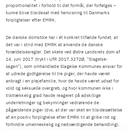
proportionalitet i forhold til det formål, der forfølges –
kunne blive tilsidesat med henvisning til Danmarks
forpligtelser efter EMRK.
De danske domstole har i ét konkret tilfælde fundet, at
det var i strid med EMRK at anvende de danske
forældelsesregler. Det skete ved Østre Landsrets dom af
14. juni 2017 (trykt i UfR 2017.3272Ø, ”Slagelse-
sagen”), som omhandlede Slagelse Kommunes ansvar for
at udrede godtgørelse til tre piger, der havde været
anbragt i en plejefamilie, hvor de havde været udsat for
vold og seksuelle overgreb, og hvor kommunen ikke i
tilstrækkelig grad havde reageret på adskillige
underretninger og bekymringer vedrørende de
pågældende piger (dvs. at der var sket en tilsidesættelse
af en positiv forpligtelse efter EMRK til at gribe ind og
forhindre umenneskelig og nedværdigende behandling).