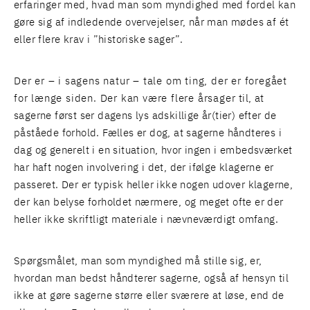
erfaringer med, hvad man som myndighed med fordel kan
gøre sig af indledende overvejelser, når man mødes af ét
eller flere krav i ”historiske sager”.
Der er – i sagens natur – tale om ting, der er foregået
for længe siden. Der kan være flere årsager til, at
sagerne først ser dagens lys adskillige år(tier) efter de
påståede forhold. Fælles er dog, at sagerne håndteres i
dag og generelt i en situation, hvor ingen i embedsværket
har haft nogen involvering i det, der ifølge klagerne er
passeret. Der er typisk heller ikke nogen udover klagerne,
der kan belyse forholdet nærmere, og meget ofte er der
heller ikke skriftligt materiale i nævneværdigt omfang.
Spørgsmålet, man som myndighed må stille sig, er,
hvordan man bedst håndterer sagerne, også af hensyn til
ikke at gøre sagerne større eller sværere at løse, end de