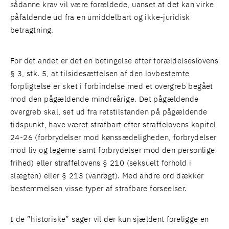
sådanne krav vil være forældede, uanset at det kan virke
påfaldende ud fra en umiddelbart og ikke-juridisk
betragtning.
For det andet er det en betingelse efter forældelseslovens
§ 3, stk. 5, at tilsidesættelsen af den lovbestemte
forpligtelse er sket i forbindelse med et overgreb begået
mod den pågældende mindreårige. Det pågældende
overgreb skal, set ud fra retstilstanden på pågældende
tidspunkt, have været strafbart efter straffelovens kapitel
24-26 (forbrydelser mod kønssædeligheden, forbrydelser
mod liv og legeme samt forbrydelser mod den personlige
frihed) eller straffelovens § 210 (seksuelt forhold i
slægten) eller § 213 (vanrøgt). Med andre ord dækker
bestemmelsen visse typer af strafbare forseelser.
I de ”historiske” sager vil der kun sjældent foreligge en