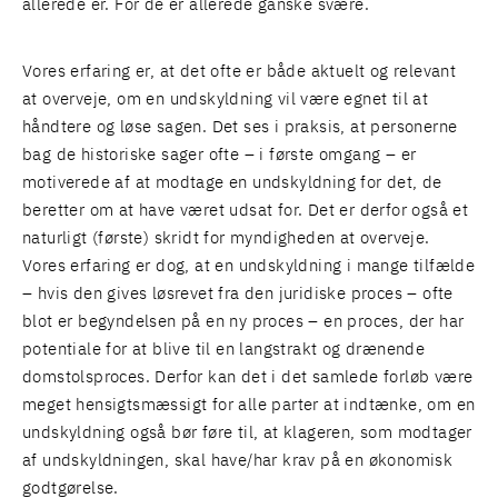
allerede er. For de er allerede ganske svære.
Vores erfaring er, at det ofte er både aktuelt og relevant
at overveje, om en undskyldning vil være egnet til at
håndtere og løse sagen. Det ses i praksis, at personerne
bag de historiske sager ofte – i første omgang – er
motiverede af at modtage en undskyldning for det, de
beretter om at have været udsat for. Det er derfor også et
naturligt (første) skridt for myndigheden at overveje.
Vores erfaring er dog, at en undskyldning i mange tilfælde
– hvis den gives løsrevet fra den juridiske proces – ofte
blot er begyndelsen på en ny proces – en proces, der har
potentiale for at blive til en langstrakt og drænende
domstolsproces. Derfor kan det i det samlede forløb være
meget hensigtsmæssigt for alle parter at indtænke, om en
undskyldning også bør føre til, at klageren, som modtager
af undskyldningen, skal have/har krav på en økonomisk
godtgørelse.