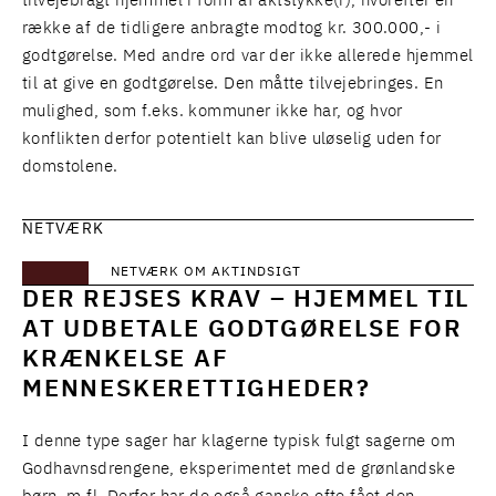
tilvejebragt hjemmel i form af aktstykke(r), hvorefter en
række af de tidligere anbragte modtog kr. 300.000,- i
godtgørelse. Med andre ord var der ikke allerede hjemmel
til at give en godtgørelse. Den måtte tilvejebringes. En
mulighed, som f.eks. kommuner ikke har, og hvor
konflikten derfor potentielt kan blive uløselig uden for
domstolene.
NETVÆRK
NETVÆRK OM AKTINDSIGT
DER REJSES KRAV – HJEMMEL TIL
AT UDBETALE GODTGØRELSE FOR
KRÆNKELSE AF
MENNESKERETTIGHEDER?
I denne type sager har klagerne typisk fulgt sagerne om
Godhavnsdrengene, eksperimentet med de grønlandske