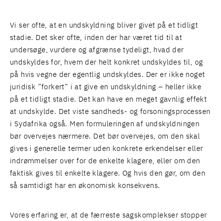
Vi ser ofte, at en undskyldning bliver givet på et tidligt
stadie. Det sker ofte, inden der har været tid til at
undersøge, vurdere og afgrænse tydeligt, hvad der
undskyldes for, hvem der helt konkret undskyldes til, og
på hvis vegne der egentlig undskyldes. Der er ikke noget
juridisk ”forkert” i at give en undskyldning – heller ikke
på et tidligt stadie. Det kan have en meget gavnlig effekt
at undskylde. Det viste sandheds- og forsoningsprocessen
i Sydafrika også. Men formuleringen af undskyldningen
bør overvejes nærmere. Det bør overvejes, om den skal
gives i generelle termer uden konkrete erkendelser eller
indrømmelser over for de enkelte klagere, eller om den
faktisk gives til enkelte klagere. Og hvis den gør, om den
så samtidigt har en økonomisk konsekvens.
Vores erfaring er, at de færreste sagskomplekser stopper