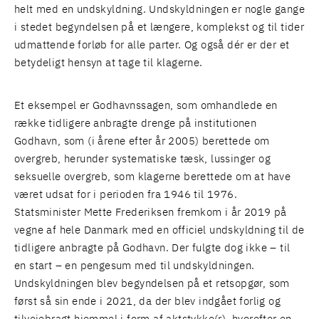
helt med en undskyldning. Undskyldningen er nogle gange
i stedet begyndelsen på et længere, komplekst og til tider
udmattende forløb for alle parter. Og også dér er der et
betydeligt hensyn at tage til klagerne.
Et eksempel er Godhavnssagen, som omhandlede en
række tidligere anbragte drenge på institutionen
Godhavn, som (i årene efter år 2005) berettede om
overgreb, herunder systematiske tæsk, lussinger og
seksuelle overgreb, som klagerne berettede om at have
været udsat for i perioden fra 1946 til 1976.
Statsminister Mette Frederiksen fremkom i år 2019 på
vegne af hele Danmark med en officiel undskyldning til de
tidligere anbragte på Godhavn. Der fulgte dog ikke – til
en start – en pengesum med til undskyldningen.
Undskyldningen blev begyndelsen på et retsopgør, som
først så sin ende i 2021, da der blev indgået forlig og