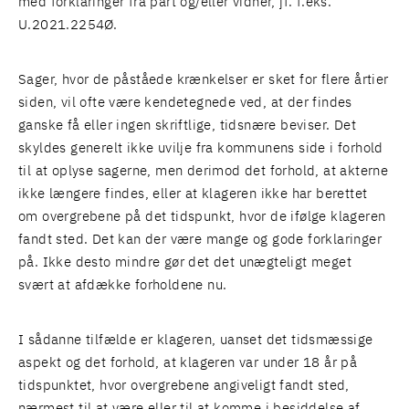
med forklaringer fra part og/eller vidner, jf. f.eks.
U.2021.2254Ø.
Sager, hvor de påståede krænkelser er sket for flere årtier
siden, vil ofte være kendetegnede ved, at der findes
ganske få eller ingen skriftlige, tidsnære beviser. Det
skyldes generelt ikke uvilje fra kommunens side i forhold
til at oplyse sagerne, men derimod det forhold, at akterne
ikke længere findes, eller at klageren ikke har berettet
om overgrebene på det tidspunkt, hvor de ifølge klageren
fandt sted. Det kan der være mange og gode forklaringer
på. Ikke desto mindre gør det det unægteligt meget
svært at afdække forholdene nu.
I sådanne tilfælde er klageren, uanset det tidsmæssige
aspekt og det forhold, at klageren var under 18 år på
tidspunktet, hvor overgrebene angiveligt fandt sted,
nærmest til at være eller til at komme i besiddelse af