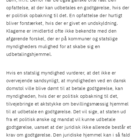
børn, m.fl. Derfor har de også ganske ofte fået den
opfattelse, at der kan udbetales en godtgørelse, hvis der
er politisk opbakning til det. En opfattelse der hurtigt
bliver forstærket, hvis der er givet en undskyldning.
Klagerne er imidlertid ofte ikke bekendte med den
afgørende forskel, der er på kommuner og statslige
myndigheders mulighed for at skabe sig en
udbetalingshjemmel.
Hvis en statslig myndighed vurderer, at det ikke er
overvejende sandsynligt, at myndigheden ved en dansk
domstol ville blive dømt til at betale godtgørelse, kan
myndigheden, hvis der er politisk opbakning til det,
tilvejebringe et aktstykke om bevillingsmæssig hjemmel
til at udbetale en godtgørelse. Det vil sige, at staten ud
fra et politisk ønske og mandat vil kunne udbetale
godtgørelse, uanset at der juridisk ikke allerede består et
krav om godtgørelse. Den juridiske hjemmel kan i så fald