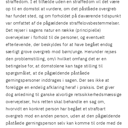
straffedom. I et tilfælde uden en straffedom vil det være
op til en domstol at vurdere, om det påståede overgreb
har fundet sted, og om forholdet på daværende tidspunkt
var omfattet af de pågældende straffelovsbestemmelser.
Det rejser i sagens natur en række (principielle)
overvejelser i forhold til de personer, og eventuelt
efterlevende, der beskyldes for at have begået endog
særligt grove overgreb mod børn/unge. Herunder rejses
den problemstilling, om/i hvilket omfang det er en
betingelse for, at domstolene kan tage stilling til
spørgsmålet, at de pågældende påståede
gerningspersoner inddrages i sagen. Der ses ikke at
foreligge en endelig afklaring heraf i praksis. Det giver
dog anledning til ganske alvorlige retssikkerhedsmæssige
overvejelser, hvis retten skal behandle en sag om,
hvorvidt en konkret person har begået et strafbart
overgreb mod en anden person, uden at den pågældende
påståede gerningsperson selv kan komme til orde med de