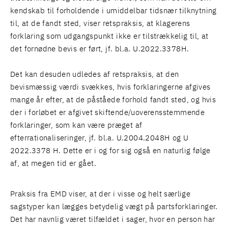
kendskab til forholdende i umiddelbar tidsnær tilknytning
til, at de fandt sted, viser retspraksis, at klagerens
forklaring som udgangspunkt ikke er tilstrækkelig til, at
det fornødne bevis er ført, jf. bl.a. U.2022.3378H.
Det kan desuden udledes af retspraksis, at den
bevismæssig værdi svækkes, hvis forklaringerne afgives
mange år efter, at de påståede forhold fandt sted, og hvis
der i forløbet er afgivet skiftende/uoverensstemmende
forklaringer, som kan være præget af
efterrationaliseringer, jf. bl.a. U.2004.2048H og U
2022.3378 H. Dette er i og for sig også en naturlig følge
af, at megen tid er gået.
Praksis fra EMD viser, at der i visse og helt særlige
sagstyper kan lægges betydelig vægt på partsforklaringer.
Det har navnlig været tilfældet i sager, hvor en person har