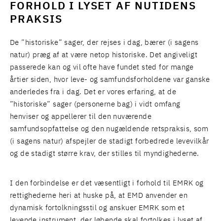
FORHOLD I LYSET AF NUTIDENS
PRAKSIS
De ”historiske” sager, der rejses i dag, bærer (i sagens
natur) præg af at være netop historiske. Det angiveligt
passerede kan og vil ofte have fundet sted for mange
årtier siden, hvor leve- og samfundsforholdene var ganske
anderledes fra i dag. Det er vores erfaring, at de
”historiske” sager (personerne bag) i vidt omfang
henviser og appellerer til den nuværende
samfundsopfattelse og den nugældende retspraksis, som
(i sagens natur) afspejler de stadigt forbedrede levevilkår
og de stadigt større krav, der stilles til myndighederne.
I den forbindelse er det væsentligt i forhold til EMRK og
rettighederne heri at huske på, at EMD anvender en
dynamisk fortolkningsstil og anskuer EMRK som et
levende instrument, der løbende skal fortolkes i lyset af