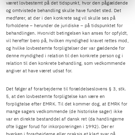
været lovbestemt på det tidspunkt, hvor den pågældende
og omtvistede behandling skulle have fundet sted. Det
medfører, at der i den konkrete sag vil skulle ses på
forholdene – herunder de juridiske – på tidspunktet for
behandlingen. Hvorvidt betingelsen kan anses for opfyldt,
vil herefter bero på, hvilken myndighed kravet rettes mod,
og hvilke lovbestemte forpligtelser der var gældende for
denne myndighed i relation til den konkrete person og i
relation til den konkrete behandling, som vedkommende
angiver at have været udsat for.
Det følger af forarbejderne til forældelseslovens § 3, stk.
5, at den lovbestemte forpligtelse kan være en
forpligtelse efter EMRK. Til det kommer dog, at EMRK for
mange sagers vedkommende (de historiske sager) ikke
var en direkte bestanddel af dansk ret (da handlingerne
ofte ligger forud for inkorporeringen i 1992). Der er
hverken i forarbejderne eller praksis et klart svar på,