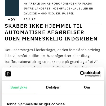
NY AFTALE OM AI-FORORDNINGEN PÅ PLADS
ØSTRE LANDSRET: HJEMFALDSKLAUSULER ER
GYLDIGE — 400 MIO. KR. PÅ SPIL
+67
SE ALLE
SKABER IKKE HJEMMEL TIL
AUTOMATISKE AFGØRELSER
UDEN MENNESKELIG INDGRIBEN
Det understreges i lovforslaget, at den foreslåede ordning
ikke vil omfatte tilfælde, hvor afgørelser eller tiltag
træffes automatisk og udelukkende på grundlag af et AI-
systems output uden menneskelig involvering, herunder
eftersyn og kontrol. Den foreslåede ordning giver derfor
ikke hjemmel til at træffe automatiske afgørelser uden
menneskelig involvering, jf.
Samtykke
Detaljer
Om
databeskyttelsesforordningens artikel 22.
Denne hjemmeside bruger cookies