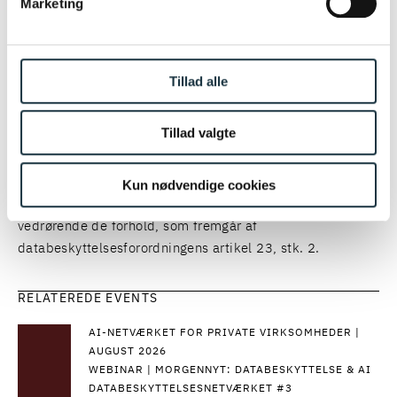
Marketing
og artikel 15-21 ikke gælder, hvis ét af forholdene i
databeskyttelsesforordningens artikel 23, stk. 1, gør sig
gældende.
Tillad alle
Dette kan eksempelvis være tilfældet af hensyn til
Tillad valgte
statens sikkerhed, forsvar, den offentlige sikkerhed eller
forebyggelse, efterforskning og retsforfølgning af
strafbare handlinger. Regler udstedt i medfør af § 4 skal,
Kun nødvendige cookies
hvor det er relevant, indeholde specifikke bestemmelser
vedrørende de forhold, som fremgår af
databeskyttelsesforordningens artikel 23, stk. 2.
RELATEREDE EVENTS
AI-NETVÆRKET FOR PRIVATE VIRKSOMHEDER |
AUGUST 2026
WEBINAR | MORGENNYT: DATABESKYTTELSE & AI
DATABESKYTTELSESNETVÆRKET #3