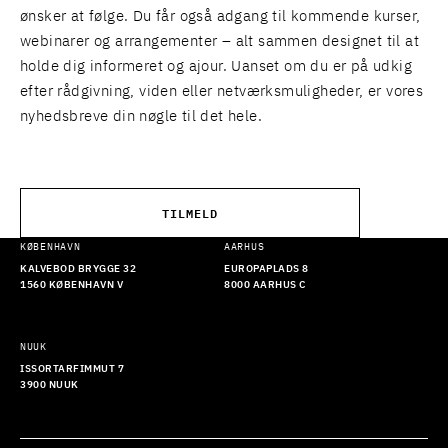
ønsker at følge. Du får også adgang til kommende kurser,
webinarer og arrangementer – alt sammen designet til at
holde dig informeret og ajour. Uanset om du er på udkig
efter rådgivning, viden eller netværksmuligheder, er vores
nyhedsbreve din nøgle til det hele.
TILMELD
KØBENHAVN
AARHUS
KALVEBOD BRYGGE 32
EUROPAPLADS 8
1560 KØBENHAVN V
8000 AARHUS C
NUUK
ISSORTARFIMMUT 7
3900 NUUK