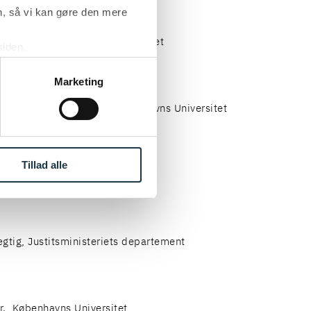
, så vi kan gøre den mere
tipendiat, Københavns Universitet
siden.
ke ’Om’.
Marketing
 lektor i kommunalret, Københavns Universitet
Tillad alle
rfuldmægtig, Københavns Politi
tig, Justitsministeriets departement
r., Københavns Universitet