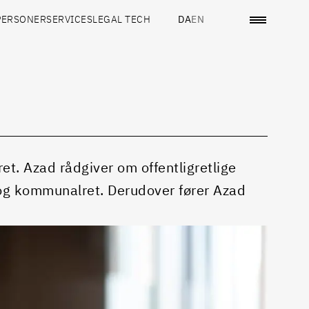
PERSONER
SERVICES
LEGAL TECH
DA
EN
et. Azad rådgiver om offentligretlige
t og kommunalret. Derudover fører Azad