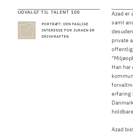
UDVALGT TIL TALENT 100
Azad er a
samt and
PORTRÆT: DEN FAGLIGE
INTERESSE FOR JURAEN ER
desuden 
DRIVKRAFTEN
private 
offentlig
"Miljøo
Han har e
kommunal
forvaltn
erfaring
Danmark 
holdbare
Azad bis