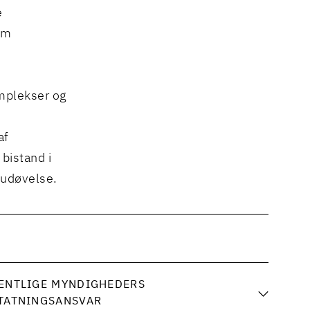
e
om
omplekser og
af
bistand i
udøvelse.
ENTLIGE MYNDIGHEDERS
TATNINGSANSVAR