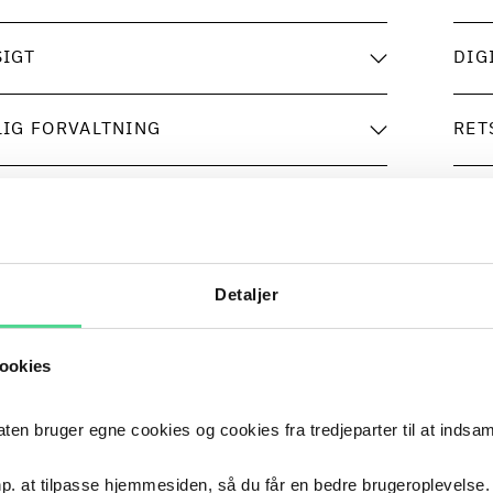
SIGT
DIG
LIG FORVALTNING
RET
2019
PRINCE2
2019
UDDANNELSE
Detaljer
2017
- NU
Poul S
2017
–
NU
ookies
KARRIERE
 bruger egne cookies og cookies fra tredjeparter til at indsa
2017
Ph.d., 
2017
UDDANNELSE
p. at tilpasse hjemmesiden, så du får en bedre brugeroplevelse.