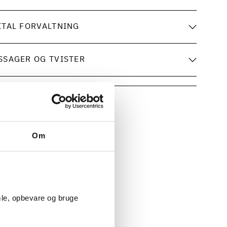
ITAL FORVALTNING
SSAGER OG TVISTER
®-certificeret
Om
chmith/Kammeradvokaten
mle, opbevare og bruge
Københavns Universitet