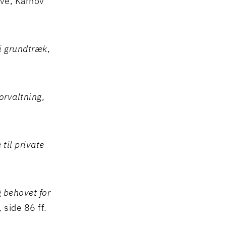
ave, Karnov
i grundtræk
,
forvaltning
,
til private
 behovet for
 side 86 ff.