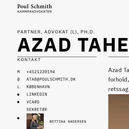
PARTNER, ADVOKAT (L), PH.D.
AZAD TAH
KONTAKT
Azad Ta
+4521220194
forhold
ATAB@POULSCHMITH.DK
KØBENHAVN
retssag
LINKEDIN
VCARD
SEKRETÆR
BETTINA ANDERSEN