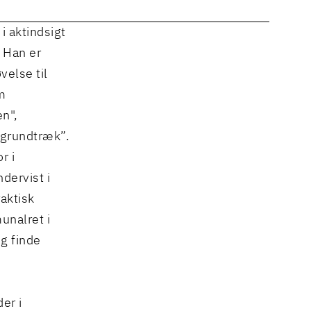
i aktindsigt
 Han er
else til
om
en",
grundtræk”.
r i
dervist i
aktisk
unalret i
og finde
er i