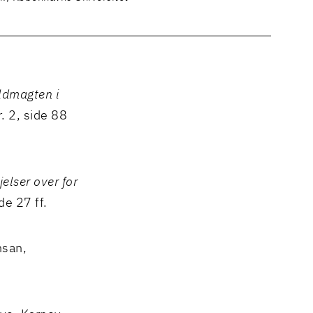
dmagten i
r. 2, side 88
elser over for
de 27 ff.
hsan,