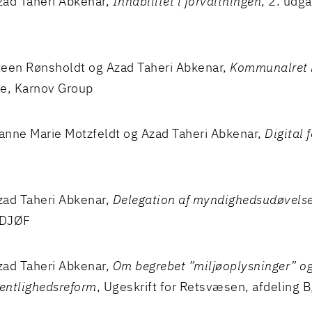
ad Taheri Abkenar,
Inhabilitet i forvaltningen
, 2. udg
een Rønsholdt og Azad Taheri Abkenar,
Kommunalret 
e, Karnov Group
nne Marie Motzfeldt og Azad Taheri Abkenar,
Digital 
ad Taheri Abkenar,
Delegation af myndighedsudøvelse 
 DJØF
ad Taheri Abkenar,
Om begrebet ”miljøoplysninger” og
fentlighedsreform
, Ugeskrift for Retsvæsen, afdeling B,