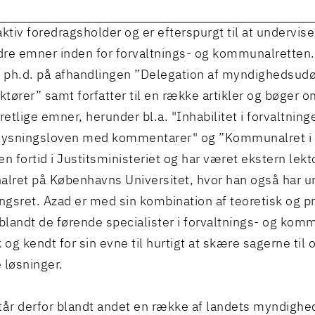
ktiv foredragsholder og er efterspurgt til at undervise 
re emner inden for forvaltnings- og kommunalretten.
ph.d. på afhandlingen ”Delegation af myndighedsudøv
aktører” samt forfatter til en række artikler og bøger 
retlige emner, herunder bl.a. "Inhabilitet i forvaltning
plysningsloven med kommentarer" og ”Kommunalret i 
n fortid i Justitsministeriet og har været ekstern lekto
ret på Københavns Universitet, hvor han også har un
ingsret. Azad er med sin kombination af teoretisk og pr
 blandt de førende specialister i forvaltnings- og komm
og kendt for sin evne til hurtigt at skære sagerne til 
 løsninger.
tår derfor blandt andet en række af landets myndighed