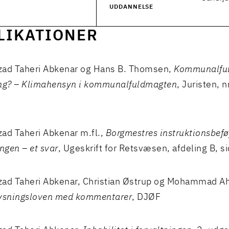
2013
UDDANNELSE
LIKATIONER
zad Taheri Abkenar og Hans B. Thomsen,
Kommunalful
ing? – Klimahensyn i kommunalfuldmagten
, Juristen, n
ad Taheri Abkenar m.fl.,
Borgmestres instruktionsbeføj
ingen – et svar
, Ugeskrift for Retsvæsen, afdeling B, si
ad Taheri Abkenar, Christian Østrup og Mohammad A
lysningsloven med kommentarer
, DJØF