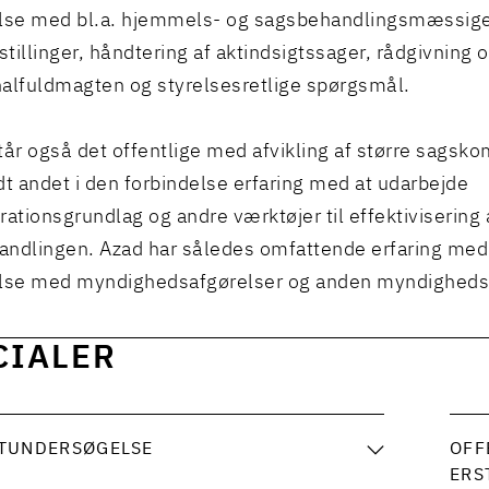
else med bl.a. hjemmels- og sagsbehandlingsmæssig
tillinger, håndtering af aktindsigtssager, rådgivning 
lfuldmagten og styrelsesretlige spørgsmål.
tår også det offentlige med afvikling af større sagsk
dt andet i den forbindelse erfaring med at udarbejde
rationsgrundlag og andre værktøjer til effektivisering 
ndlingen. Azad har således omfattende erfaring med 
else med myndighedsafgørelser og anden myndigheds
CIALER
TUNDERSØGELSE
OFF
ERS