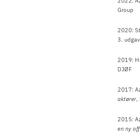
2022: Az
Group
2020: St
3. udgav
2019: Ha
DJØF
2017: Az
aktører
,
2015: Az
en ny of