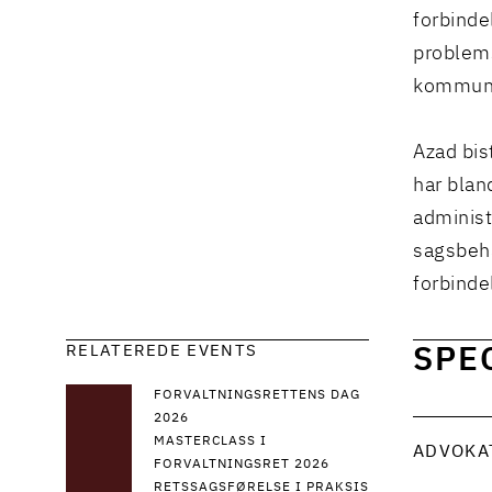
forbind
problems
kommuna
Azad bis
har blan
administ
sagsbeha
forbind
RELATEREDE EVENTS
SPE
FORVALTNINGSRETTENS DAG
2026
MASTERCLASS I
ADVOKA
FORVALTNINGSRET 2026
RETSSAGSFØRELSE I PRAKSIS