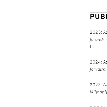
PUB
2025: A
forandr
ff.
2024: Az
forvaltn
2023: Az
Miljøop